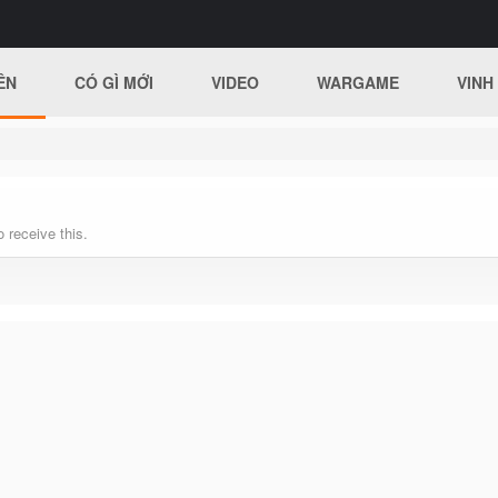
ÊN
CÓ GÌ MỚI
VIDEO
WARGAME
VINH
 receive this.