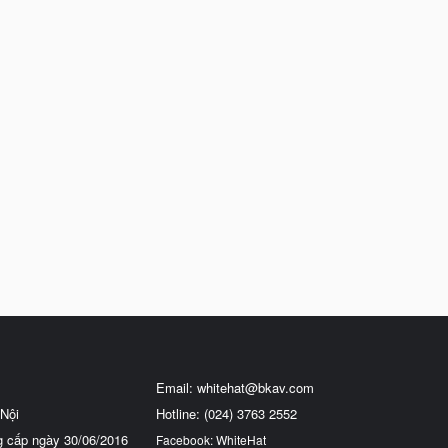
Email:
whitehat@bkav.com
Nội
Hotline: (024) 3763 2552
g cấp ngày 30/06/2016
Facebook: WhiteHat