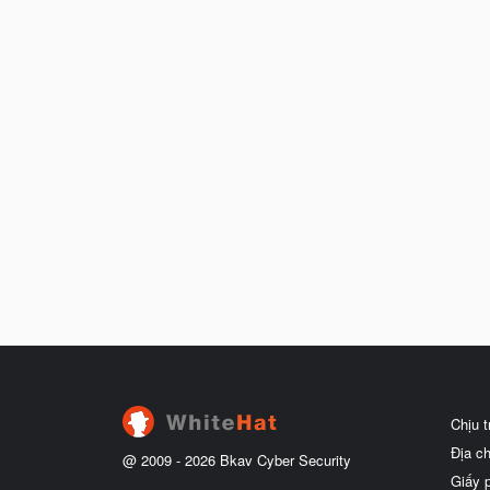
Chịu 
Địa c
@ 2009 -
2026
Bkav Cyber Security
Giấy 