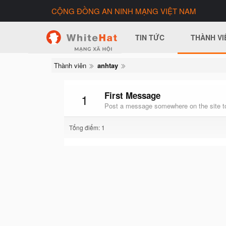
CỘNG ĐỒNG AN NINH MẠNG VIỆT NAM
TIN TỨC
THÀNH VI
Thành viên
anhtay
First Message
1
Post a message somewhere on the site to
Tổng điểm: 1