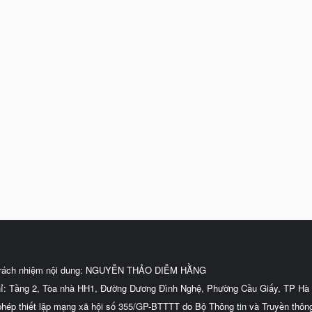
trách nhiệm nội dung: NGUYỄN THẢO DIỄM HẰNG
hỉ: Tầng 2, Tòa nhà HH1, Đường Dương Đình Nghệ, Phường Cầu Giấy, TP Hà 
phép thiết lập mạng xã hội số 355/GP-BTTTT do Bộ Thông tin và Truyền thôn