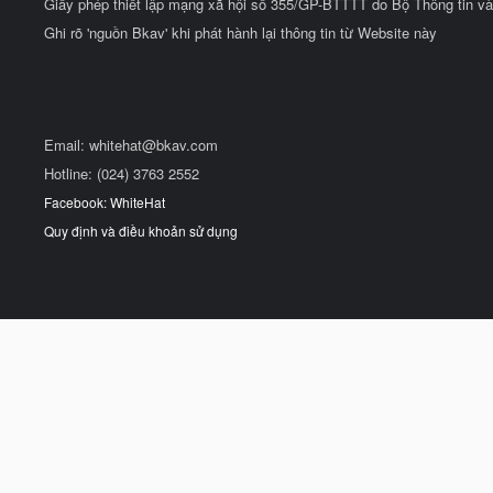
Giấy phép thiết lập mạng xã hội số 355/GP-BTTTT do Bộ Thông tin và
Ghi rõ 'nguồn Bkav' khi phát hành lại thông tin từ Website này
Email:
whitehat@bkav.com
Hotline: (024) 3763 2552
Facebook: WhiteHat
Quy định và điều khoản sử dụng