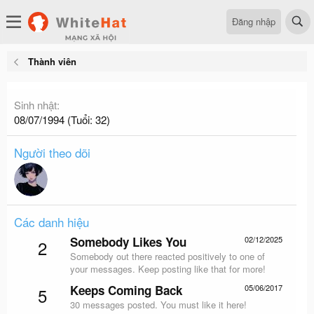
Đăng nhập
Thành viên
Sinh nhật
08/07/1994 (Tuổi: 32)
Người theo dõi
Các danh hiệu
Somebody Likes You
02/12/2025
2
Somebody out there reacted positively to one of
your messages. Keep posting like that for more!
Keeps Coming Back
05/06/2017
5
30 messages posted. You must like it here!