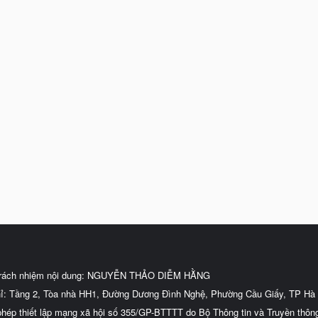
trách nhiệm nội dung: NGUYỄN THẢO DIỄM HẰNG
hỉ: Tầng 2, Tòa nhà HH1, Đường Dương Đình Nghệ, Phường Cầu Giấy, TP Hà 
phép thiết lập mạng xã hội số 355/GP-BTTTT do Bộ Thông tin và Truyền thôn