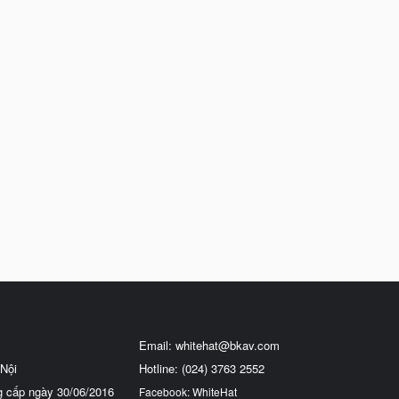
Email:
whitehat@bkav.com
Nội
Hotline: (024) 3763 2552
g cấp ngày 30/06/2016
Facebook: WhiteHat