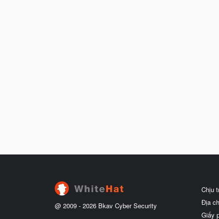
Chịu 
Địa c
@ 2009 -
2026
Bkav Cyber Security
Giấy 