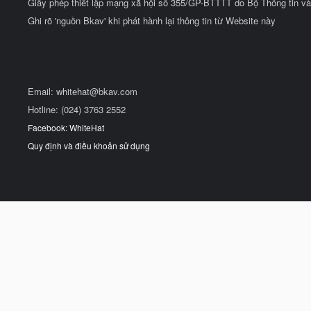
Giấy phép thiết lập mạng xã hội số 355/GP-BTTTT do Bộ Thông tin và
Ghi rõ 'nguồn Bkav' khi phát hành lại thông tin từ Website này
Email:
whitehat@bkav.com
Hotline: (024) 3763 2552
Facebook: WhiteHat
Quy định và điều khoản sử dụng