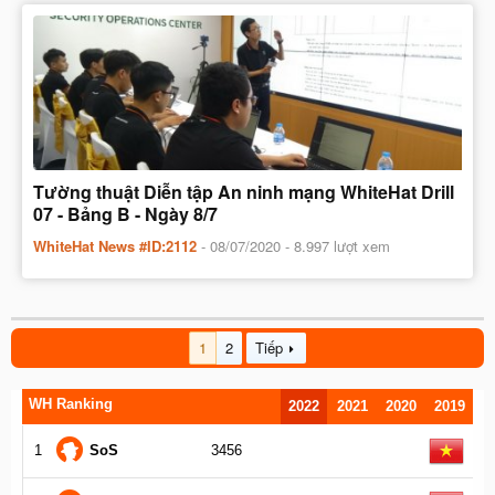
Tường thuật Diễn tập An ninh mạng WhiteHat Drill
07 - Bảng B - Ngày 8/7
WhiteHat News #ID:2112
-
08/07/2020
- 8.997 lượt xem
1
2
Tiếp