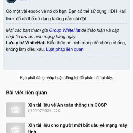
Có một vài ebook về nó đó bạn. Bạn có thể sử dụng HDH Kali
linux để có thể sử dụng không cần cài đặt.
Mời các bạn tham gia
Group WhiteHat
để thảo luận và cập
nhật tin tức an ninh mạng hàng ngày.
Lưu ý từ WhiteHat:
Kiến thức an ninh mạng để phòng chống,
không làm điều xấu.
Luật pháp liên quan
Bạn phải đăng nhập hoặc đăng ký để phản hồi tại đây.
Bài viết liên quan
Xin tài liệu về An toàn thông tin CCSP
N
22/07/2024
0
g
à
Xin tài liệu cho người mới bắt đầu về mạng máy
y
b
tính