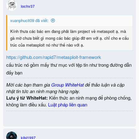
lochv37
xuanphucit09 đã viết:
Kính thưa các bác em đang phải làm project về metaspoit ạ. mà
gà mờ chưa biết gì mong các bác giúp đỡ em với ạ. chỉ cho e cấu
trúc của metasploit nó như thế nào với ạ.
https://github.com/rapid7/metasploit-framework
cấu trúc nó gồm mấy thư mục với tệp tin như trong đường dẫn
đấy bạn
Mời các bạn tham gia
Group WhiteHat
để thảo luận và cập
nhật tin tức an ninh mạng hàng ngày.
Lưu ý từ WhiteHat:
Kiến thức an ninh mạng để phòng chống,
không làm điều xấu.
Luật pháp liên quan
kibi1997