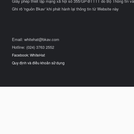
Giấy phép thiết lập mạng xã hội số 355/GP-BTTTT do Bộ Thông tin và
Ghi rõ 'nguồn Bkav' khi phát hành lại thông tin từ Website này
Email:
whitehat@bkav.com
Hotline: (024) 3763 2552
Facebook: WhiteHat
Quy định và điều khoản sử dụng