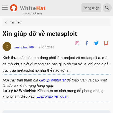
Đăng nhập
Tài liệu
Xin giúp đỡ về metasploit
X
xuanphucit09
21/04/2018
Kính thưa các bác em đang phải làm project về metaspoit ạ. mà
gà mờ chưa biết gì mong các bác giúp đỡ em với ạ. chỉ cho e cấu
trúc của metasploit nó như thế nào với ạ.
Mời các bạn tham gia
Group WhiteHat
để thảo luận và cập nhật
tin tức an ninh mạng hàng ngày.
Lưu ý từ WhiteHat:
Kiến thức an ninh mạng để phòng chống,
không làm điều xấu.
Luật pháp liên quan