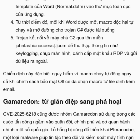
template của Word (Normal.dotm) vào thư mục toàn cục
của ứng dụng.
Từ thời điểm đó, mỗi khi Word được mở, macro độc hại tự
chạy và mở đường cho trojan C# được tải xuống.
Trojan kết nối về máy chủ C2 qua tên miền
johnfashionaccess[.]com để thu thập thông tin như
keylogging, chụp màn hình, đánh cắp mật khẩu RDP và gửi
dữ liệu ra ngoài.
Chiến dịch này đặc biệt nguy hiểm vì macro chạy tự động ngay
cả khi chính sách bảo mật Office đã chặn macro từ file đính kèm
email.
Gamaredon: từ gián điệp sang phá hoại​
CVE-2025-6218 cũng được nhóm Gamaredon sử dụng trong các
cuộc tấn công ngầm vào quân đội, chính phủ và cơ quan hành
chính một số quốc gia. Lỗ hổng bị dùng để triển khai Pteranodon,
một loại malware giúp tin tặc theo dõi và kiểm soát máy tính nạn