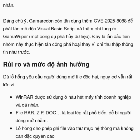
nhân.
Đáng chú ý, Gamaredon còn tận dụng thêm CVE-2025-8088 để
phát tán mã độc Visual Basic Script và thậm chí tung ra
GamaWiper (một công cụ phá hủy dữ liệu). Đây là lần đầu tiên
nhóm này thực hiện tấn công phá hoại thay vì chỉ thu thập thông
tin như trước.
Rủi ro và mức độ ảnh hưởng​
Dù lỗ hổng yêu cầu người dùng mở file độc hại, nguy cơ vẫn rất
lớn vì:
WinRAR được sử dụng ở hầu hết máy tính doanh nghiệp
và cá nhân.
File RAR, ZIP, DOC… là loại tệp rất phổ biến, dễ bị người
dùng mở nhầm.
Lỗ hổng cho phép ghi file vào thư mục hệ thống mà không
cần đặc quyền cao.