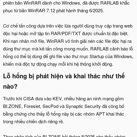
phiên bản WinRAR dành cho Windows, đã được RARLAB khắc
phục từ bản WinRAR 7.12 phát hành tháng 6/2025.
Cơ chế tấn công dựa trên việc lừa người dùng truy cập trang web
độc hại hoặc mở tập tin RAR/PDF/TXT được chuẩn bị đặc biệt.
Khi nạn nhân mở file, WinRAR vô tình giải nén các file độc hại ra
đúng thư mục mà kẻ tấn công mong muốn. RARLAB cảnh báo lỗ
hổng có thể bị dùng để ghi file vào thư mục Startup của Windows,
khiến mã độc tự động chạy mỗi khi hệ thống khởi động.
Lỗ hổng bị phát hiện và khai thác như thế
nào?​
Trước khi CISA đưa vào KEV, nhiều hãng an ninh mạng gồm
BI.ZONE, Foresiet, SecPod và Synaptic Security đã công bố
bằng chứng cho thấy lỗ hổng này bị các nhóm APT khai thác
trong nhiều chiến dịch riêng rẽ.
Theo phân tích của BI.ZONE hồi tháng 8/2025 cho thấy nhóm