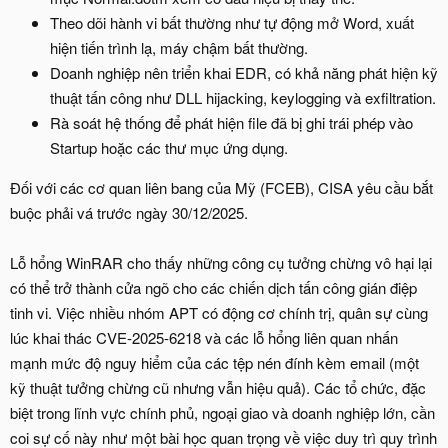
Theo dõi hành vi bất thường như tự động mở Word, xuất
hiện tiến trình lạ, máy chậm bất thường.
Doanh nghiệp nên triển khai EDR, có khả năng phát hiện kỹ
thuật tấn công như DLL hijacking, keylogging và exfiltration.
Rà soát hệ thống để phát hiện file đã bị ghi trái phép vào
Startup hoặc các thư mục ứng dụng.
Đối với các cơ quan liên bang của Mỹ (FCEB), CISA yêu cầu bắt
buộc phải vá trước ngày 30/12/2025.
Lỗ hổng WinRAR cho thấy những công cụ tưởng chừng vô hại lại
có thể trở thành cửa ngõ cho các chiến dịch tấn công gián điệp
tinh vi. Việc nhiều nhóm APT có động cơ chính trị, quân sự cùng
lúc khai thác CVE-2025-6218 và các lỗ hổng liên quan nhấn
mạnh mức độ nguy hiểm của các tệp nén đính kèm email (một
kỹ thuật tưởng chừng cũ nhưng vẫn hiệu quả). Các tổ chức, đặc
biệt trong lĩnh vực chính phủ, ngoại giao và doanh nghiệp lớn, cần
coi sự cố này như một bài học quan trọng về việc duy trì quy trình