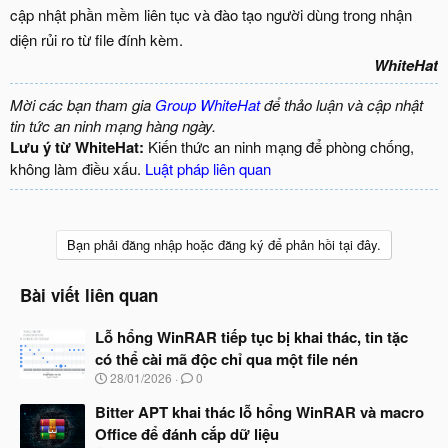
cập nhật phần mềm liên tục và đào tạo người dùng trong nhận
diện rủi ro từ file đính kèm.
WhiteHat
Mời các bạn tham gia
Group WhiteHat
để thảo luận và cập nhật
tin tức an ninh mạng hàng ngày.
Lưu ý từ WhiteHat:
Kiến thức an ninh mạng để phòng chống,
không làm điều xấu.
Luật pháp liên quan
Bạn phải đăng nhập hoặc đăng ký để phản hồi tại đây.
Bài viết liên quan
Lỗ hổng WinRAR tiếp tục bị khai thác, tin tặc
có thể cài mã độc chỉ qua một file nén
N
28/01/2026
0
g
à
Bitter APT khai thác lỗ hổng WinRAR và macro
y
Office để đánh cắp dữ liệu
b