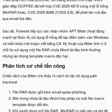
gián điệp GOFFEE đã kết hợp CVE-2025-6218 cùng một lỗ hổng
WinRAR khác, CVE-2025-8088 (CVSS 8,8), để phát tán mã độc
qua email lừa đảo.
Sau đó, Foresiet tiếp tục xác nhận nhóm APT Bitter (hoạt động
mạnh tại Nam Á) sử dụng lỗ hổng để tạo điểm bám vào Windows
và triển khai một trojan viết bằng C#. Kỹ thuật của Bitter tinh vi ở
chỗ họ sử dụng một file RAR chứa Word tài liệu bình thường
nhưng lại nhúng template macro độc hại.
Phân tích cơ chế tấn công​
Chiến dịch của Bitter cho thấy rõ cách tin tặc lợi dụng path
traversal:
File RAR được gửi kèm email spear-phishing.
Bên trong chứa tài liệu Word hợp pháp và một file macro
template được đổi tên.
Khi người dùng mở file RAR, WinRAR tự giải nén và ghi đè