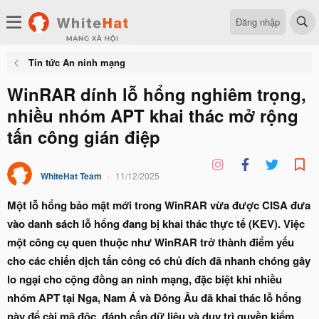
Đăng nhập
Tin tức An ninh mạng
WinRAR dính lỗ hổng nghiêm trọng,
nhiều nhóm APT khai thác mở rộng
tấn công gián điệp
WhiteHat Team
11/12/2025
Một lỗ hổng bảo mật mới trong WinRAR vừa được CISA đưa
vào danh sách lỗ hổng đang bị khai thác thực tế (KEV). Việc
một công cụ quen thuộc như WinRAR trở thành điểm yếu
cho các chiến dịch tấn công có chủ đích đã nhanh chóng gây
lo ngại cho cộng đồng an ninh mạng, đặc biệt khi nhiều
nhóm APT tại Nga, Nam Á và Đông Âu đã khai thác lỗ hổng
này để cài mã độc, đánh cắp dữ liệu và duy trì quyền kiểm