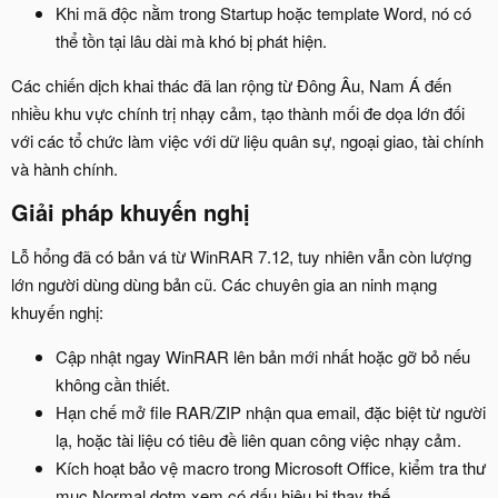
Khi mã độc nằm trong Startup hoặc template Word, nó có
thể tồn tại lâu dài mà khó bị phát hiện.
Các chiến dịch khai thác đã lan rộng từ Đông Âu, Nam Á đến
nhiều khu vực chính trị nhạy cảm, tạo thành mối đe dọa lớn đối
với các tổ chức làm việc với dữ liệu quân sự, ngoại giao, tài chính
và hành chính.
Giải pháp khuyến nghị​
Lỗ hổng đã có bản vá từ WinRAR 7.12, tuy nhiên vẫn còn lượng
lớn người dùng dùng bản cũ. Các chuyên gia an ninh mạng
khuyến nghị:
Cập nhật ngay WinRAR lên bản mới nhất hoặc gỡ bỏ nếu
không cần thiết.
Hạn chế mở file RAR/ZIP nhận qua email, đặc biệt từ người
lạ, hoặc tài liệu có tiêu đề liên quan công việc nhạy cảm.
Kích hoạt bảo vệ macro trong Microsoft Office, kiểm tra thư
mục Normal.dotm xem có dấu hiệu bị thay thế.