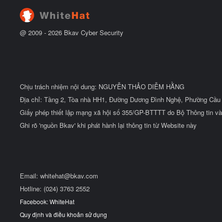
ầ
u
@ 2009 -
2026
Bkav Cyber Security
Chịu trách nhiệm nội dung: NGUYỄN THẢO DIỄM HẰNG
Địa chỉ: Tầng 2, Tòa nhà HH1, Đường Dương Đình Nghệ, Phường Cầu 
Giấy phép thiết lập mạng xã hội số 355/GP-BTTTT do Bộ Thông tin và
Ghi rõ 'nguồn Bkav' khi phát hành lại thông tin từ Website này
Email:
whitehat@bkav.com
Hotline: (024) 3763 2552
Facebook: WhiteHat
Quy định và điều khoản sử dụng