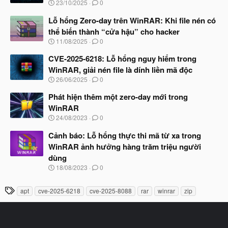
N
23/10/2025
0
ắ
g
t
à
Lỗ hổng Zero-day trên WinRAR: Khi file nén có
đ
y
ầ
thể biến thành “cửa hậu” cho hacker
b
u
N
11/08/2025
0
ắ
g
t
à
CVE-2025-6218: Lỗ hổng nguy hiểm trong
đ
y
ầ
WinRAR, giải nén file là dính liền mã độc
b
u
N
26/06/2025
0
ắ
g
t
à
Phát hiện thêm một zero-day mới trong
đ
y
ầ
WinRAR
b
u
N
24/08/2023
0
ắ
g
t
à
Cảnh báo: Lỗ hổng thực thi mã từ xa trong
đ
y
ầ
WinRAR ảnh hưởng hàng trăm triệu người
b
u
dùng
ắ
t
N
18/08/2023
0
đ
g
ầ
à
T
u
apt
cve-2025-6218
cve-2025-8088
rar
winrar
zip
y
h
b
ắ
ẻ
t
đ