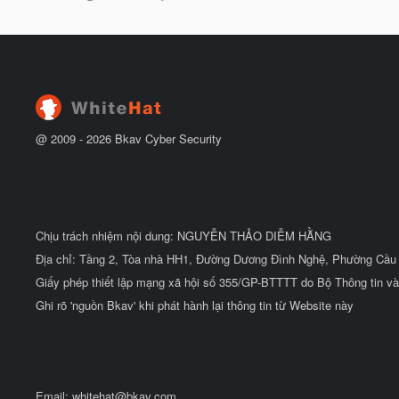
g
t
à
đ
y
ầ
b
u
ắ
t
đ
ầ
u
@ 2009 -
2026
Bkav Cyber Security
Chịu trách nhiệm nội dung: NGUYỄN THẢO DIỄM HẰNG
Địa chỉ: Tầng 2, Tòa nhà HH1, Đường Dương Đình Nghệ, Phường Cầu 
Giấy phép thiết lập mạng xã hội số 355/GP-BTTTT do Bộ Thông tin và
Ghi rõ 'nguồn Bkav' khi phát hành lại thông tin từ Website này
Email:
whitehat@bkav.com