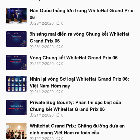
Hàn Quốc thắng lớn trong WhiteHat Grand Prix
06
N
28/12/2020
0
g
à
9h sáng mai diễn ra vòng Chung kết WhiteHat
y
Grand Prix 06
b
N
26/12/2020
0
ắ
g
t
à
Vòng Chung kết WhiteHat Grand Prix 06
đ
y
ầ
N
26/12/2020
0
b
u
g
ắ
à
t
Nhìn lại vòng Sơ loại WhiteHat Grand Prix 06:
y
đ
b
Việt Nam Hôm nay
ầ
ắ
N
u
21/12/2020
0
t
g
đ
à
Private Bug Bounty: Phần thi đặc biệt của
ầ
y
u
Chung kết WhiteHat Grand Prix 06
b
N
21/12/2020
0
ắ
g
t
à
WhiteHat Grand Prix: Chặng đường đưa an
đ
y
ầ
ninh mạng Việt Nam ra toàn cầu
b
u
N
12/12/2020
0
ắ