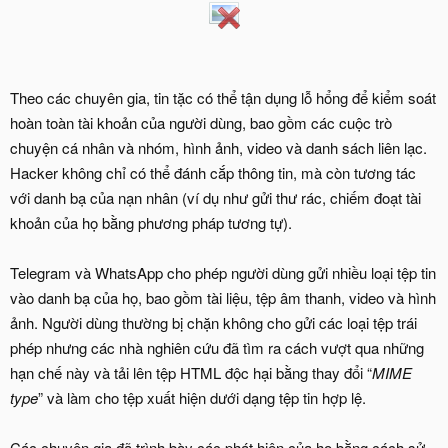
Theo các chuyên gia, tin tặc có thể tận dụng lỗ hổng để kiểm soát
hoàn toàn tài khoản của người dùng, bao gồm các cuộc trò
chuyện cá nhân và nhóm, hình ảnh, video và danh sách liên lạc.
Hacker không chỉ có thể đánh cắp thông tin, mà còn tương tác
với danh bạ của nạn nhân (ví dụ như gửi thư rác, chiếm đoạt tài
khoản của họ bằng phương pháp tương tự).
Telegram và WhatsApp cho phép người dùng gửi nhiều loại tệp tin
vào danh bạ của họ, bao gồm tài liệu, tệp âm thanh, video và hình
ảnh. Người dùng thường bị chặn không cho gửi các loại tệp trái
phép nhưng các nhà nghiên cứu đã tìm ra cách vượt qua những
hạn chế này và tải lên tệp HTML độc hại bằng thay đổi “
MIME
type
” và làm cho tệp xuất hiện dưới dạng tệp tin hợp lệ.
Các chuyên gia đã trình bày các phát hiện của họ bằng cách sử