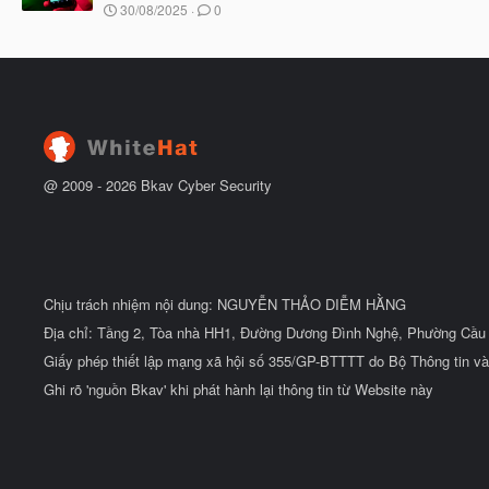
u
N
30/08/2025
0
ắ
g
t
à
đ
y
ầ
b
u
ắ
t
đ
ầ
u
@ 2009 -
2026
Bkav Cyber Security
Chịu trách nhiệm nội dung: NGUYỄN THẢO DIỄM HẰNG
Địa chỉ: Tầng 2, Tòa nhà HH1, Đường Dương Đình Nghệ, Phường Cầu 
Giấy phép thiết lập mạng xã hội số 355/GP-BTTTT do Bộ Thông tin và
Ghi rõ 'nguồn Bkav' khi phát hành lại thông tin từ Website này