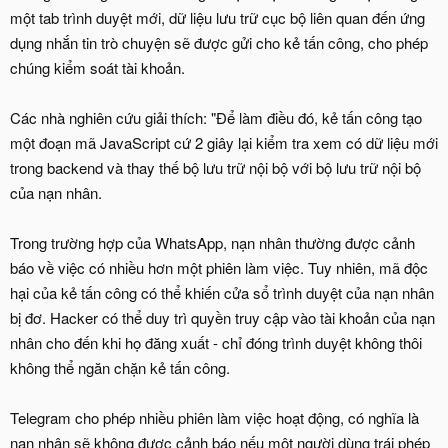
một tab trình duyệt mới, dữ liệu lưu trữ cục bộ liên quan đến ứng
dụng nhắn tin trò chuyện sẽ được gửi cho kẻ tấn công, cho phép
chúng kiểm soát tài khoản.
Các nhà nghiên cứu giải thích: "Để làm điều đó, kẻ tấn công tạo
một đoạn mã JavaScript cứ 2 giây lại kiểm tra xem có dữ liệu mới
trong backend và thay thế bộ lưu trữ nội bộ với bộ lưu trữ nội bộ
của nạn nhân.
Trong trường hợp của WhatsApp, nạn nhân thường được cảnh
báo về việc có nhiều hơn một phiên làm việc. Tuy nhiên, mã độc
hại của kẻ tấn công có thể khiến cửa sổ trình duyệt của nạn nhân
bị đơ. Hacker có thể duy trì quyền truy cập vào tài khoản của nạn
nhân cho đến khi họ đăng xuất - chỉ đóng trình duyệt không thôi
không thể ngăn chặn kẻ tấn công.
Telegram cho phép nhiều phiên làm việc hoạt động, có nghĩa là
nạn nhân sẽ không được cảnh báo nếu một người dùng trái phép