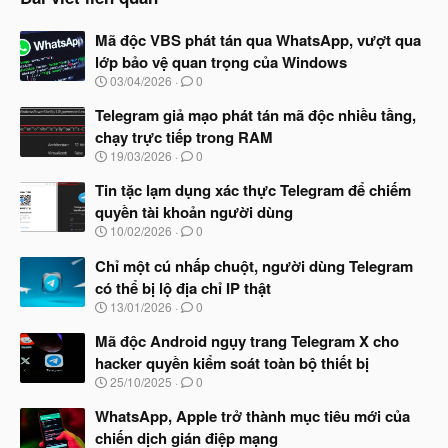
Mã độc VBS phát tán qua WhatsApp, vượt qua
lớp bảo vệ quan trọng của Windows
N
03/04/2026
0
g
à
Telegram giả mạo phát tán mã độc nhiều tầng,
y
chạy trực tiếp trong RAM
b
N
19/03/2026
0
ắ
g
t
à
Tin tặc lạm dụng xác thực Telegram để chiếm
đ
y
ầ
quyền tài khoản người dùng
b
u
N
10/02/2026
0
ắ
g
t
à
Chỉ một cú nhấp chuột, người dùng Telegram
đ
y
ầ
có thể bị lộ địa chỉ IP thật
b
u
N
13/01/2026
0
ắ
g
t
à
Mã độc Android ngụy trang Telegram X cho
đ
y
ầ
hacker quyền kiểm soát toàn bộ thiết bị
b
u
N
25/10/2025
0
ắ
g
t
à
WhatsApp, Apple trở thành mục tiêu mới của
đ
y
ầ
chiến dịch gián điệp mạng
b