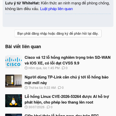
Lưu ý từ WhiteHat:
Kiến thức an ninh mạng để phòng chống,
không làm điều xấu.
Luật pháp liên quan
Bạn phải đăng nhập hoặc đăng ký để phản hồi tại đây.
Bài viết liên quan
Cisco vá 12 lỗ hổng nghiêm trọng trên SD-WAN
và IOS XE, có lỗi đạt CVSS 9.9
N
Hôm qua, lúc 1:45 PM
0
g
à
Người dùng TP-Link cần chú ý tới lỗ hổng bảo
y
mật mới này
b
N
Thứ ba lúc 9:22 AM
0
ắ
g
t
à
Lỗ hổng Linux CVE-2026-53264 được AI hỗ trợ
đ
y
ầ
phát hiện, cho phép leo thang lên root
b
u
N
30/07/2026
0
ắ
g
t
à
Cl0p khai thác lỗ hổng zero-day trên PTC