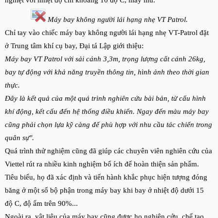
nghiệt với nhiệt độ chỉ khoảng 10 độ C, mây mù.
Máy bay không người lái hạng nhẹ VT Patrol.
Chỉ tay vào chiếc máy bay không người lái hạng nhẹ VT-Patrol đặt
ở Trung tâm khí cụ bay, Đại tá Lập giới thiệu:
Máy bay VT Patrol với sải cánh 3,3m, trọng lượng cất cánh 26kg,
bay tự động với khả năng truyền thông tin, hình ảnh theo thời gian
thực.
Đây là kết quả của một quá trình nghiên cứu bài bản, từ cấu hình
khí động, kết cấu đến hệ thống điều khiển. Ngay đến màu máy bay
cũng phải chọn lựa kỹ càng để phù hợp với nhu cầu tác chiến trong
quân sự".
Quá trình thử nghiệm cũng đã giúp các chuyên viên nghiên cứu của
Viettel rút ra nhiều kinh nghiệm bổ ích để hoàn thiện sản phẩm.
Tiêu biểu, họ đã xác định và tiến hành khắc phục hiện tượng đóng
băng ở một số bộ phận trong máy bay khi bay ở nhiệt độ dưới 15
độ C, độ ẩm trên 90%...
Ngoài ra, vật liệu của máy bay cũng được họ nghiên cứu, chế tạo