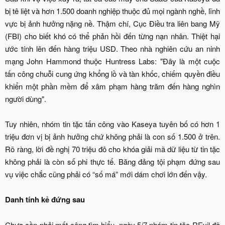
bị tê liệt và hơn 1.500 doanh nghiệp thuộc đủ mọi ngành nghề, lĩnh
vực bị ảnh hưởng nặng nề. Thậm chí, Cục Điều tra liên bang Mỹ
(FBI) cho biết khó có thể phản hồi đến từng nạn nhân. Thiệt hại
ước tính lên đến hàng triệu USD. Theo nhà nghiên cứu an ninh
mạng John Hammond thuộc Huntress Labs: "Đây là một cuộc
tấn công chuỗi cung ứng khổng lồ và tàn khốc, chiếm quyền điều
khiển một phần mềm để xâm phạm hàng trăm đến hàng nghìn
người dùng".
Tuy nhiên, nhóm tin tặc tấn công vào Kaseya tuyên bố có hơn 1
triệu đơn vị bị ảnh hưởng chứ không phải là con số 1.500 ở trên.
Rõ ràng, lời đề nghị 70 triệu đô cho khóa giải mã dữ liệu từ tin tặc
không phải là còn số phi thực tế. Băng đảng tội phạm đứng sau
vụ việc chắc cũng phải có “số má” mới dám chơi lớn đến vậy.​
Danh tính kẻ đứng sau
Chưa cần phải mất công tìm hiểu, ngày 5/7 nhóm tin tặc REvil đã