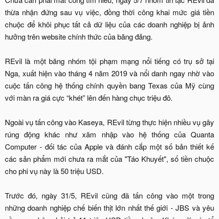
thừa nhận đứng sau vụ việc, đồng thời công khai mức giá tiền
chuộc để khôi phục tất cả dữ liệu của các doanh nghiệp bị ảnh
hưởng trên website chính thức của băng đảng.
REvil là một băng nhóm tội phạm mạng nổi tiếng có trụ sở tại
Nga, xuất hiện vào tháng 4 năm 2019 và nổi danh ngay nhờ vào
cuộc tấn công hệ thống chính quyền bang Texas của Mỹ cùng
với màn ra giá cực “khét” lên đến hàng chục triệu đô.
Ngoài vụ tấn công vào Kaseya, REvil từng thực hiện nhiều vụ gây
rúng động khác như xâm nhập vào hệ thống của Quanta
Computer - đối tác của Apple và đánh cắp một số bản thiết kế
các sản phẩm mới chưa ra mắt của "Táo Khuyết", số tiền chuộc
cho phi vụ này là 50 triệu USD.
Trước đó, ngày 31/5, REvil cũng đã tấn công vào một trong
những doanh nghiệp chế biến thịt lớn nhất thế giới - JBS và yêu