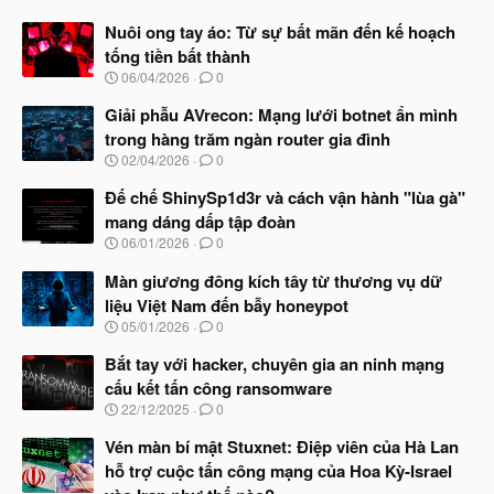
Nuôi ong tay áo: Từ sự bất mãn đến kế hoạch
tống tiền bất thành
N
06/04/2026
0
g
à
Giải phẫu AVrecon: Mạng lưới botnet ẩn mình
y
trong hàng trăm ngàn router gia đình
b
N
02/04/2026
0
ắ
g
t
à
Đế chế ShinySp1d3r và cách vận hành "lùa gà"
đ
y
ầ
mang dáng dấp tập đoàn
b
u
N
06/01/2026
0
ắ
g
t
à
Màn giương đông kích tây từ thương vụ dữ
đ
y
ầ
liệu Việt Nam đến bẫy honeypot
b
u
N
05/01/2026
0
ắ
g
t
à
Bắt tay với hacker, chuyên gia an ninh mạng
đ
y
ầ
cấu kết tấn công ransomware
b
u
N
22/12/2025
0
ắ
g
t
à
Vén màn bí mật Stuxnet: Điệp viên của Hà Lan
đ
y
ầ
hỗ trợ cuộc tấn công mạng của Hoa Kỳ-Israel
b
u