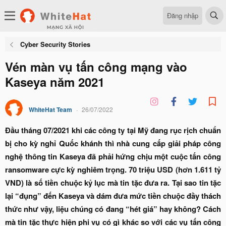
Đăng nhập
Cyber Security Stories
Vén màn vụ tấn công mạng vào
Kaseya năm 2021
WhiteHat Team
26/07/2022
Đầu tháng 07/2021 khi các công ty tại Mỹ đang rục rịch chuẩn
bị cho kỳ nghỉ Quốc khánh thì nhà cung cấp giải pháp công
nghệ thông tin Kaseya đã phải hứng chịu một cuộc tấn công
ransomware cực kỳ nghiêm trọng. 70 triệu USD (hơn 1.611 tỷ
VND) là số tiền chuộc kỷ lục mà tin tặc đưa ra. Tại sao tin tặc
lại “đụng” đến Kaseya và dám đưa mức tiền chuộc đầy thách
thức như vậy, liệu chúng có đang “hét giá” hay không? Cách
mà tin tặc thực hiện phi vụ có gì khác so với các vụ tấn công