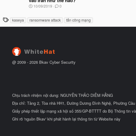
vào Iran như thế nào?
ắ
t
N
10/09/2019
0
đ
g
ầ
à
T
u
kaseya
ransomware attack
tấn công mạng
y
h
b
ắ
ẻ
t
đ
ầ
u
@ 2009 -
2026
Bkav Cyber Security
Chịu trách nhiệm nội dung: NGUYỄN THẢO DIỄM HẰNG
Địa chỉ: Tầng 2, Tòa nhà HH1, Đường Dương Đình Nghệ, Phường Cầu 
Giấy phép thiết lập mạng xã hội số 355/GP-BTTTT do Bộ Thông tin và
Ghi rõ 'nguồn Bkav' khi phát hành lại thông tin từ Website này