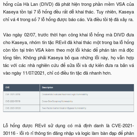
hổng của Hà Lan (DIVD) đã phát hiện trong phần mềm VSA của
Kaseya tồn tại 7 lỗ hổng đều rất dễ khai thác. Tuy nhiên, Kaseya
chỉ vá 4 trong số 7 lỗ hổng được báo cáo. Và điều tồi tệ đã xảy ra.
Vào ngày 02/07, trước thời hạn công khai lỗ hổng mà DIVD đưa
cho Kaseya, nhóm tin tặc REvil đã khai thác một trong ba lỗ hổng
còn tồn tại trên VSA kèm theo một lỗi khác để phán tán mã độc
tống tiền. Không phải Kaseya bỏ qua những lỗi này, họ vẫn hợp
tác với các nhà nghiên cứu để sửa lỗi và dự kiến đưa ra bản vá
vào ngày 11/07/2021, chỉ có điều tin tặc đã nhanh hơn.​
Lỗ hổng được REvil sử dụng có mã định danh là CVE-2021-
30116 - lỗi rò rỉ thông tin đăng nhập và logic làm bàn đạp để phân