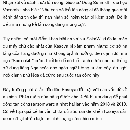
Nhận xét về cách thức tấn công, Giáo sư Doug Schmidt - Đại học
Vanderbilt cho biết: “Nếu bạn có thể tấn công ai đó thông qua một
kênh đáng tin cậy thì nạn nhân sẽ hoàn toàn bị kiểm soát. Đó là
điều mà những kẻ tấn công đang mong đợi”.
Tuy nhiên, có một điểm khác biệt so với vụ SolarWind đó là, mặc
dù máy chủ cập nhật của Kaseya bị xâm phạm nhưng cơ sở hạ
tầng của hãng dường như không bị ảnh hưởng. Bên cạnh đó, mã
độc "Sodinokibi" được thiết kế để có thể tránh được các hệ thống
sử dụng tiếng Nga hoặc các ngôn ngữ tương tự làm dấy lên nghi
ngờ chính phủ Nga đã đứng sau cuộc tấn công này.
Đây không phải là lần đầu tiên Kaseya đối mặt với các vấn đề về
an ninh. Phần mềm của hãng được cho là đã bị lạm dụng để phát
động tấn công ransomware ít nhất hai lần vào năm 2018 và 2019.
Có vẻ hậu quả để lại vẫn chưa đủ sức răn đe khiến Kaseya cần
xem xét lại chiến lược an ninh mạng của chính mình.