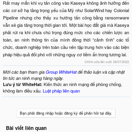
Rất may mắn khi vụ tấn công vào Kaseya không ảnh hưởng đến
các cơ sở hạ tầng trọng yếu của Mỹ như SolarWind hay Colonial
Pipeline nhưng cho thấy xu hướng tấn công bằng ransomware
vẫn sẽ gia tăng trong thời gian tới. Một bài học đắt giá mà Kaseya
phải rút ra khi chưa chú trọng đúng mức cho các chiến lược an
toàn, an ninh thông tin của mình đồng thời “cảnh tỉnh” các tổ
chức, doanh nghiệp trên toàn cầu nên tập trung hơn vào các biện
pháp hiệu quả đối phó với những nguy cơ tiềm ẩn trong tương lai.​
Chỉnh sửa lần cuối:
26/07/2022
Mời các bạn tham gia
Group WhiteHat
để thảo luận và cập nhật
tin tức an ninh mạng hàng ngày.
Lưu ý từ WhiteHat:
Kiến thức an ninh mạng để phòng chống,
không làm điều xấu.
Luật pháp liên quan
Bạn phải đăng nhập hoặc đăng ký để phản hồi tại đây.
Bài viết liên quan