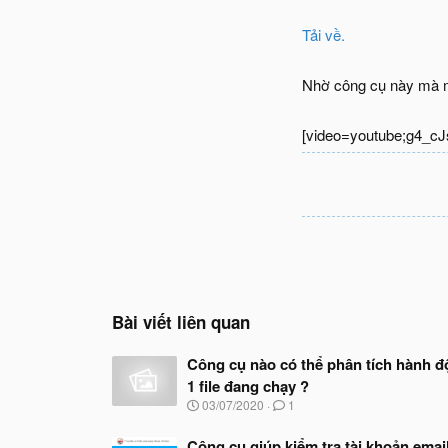
Tải về.
Nhờ công cụ này mà mì
[video=youtube;g4_c
Bài viết liên quan
Công cụ nào có thể phân tích hành 
1 file đang chạy ?
N
03/07/2020
1
g
à
Công cụ giúp kiểm tra tài khoản email