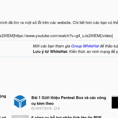
nh đã tìm ra một số lỗi trên các website. Chi tiết hơn các bạn có t
Js2XfEM]https://www.youtube.com/watch?v=g4_cJs2XfEM[/video]
Mời các bạn tham gia
Group WhiteHat
để thảo lu
Lưu ý từ WhiteHat:
Kiến thức an ninh mạng để 
động
Bài 1 Giới thiệu Pentest Box và các công
cụ kèm theo
N
09/07/2018
8
g
à
 có
6 công cụ hỗ trợ phân tích tệp tin PDF