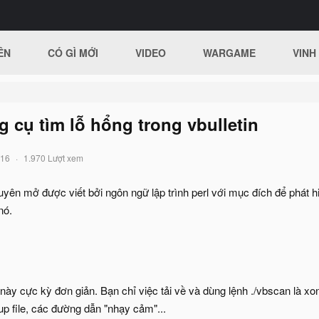
ÊN
CÓ GÌ MỚI
VIDEO
WARGAME
VINH
 cụ tìm lỗ hổng trong vbulletin
016
1.970 Lượt xem
uyên mở được viết bởi ngôn ngữ lập trình perl với mục đích để phát h
nó.
này cực kỳ đơn giản. Bạn chỉ việc tải về và dùng lệnh ./vbscan là x
up file, các đường dẫn "nhạy cảm"...