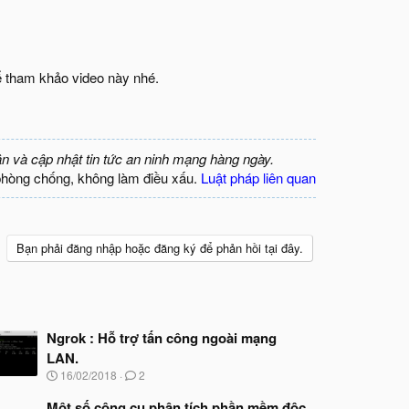
hể tham khảo video này nhé.
ận và cập nhật tin tức an ninh mạng hàng ngày.
phòng chống, không làm điều xấu.
Luật pháp liên quan
Bạn phải đăng nhập hoặc đăng ký để phản hồi tại đây.
Ngrok : Hỗ trợ tấn công ngoài mạng
LAN.
N
16/02/2018
2
g
à
Một số công cụ phân tích phần mềm độc