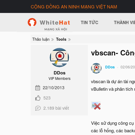
CỘNG ĐỒNG AN NINH MẠNG VIỆT NAM
TIN TỨC
THÀNH VI
Thảo luận
Tools
vbscan- Công
DDos
02/06/2
DDos
VIP Members
vbscan là dự án tài ng
22/10/2013
vBulletin và phân tích 
523
2.189 bài viết
Việc sử dụng công cụ 
các lỗ hổng, các back