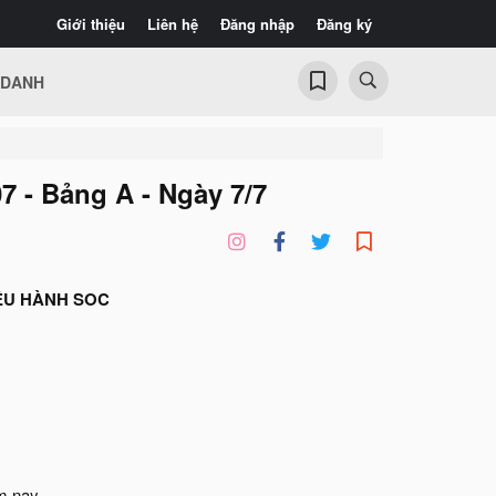
Giới thiệu
Liên hệ
Đăng nhập
Đăng ký
 DANH
7 - Bảng A - Ngày 7/7
ỀU HÀNH SOC
m nay.