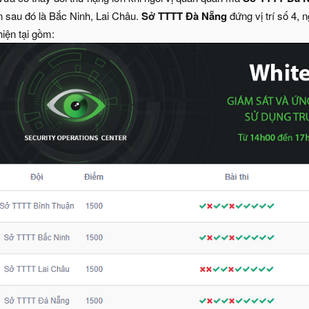
 sau đó là Bắc Ninh, Lai Châu.
Sở TTTT Đà Nẵng
đứng vị trí số 4, 
iện tại gồm: