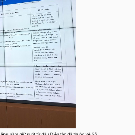
Nẵng
nắm giữ suốt từ đầu Diễn tập đã thuộc về Sở