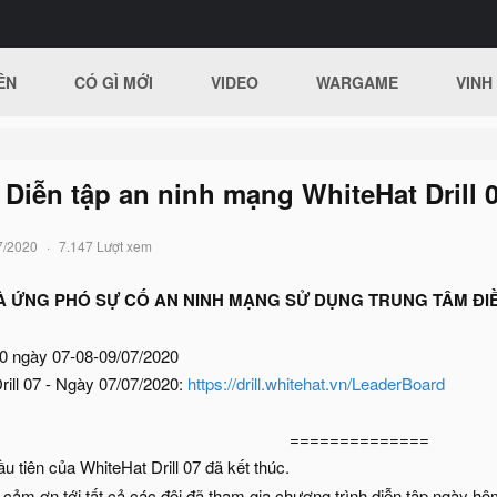
ÊN
CÓ GÌ MỚI
VIDEO
WARGAME
VINH
Diễn tập an ninh mạng WhiteHat Drill 0
7/2020
7.147 Lượt xem
VÀ ỨNG PHÓ SỰ CỐ AN NINH MẠNG SỬ DỤNG TRUNG TÂM ĐI
:00 ngày 07-08-09/07/2020
ill 07 - Ngày 07/07/2020:
https://drill.whitehat.vn/LeaderBoard
==============​
u tiên của WhiteHat Drill 07 đã kết thúc.
i cảm ơn tới tất cả các đội đã tham gia chương trình diễn tập ngày hô