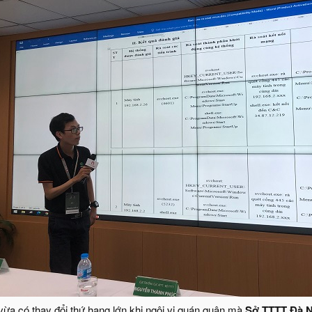
ừa có thay đổi thứ hạng lớn khi ngôi vị quán quân mà
Sở TTTT Đà 