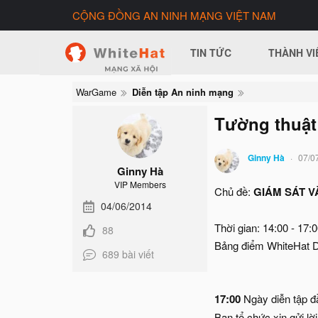
CỘNG ĐỒNG AN NINH MẠNG VIỆT NAM
TIN TỨC
THÀNH VI
WarGame
Diễn tập An ninh mạng
Tường thuật 
Ginny Hà
07/0
Ginny Hà
VIP Members
Chủ đề:
GIÁM SÁT 
04/06/2014
Thời gian: 14:00 - 17
88
Bảng điểm WhiteHat Dr
689 bài viết
17:00
Ngày diễn tập đầ
Ban tổ chức xin gửi lờ