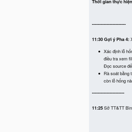
Thời gian thực hiện
-----------------------
11:30 Gợi ý Pha 4:
Xác định lỗ hổn
điều tra xem fi
Đọc source để
Rà soát bằng t
còn lỗ hổng nà
----------------------
11:25
Sở TT&TT Bình 