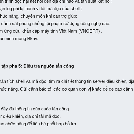
n trình độc hại kết nối đến địa chỉ nào và tần suất kết nối:
ạn log ghi lại hành vi tải mã độc của shell :
hức năng, chuyên môn khi cần trợ giúp:
 cảnh sát phòng chống tội phạm sử dụng công nghệ cao.
âm ứng cứu khẩn cấp máy tính Việt Nam (VNCERT) .
 an ninh mạng Bkav.
 tập pha 5
:
Điều tra nguồn tấn công
ân tích shell và mã độc, tìm ra chi tiết thông tin server điều khiển, đ
chức năng. Gửi cảnh báo tới các cơ quan đơn vị khác để đề cao cảnh 
đầy đủ thông tin của cuộc tấn công
r điều khiển, địa chỉ tải mã độc.
an chức năng để liên hệ phối hợp hỗ trợ.