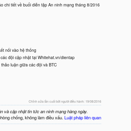
 chi tiết về buổi diễn tập An ninh mạng tháng 8/2016
kết nối vào hệ thống
các đội cập nhật tại Whitehat.vn/dientap
i thảo luận giữa các đội và BTC
Chỉnh sửa lần cuối bởi người điều hành:
19/08/2016
ận và cập nhật tin tức an ninh mạng hàng ngày.
phòng chống, không làm điều xấu.
Luật pháp liên quan