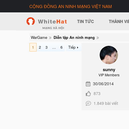
CỘNG ĐỒNG AN NINH MẠNG VIỆT NAM
TIN TỨC
THÀNH VI
WarGame
Diễn tập An ninh mạng
1
2
3
…
6
Tiếp
sunny
VIP Members
30/06/2014
873
1.849 bài viết