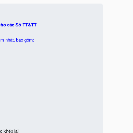
 cho các Sở TT&TT
ớm nhất, bao gồm:
 khép lại.