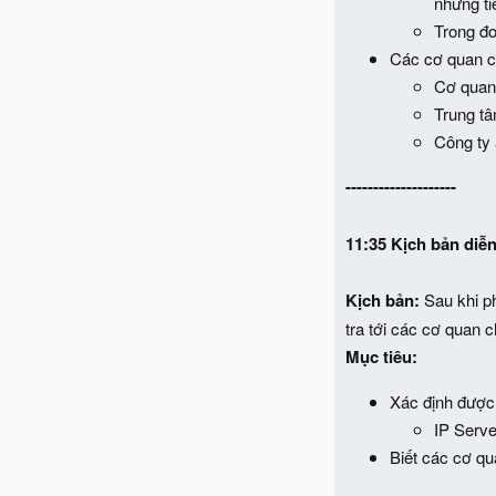
những tiế
Trong đo
Các cơ quan c
Cơ quan
Trung t
Công ty
--------------------
11:35
Kịch bản diễn
Kịch bản:
Sau khi ph
tra tới các cơ quan 
Mục tiêu:
Xác định được 
IP Serve
Biết các cơ qu