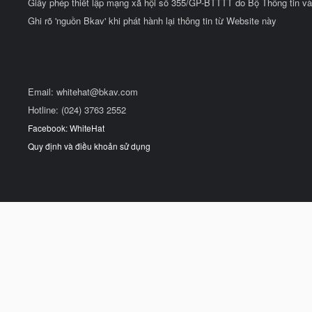
Giấy phép thiết lập mạng xã hội số 355/GP-BTTTT do Bộ Thông tin và
Ghi rõ 'nguồn Bkav' khi phát hành lại thông tin từ Website này
Email:
whitehat@bkav.com
Hotline: (024) 3763 2552
Facebook: WhiteHat
Quy định và điều khoản sử dụng