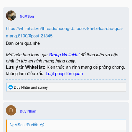
NgMSon
https://whitehat.vn/threads/huong-d...book-khi-bi-lua-dao-qua-
mang.8100/#post-21845
Bạn xem qua nhé
Mời các bạn tham gia
Group WhiteHat
để thảo luận và cập
nhật tin tức an ninh mạng hàng ngày.
Lưu ý từ WhiteHat:
Kiến thức an ninh mạng để phòng chống,
không làm điều xấu.
Luật pháp liên quan
R
Duy Nhân
and
sunny
e
a
c
t
D
i
Duy Nhân
o
n
NgMSon đã viết:
s
: