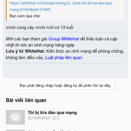
https://whitehat.vn/threads/huong-d...book-khi-bi-lua-dao-qua-
mang.8100/#post-21845
Bạn xem qua nhé
mình cũng vậy mình mới có 13 tuổi
Mời các bạn tham gia
Group WhiteHat
để thảo luận và cập
nhật tin tức an ninh mạng hàng ngày.
Lưu ý từ WhiteHat:
Kiến thức an ninh mạng để phòng chống,
không làm điều xấu.
Luật pháp liên quan
Bạn phải đăng nhập hoặc đăng ký để phản hồi tại đây.
Bài viết liên quan
Tôi bị lừa đảo qua mạng
N
10/06/2020
2
g
à