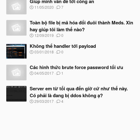
Giúp mình vấn đề tới công an
y
b
N
11/05/2020
7
ắ
g
t
à
đ
Toàn bộ file bị mã hóa đổi đuôi thành Meds. Xin
y
ầ
b
hay giúp tôi làm thế nào?
u
ắ
N
12/09/2019
0
t
g
đ
à
Không thể handler tới payload
ầ
y
N
u
03/01/2018
0
b
g
ắ
à
t
Các hình thức brute force password tối ưu
y
đ
b
N
04/05/2017
1
ầ
ắ
g
u
t
à
đ
Server em từ tối qua đến giờ cứ như thế này.
y
ầ
b
Có phải là đang bị ddos không ạ?
u
ắ
N
29/03/2017
4
t
g
đ
à
ầ
y
u
b
ắ
t
đ