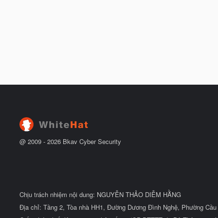
ầ
u
@ 2009 -
2026
Bkav Cyber Security
Chịu trách nhiệm nội dung: NGUYỄN THẢO DIỄM HẰNG
Địa chỉ: Tầng 2, Tòa nhà HH1, Đường Dương Đình Nghệ, Phường Cầu 