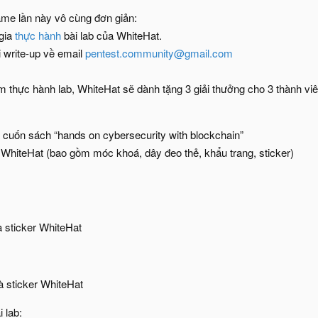
ame lần này vô cùng đơn giản:
gia
thực hành
bài lab của WhiteHat.
 write-up về email
pentest.community@gmail.com
 thực hành lab, WhiteHat sẽ dành tặng 3 giải thưởng cho 3 thành viê
cuốn sách “hands on cybersecurity with blockchain”
 WhiteHat (bao gồm móc khoá, dây đeo thẻ, khẩu trang, sticker)
à sticker WhiteHat
à sticker WhiteHat
i lab: