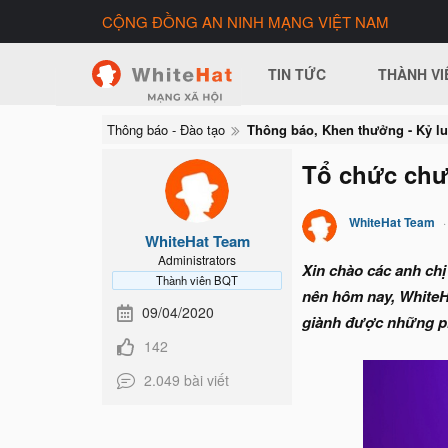
CỘNG ĐỒNG AN NINH MẠNG VIỆT NAM
TIN TỨC
THÀNH VI
Thông báo - Đào tạo
Thông báo, Khen thưởng - Kỷ lu
Tổ chức chư
WhiteHat Team
WhiteHat Team
Administrators
Xin chào các anh ch
Thành viên BQT
nên hôm nay, WhiteH
09/04/2020
giành được những p
142
2.049 bài viết