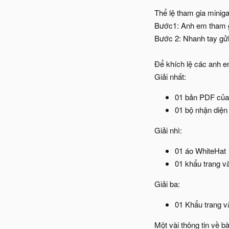
Thể lệ tham gia minig
Bước1: Anh em tham 
Bước 2: Nhanh tay gửi
Để khích lệ các anh em
Giải nhất:
01 bản PDF của 
01 bộ nhận diện
Giải nhì:
01 áo WhiteHat
01 khẩu trang v
Giải ba:
01 Khẩu trang v
Một vài thông tin về bà