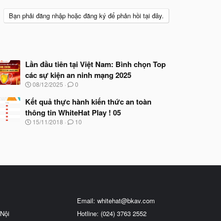
Bạn phải đăng nhập hoặc đăng ký để phản hồi tại đây.
Lần đầu tiên tại Việt Nam: Bình chọn Top
các sự kiện an ninh mạng 2025
N
08/12/2025
0
g
à
Kết quả thực hành kiến thức an toàn
y
thông tin WhiteHat Play ! 05
b
N
15/11/2018
10
ắ
g
t
à
đ
y
ầ
b
u
ắ
t
đ
ầ
u
Email:
whitehat@bkav.com
Nội
Hotline: (024) 3763 2552