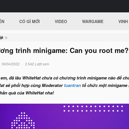
ÊN
CÓ GÌ MỚI
VIDEO
WARGAME
VINH
ật
ơng trình minigame: Can you root me?
09/04/2022
2.542 Lượt xem
ị em, đã lâu WhiteHat chưa có chương trình minigame nào để ch
at sẽ phối hợp cùng Moderator
tuantran
tổ chức một minigame n
hần quà của WhiteHat nha!