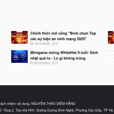
Chính thức mở cổng "Bình chọn Top
các sự kiện an ninh mạng 2025"
N
18/12/2025
0
g
à
Minigame mừng WhiteHat 9 tuổi: Sinh
y
nhật quà to - Lo gì không trúng
b
N
28/10/2022
0
ắ
g
t
à
đ
y
ầ
b
u
ắ
t
đ
ầ
u
trách nhiệm nội dung: NGUYỄN THẢO DIỄM HẰNG
hỉ: Tầng 2, Tòa nhà HH1, Đường Dương Đình Nghệ, Phường Cầu Giấy, TP Hà 