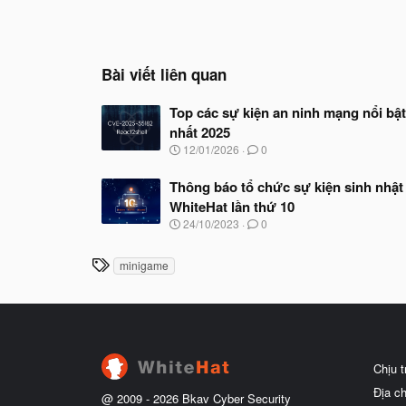
Bài viết liên quan
Top các sự kiện an ninh mạng nổi bật
nhất 2025
N
12/01/2026
0
g
à
Thông báo tổ chức sự kiện sinh nhật
y
WhiteHat lần thứ 10
b
ắ
N
24/10/2023
0
t
g
đ
à
T
ầ
minigame
y
u
h
b
ắ
ẻ
t
đ
ầ
u
Chịu 
Địa c
@ 2009 -
2026
Bkav Cyber Security