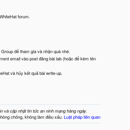
 WhiteHat forum.
n Group để tham gia và nhận quà nhé.
mment email vào post đăng bài lab (hoặc để kèm tên
teHat và hủy kết quả bài write-up.
ận và cập nhật tin tức an ninh mạng hàng ngày.
phòng chống, không làm điều xấu.
Luật pháp liên quan