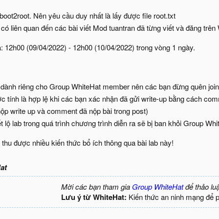
boot2root. Nên yêu cầu duy nhất là lấy được file root.txt
y có liên quan đến các bài viết Mod tuantran đã từng viết và đăng trên
a: 12h00 (09/04/2022) - 12h00 (10/04/2022) trong vòng 1 ngày.
ab dành riêng cho Group WhiteHat member nên các bạn đừng quên joi
ợc tính là hợp lệ khi các bạn xác nhận đã gửi write-up bằng cách co
nộp write up và comment đã nộp bài trong post)
ết lộ lab trong quá trình chương trình diễn ra sẽ bị ban khỏi Group Whi
thu được nhiều kiến thức bổ ích thông qua bài lab này!
at
Mời các bạn tham gia
Group WhiteHat
để thảo lu
Lưu ý từ WhiteHat:
Kiến thức an ninh mạng để 