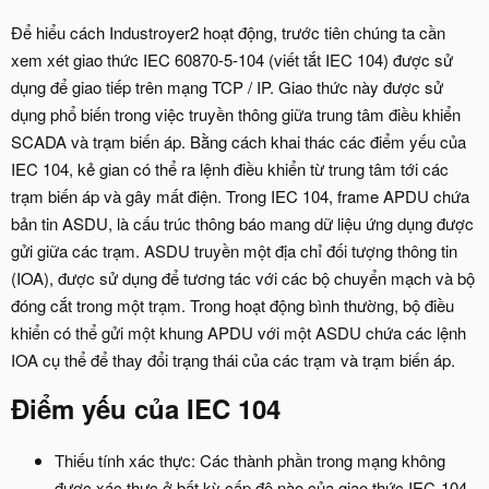
Để hiểu cách Industroyer2 hoạt động, trước tiên chúng ta cần
xem xét giao thức IEC 60870-5-104 (viết tắt IEC 104) được sử
dụng để giao tiếp trên mạng TCP / IP. Giao thức này được sử
dụng phổ biến trong việc truyền thông giữa trung tâm điều khiển
SCADA và trạm biến áp. Bằng cách khai thác các điểm yếu của
IEC 104, kẻ gian có thể ra lệnh điều khiển từ trung tâm tới các
trạm biến áp và gây mất điện. Trong IEC 104, frame APDU chứa
bản tin ASDU, là cấu trúc thông báo mang dữ liệu ứng dụng được
gửi giữa các trạm. ASDU truyền một địa chỉ đối tượng thông tin
(IOA), được sử dụng để tương tác với các bộ chuyển mạch và bộ
đóng cắt trong một trạm. Trong hoạt động bình thường, bộ điều
khiển có thể gửi một khung APDU với một ASDU chứa các lệnh
IOA cụ thể để thay đổi trạng thái của các trạm và trạm biến áp.
Điểm yếu của IEC 104
Thiếu tính xác thực: Các thành phần trong mạng không
được xác thực ở bất kỳ cấp độ nào của giao thức IEC-104.