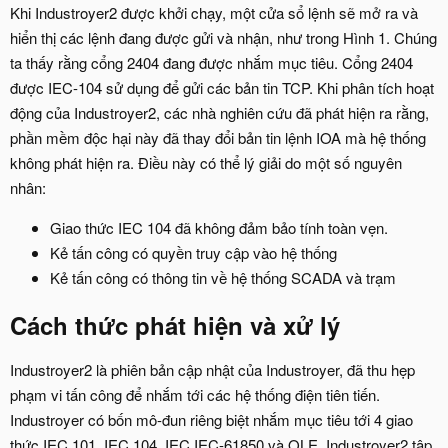
Khi Industroyer2 được khởi chạy, một cửa sổ lệnh sẽ mở ra và
hiển thị các lệnh đang được gửi và nhận, như trong Hình 1. Chúng
ta thấy rằng cổng 2404 đang được nhắm mục tiêu. Cổng 2404
được IEC-104 sử dụng để gửi các bản tin TCP. Khi phân tích hoạt
động của Industroyer2, các nhà nghiên cứu đã phát hiện ra rằng,
phần mềm độc hại này đã thay đổi bản tin lệnh IOA mà hệ thống
không phát hiện ra. Điều này có thể lý giải do một số nguyên
nhân:
Giao thức IEC 104 đã không đảm bảo tính toàn vẹn.
Kẻ tấn công có quyền truy cập vào hệ thống
Kẻ tấn công có thông tin về hệ thống SCADA và trạm
Cách thức phát hiện và xử lý
Industroyer2 là phiên bản cập nhật của Industroyer, đã thu hẹp
phạm vi tấn công để nhắm tới các hệ thống điện tiên tiến.
Industroyer có bốn mô-đun riêng biệt nhắm mục tiêu tới 4 giao
thức IEC 101, IEC 104, IEC IEC-61850 và OLE. Industroyer2 tập