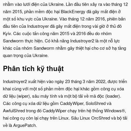
nhằm vào lưới điện của Ukraine. Lần đầu tiên xảy ra vào tháng 12
năm 2015, phần mềm độc hại BlackEnergy đã gây mất điện ở
một số khu vực của Ukraine. Vào tháng 12 năm 2016, phiên bản
đầu tiên của Industroyer đã gây mất điện trong vài giờ ở thủ đô
Kyiv. Các cuộc tấn công năm 2015 và 2016 đều do nhóm
Sandworm thực hiện. Có khả năng Industroyer2 là một nỗ lực
khác của nhóm Sandworm nhằm gây thiệt hại cho cơ sở hạ tầng
quan trọng của Ukraine.
Phân tích kỹ thuật
Industroyer2 xuất hiện vào ngày 23 tháng 3 năm 2022, được triển
khai cùng với một số phần mềm độc hại khác gồm công cụ xóa
dữ liệu (wiper), sâu máy tính và một bộ tải về mã độc (loader).
Các công cụ xóa dữ liệu gồm CaddyWiper, SoloShred và
AwfulShred trong đó CaddyWiper chạy trên hệ thống Windows®,
hai công cụ còn lại chạy trên Linux. Sâu Linux OrcShred và bộ tải
về là ArguePatch.