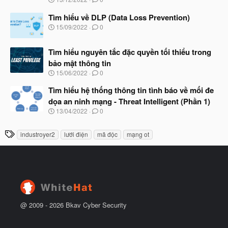
t
g
đ
à
Tìm hiểu về DLP (Data Loss Prevention)
ầ
y
N
u
15/09/2022
0
b
g
ắ
à
t
Tìm hiểu nguyên tắc đặc quyền tối thiểu trong
y
đ
b
bảo mật thông tin
ầ
ắ
N
u
15/06/2022
0
t
g
đ
à
Tìm hiểu hệ thống thông tin tình báo về mối đe
ầ
y
u
dọa an ninh mạng - Threat Intelligent (Phần 1)
b
N
13/04/2022
0
ắ
g
t
à
đ
T
industroyer2
lưới điện
mã độc
mạng ot
y
ầ
h
b
u
ắ
ẻ
t
đ
ầ
u
@ 2009 -
2026
Bkav Cyber Security