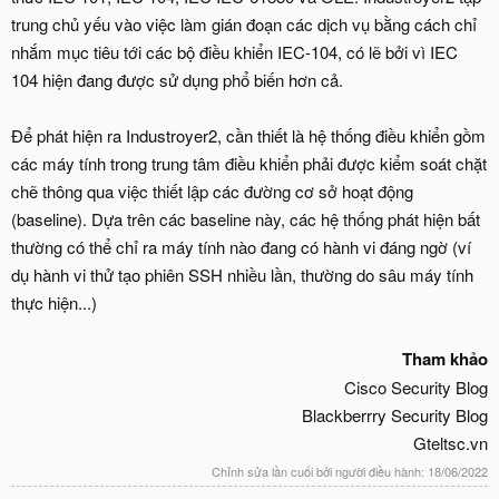
trung chủ yếu vào việc làm gián đoạn các dịch vụ bằng cách chỉ
nhắm mục tiêu tới các bộ điều khiển IEC-104, có lẽ bởi vì IEC
104 hiện đang được sử dụng phổ biến hơn cả.
Để phát hiện ra Industroyer2, cần thiết là hệ thống điều khiển gồm
các máy tính trong trung tâm điều khiển phải được kiểm soát chặt
chẽ thông qua việc thiết lập các đường cơ sở hoạt động
(baseline). Dựa trên các baseline này, các hệ thống phát hiện bất
thường có thể chỉ ra máy tính nào đang có hành vi đáng ngờ (ví
dụ hành vi thử tạo phiên SSH nhiều lần, thường do sâu máy tính
thực hiện...)
Tham khảo
Cisco Security Blog
Blackberrry Security Blog
Gteltsc.vn​
Chỉnh sửa lần cuối bởi người điều hành:
18/06/2022