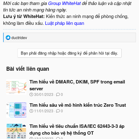
Mời các bạn tham gia
Group WhiteHat
để thảo luận và cập nhật
tin tức an ninh mạng hàng ngày.
Lưu ý từ WhiteHat:
Kiến thức an ninh mạng để phòng chống,
không làm điều xấu.
Luật pháp liên quan
R
ductridev
e
a
c
Bạn phải đăng nhập hoặc đăng ký để phản hồi tại đây.
t
i
o
Bài viết liên quan
n
s
Tìm hiểu về DMARC, DKIM, SPF trong email
:
server
N
30/01/2023
0
g
à
Tìm hiểu sâu về mô hình kiến trúc Zero Trust
y
N
11/01/2023
0
b
g
ắ
à
t
Tìm hiểu về tiêu chuẩn ISA/IEC 62443-3-3 áp
y
đ
b
dụng cho bảo vệ hệ thống OT
ầ
ắ
N
u
13/12/2022
0