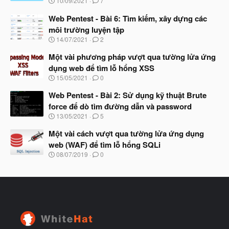
10/09/2021
7
ắ
g
t
à
Web Pentest - Bài 6: Tìm kiếm, xây dựng các
đ
y
ầ
môi trường luyện tập
b
u
N
14/07/2021
2
ắ
g
t
à
Một vài phương pháp vượt qua tường lửa ứng
đ
y
ầ
dụng web để tìm lỗ hổng XSS
b
u
N
15/05/2021
0
ắ
g
t
à
Web Pentest - Bài 2: Sử dụng kỹ thuật Brute
đ
y
ầ
force để dò tìm đường dẫn và password
b
u
N
13/05/2021
5
ắ
g
t
à
Một vài cách vượt qua tường lửa ứng dụng
đ
y
ầ
web (WAF) để tìm lỗ hổng SQLi
b
u
N
08/07/2019
0
ắ
g
t
à
đ
y
ầ
b
u
ắ
t
đ
ầ
u