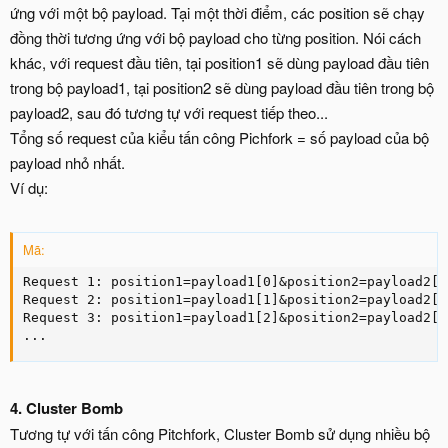
ứng với một bộ payload. Tại một thời điểm, các position sẽ chạy
đồng thời tương ứng với bộ payload cho từng position. Nói cách
khác, với request đầu tiên, tại position1 sẽ dùng payload đầu tiên
trong bộ payload1, tại position2 sẽ dùng payload đầu tiên trong bộ
payload2, sau đó tương tự với request tiếp theo...
Tổng số request của kiểu tấn công Pichfork = số payload của bộ
payload nhỏ nhất.
Ví dụ:
Mã:
Request 1: position1=payload1[0]&position2=payload2[0]
Request 2: position1=payload1[1]&position2=payload2[1]
Request 3: position1=payload1[2]&position2=payload2[2]
...
4. Cluster Bomb
Tương tự với tấn công Pitchfork, Cluster Bomb sử dụng nhiều bộ