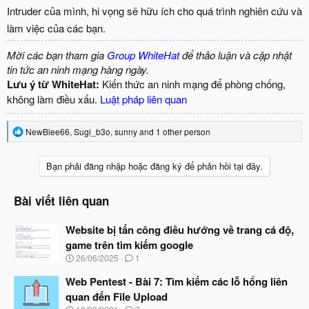
Intruder của mình, hi vọng sẽ hữu ích cho quá trình nghiên cứu và
làm việc của các bạn.
Mời các bạn tham gia
Group WhiteHat
để thảo luận và cập nhật
tin tức an ninh mạng hàng ngày.
Lưu ý từ WhiteHat:
Kiến thức an ninh mạng để phòng chống,
không làm điều xấu.
Luật pháp liên quan
R
NewBiee66
,
Sugi_b3o
,
sunny
and 1 other person
e
a
c
Bạn phải đăng nhập hoặc đăng ký để phản hồi tại đây.
t
i
o
Bài viết liên quan
n
s
Website bị tấn công điều hướng về trang cá độ,
:
game trên tìm kiếm google
N
26/06/2025
1
g
à
Web Pentest - Bài 7: Tìm kiếm các lỗ hổng liên
y
quan đến File Upload
b
N