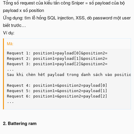
Tổng số request của kiểu tấn công Sniper = số payload của bộ
payload x số position
Ứng dụng: tìm lỗ hổng SQL injection, XSS, dò password một user
biết trước…
Ví dụ:
Mã:
Request 1: position1=payload[0]&position2=

Request 2: position1=payload[1]&position2=

Request 3: position1=payload[2]&position2=

...

Sau khi chèn hết payload trong danh sách vào position
Request 4: position1=&position2=payload[0]

Request 5: position1=&position2=payload[1]

Request 6: position1=&position2=payload[2]

...
2. Battering ram