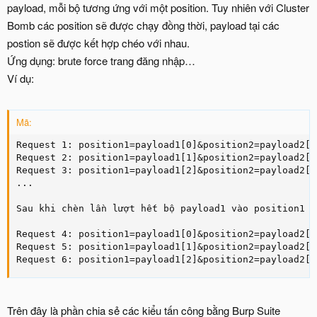
payload, mỗi bộ tương ứng với một position. Tuy nhiên với Cluster
Bomb các position sẽ được chạy đồng thời, payload tại các
postion sẽ được kết hợp chéo với nhau.
Ứng dụng: brute force trang đăng nhập…
Ví dụ:
Mã:
Request 1: position1=payload1[0]&position2=payload2[0]
Request 2: position1=payload1[1]&position2=payload2[0]
Request 3: position1=payload1[2]&position2=payload2[0]
...

Sau khi chèn lần lượt hết bộ payload1 vào position1 v
Request 4: position1=payload1[0]&position2=payload2[1]
Request 5: position1=payload1[1]&position2=payload2[1]
Request 6: position1=payload1[2]&position2=payload2[1
Trên đây là phần chia sẻ các kiểu tấn công bằng Burp Suite