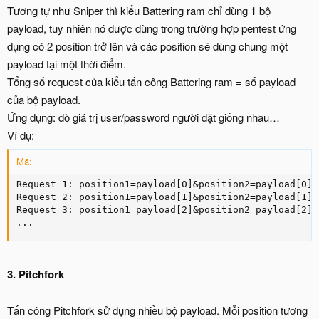
Tương tự như Sniper thì kiểu Battering ram chỉ dùng 1 bộ
payload, tuy nhiên nó được dùng trong trường hợp pentest ứng
dụng có 2 position trở lên và các position sẽ dùng chung một
payload tại một thời điểm.
Tổng số request của kiểu tấn công Battering ram = số payload
của bộ payload.
Ứng dụng: dò giá trị user/password người đặt giống nhau…
Ví dụ:
Mã:
Request 1: position1=payload[0]&position2=payload[0]

Request 2: position1=payload[1]&position2=payload[1]

Request 3: position1=payload[2]&position2=payload[2]

...
3. Pitchfork
Tấn công Pitchfork sử dụng nhiều bộ payload. Mỗi position tương