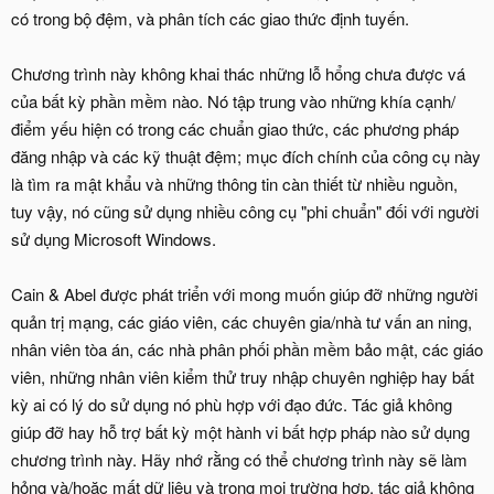
có trong bộ đệm, và phân tích các giao thức định tuyến.
Chương trình này không khai thác những lỗ hổng chưa được vá
của bất kỳ phần mềm nào. Nó tập trung vào những khía cạnh/
điểm yếu hiện có trong các chuẩn giao thức, các phương pháp
đăng nhập và các kỹ thuật đệm; mục đích chính của công cụ này
là tìm ra mật khẩu và những thông tin càn thiết từ nhiều nguồn,
tuy vậy, nó cũng sử dụng nhiều công cụ "phi chuẩn" đối với người
sử dụng Microsoft Windows.
Cain & Abel được phát triển với mong muốn giúp đỡ những người
quản trị mạng, các giáo viên, các chuyên gia/nhà tư vấn an ning,
nhân viên tòa án, các nhà phân phối phần mềm bảo mật, các giáo
viên, những nhân viên kiểm thử truy nhập chuyên nghiệp hay bất
kỳ ai có lý do sử dụng nó phù hợp với đạo đức. Tác giả không
giúp đỡ hay hỗ trợ bất kỳ một hành vi bất hợp pháp nào sử dụng
chương trình này. Hãy nhớ rằng có thể chương trình này sẽ làm
hỏng và/hoặc mất dữ liệu và trong mọi trường hợp, tác giả không