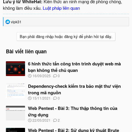
Lưu ý từ WhiteHat:
Kiến thức an ninh mạng để phòng chống,
không làm điều xấu.
Luật pháp liên quan
R
vipk31
e
a
c
Bạn phải đăng nhập hoặc đăng ký để phản hồi tại đây.
t
i
o
Bài viết liên quan
n
s
6 hình thức tấn công trên trình duyệt web mà
:
bạn không thể chủ quan
N
16/09/2025
0
g
à
Dependency-check kiểm tra bảo mật thư viện
y
trong mã nguồn
b
N
15/11/2021
0
ắ
g
t
à
Web Pentest - Bài 3: Thu thập thông tin của
đ
y
ầ
ứng dụng
b
u
N
22/05/2021
2
ắ
g
t
à
Web Pentest - Bài 2: Sử dụng kỹ thuật Brute
đ