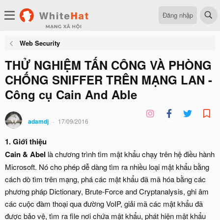
Đăng nhập
Web Security
THỬ NGHIỆM TẤN CÔNG VÀ PHÒNG
CHỐNG SNIFFER TRÊN MẠNG LAN -
Công cụ Cain And Able
adamdj
17/09/2016
1. Giới thiệu
Cain & Abel
là chương trình tìm mật khẩu chạy trên hệ điều hành
Microsoft. Nó cho phép dễ dàng tìm ra nhiều loại mật khẩu bằng
cách dò tìm trên mạng, phá các mật khẩu đã mã hóa bằng các
phương pháp Dictionary, Brute-Force and Cryptanalysis, ghi âm
các cuộc đàm thoại qua đường VoIP, giải mã các mật khẩu đã
được bảo vệ, tìm ra file nơi chứa mật khẩu, phát hiện mật khẩu