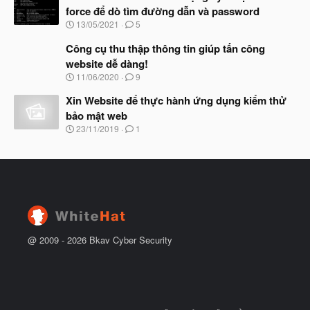
y
ầ
force để dò tìm đường dẫn và password
b
u
N
13/05/2021
5
ắ
g
t
à
Công cụ thu thập thông tin giúp tấn công
đ
y
ầ
website dễ dàng!
b
u
N
11/06/2020
9
ắ
g
t
à
Xin Website để thực hành ứng dụng kiểm thử
đ
y
ầ
bảo mật web
b
u
N
23/11/2019
1
ắ
g
t
à
đ
y
ầ
b
u
ắ
t
đ
ầ
u
@ 2009 -
2026
Bkav Cyber Security