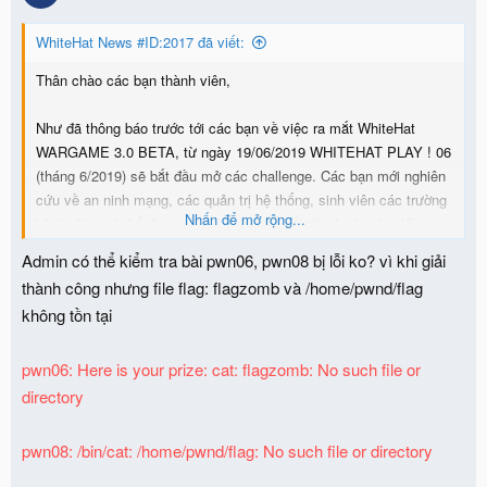
i
o
WhiteHat News #ID:2017 đã viết:
n
s
Thân chào các bạn thành viên,
:
Như đã thông báo trước tới các bạn về việc ra mắt WhiteHat
WARGAME 3.0 BETA, từ ngày 19/06/2019 WHITEHAT PLAY ! 06
(tháng 6/2019) sẽ bắt đầu mở các challenge. Các bạn mới nghiên
cứu về an ninh mạng, các quản trị hệ thống, sinh viên các trường
Nhấn để mở rộng...
kỹ thuật... có thể đăng nhập tại đây để bắt đầu luyện tập. Kỳ
WhiteHat Play 06 sẽ kéo dài trong 1 tháng đến ngày 19/7/2019.
Admin có thể kiểm tra bài pwn06, pwn08 bị lỗi ko? vì khi giải
View attachment 4974
thành công nhưng file flag: flagzomb và /home/pwnd/flag
không tồn tại
Sau khi chọn menu
Thực hành
, các bạn có thể chọn 5 lĩnh vực
dưới đây để thực hành:
pwn06: Here is your prize: cat: flagzomb: No such file or
Misc
directory
Web Security
Cryptography
pwn08: /bin/cat: /home/pwnd/flag: No such file or directory
Pwnable
Reverse Engineering