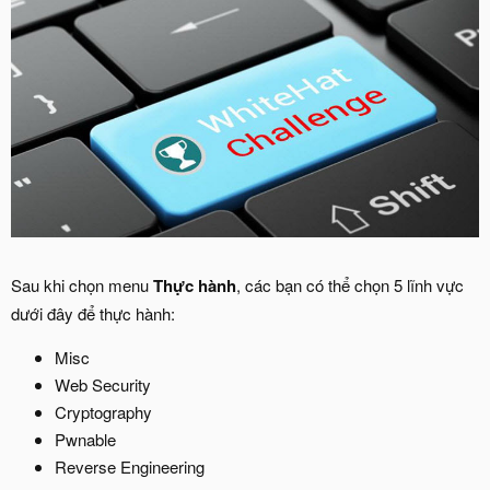
Sau khi chọn menu
Thực hành
, các bạn có thể chọn 5 lĩnh vực
dưới đây để thực hành:
Misc
Web Security
Cryptography
Pwnable
Reverse Engineering