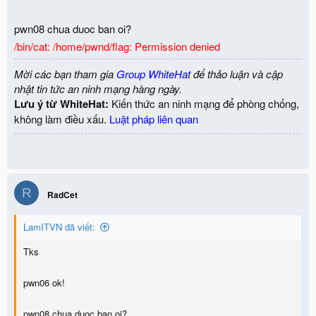
pwn08 chua duoc ban oi?
/bin/cat: /home/pwnd/flag: Permission denied
Mời các bạn tham gia
Group WhiteHat
để thảo luận và cập
nhật tin tức an ninh mạng hàng ngày.
Lưu ý từ WhiteHat:
Kiến thức an ninh mạng để phòng chống,
không làm điều xấu.
Luật pháp liên quan
R
RadCet
LamITVN đã viết:
Tks
pwn06 ok!
pwn08 chua duoc ban oi?