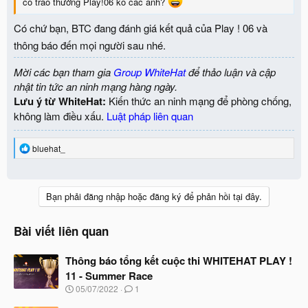
có trao thưởng Play!06 ko các anh?
Có chứ bạn, BTC đang đánh giá kết quả của Play ! 06 và
thông báo đến mọi người sau nhé.
Mời các bạn tham gia
Group WhiteHat
để thảo luận và cập
nhật tin tức an ninh mạng hàng ngày.
Lưu ý từ WhiteHat:
Kiến thức an ninh mạng để phòng chống,
không làm điều xấu.
Luật pháp liên quan
R
bluehat_
e
a
c
t
Bạn phải đăng nhập hoặc đăng ký để phản hồi tại đây.
i
o
n
Bài viết liên quan
s
:
Thông báo tổng kết cuộc thi WHITEHAT PLAY !
11 - Summer Race
N
05/07/2022
1
g