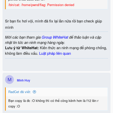
/bin/cat: /home/pwnd/flag: Permission denied
Sr bạn fix hơi vội, mình đã fix lại lần nữa rồi bạn check giúp
mình
Mời các bạn tham gia
Group WhiteHat
để thảo luận và cập
nhật tin tức an ninh mạng hàng ngày.
Lưu ý từ WhiteHat:
Kiến thức an ninh mạng để phòng chống,
không làm điều xấu.
Luật pháp liên quan
M
Minh Huy
RadCet đã viết:
Bạn copy là đc :O không thì có thể cồng kềnh hơn là f12 lên r
copy :O