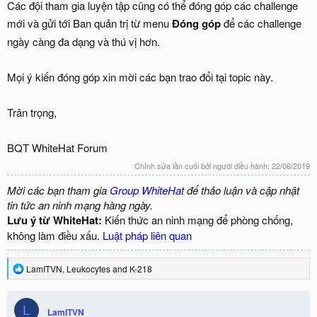
Các đội tham gia luyện tập cũng có thể đóng góp các challenge
mới và gửi tới Ban quản trị từ menu
Đóng góp
để các challenge
ngày càng đa dạng và thú vị hơn.
Mọi ý kiến đóng góp xin mời các bạn trao đổi tại topic này.
Trân trọng,
BQT WhiteHat Forum
Chỉnh sửa lần cuối bởi người điều hành:
22/06/2019
Mời các bạn tham gia
Group WhiteHat
để thảo luận và cập nhật
tin tức an ninh mạng hàng ngày.
Lưu ý từ WhiteHat:
Kiến thức an ninh mạng để phòng chống,
không làm điều xấu.
Luật pháp liên quan
R
LamITVN
,
Leukocytes
and
K-218
e
a
c
L
LamITVN
t