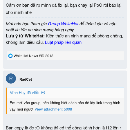
p/s: Em gửi email mà không ai trả lời
Đành gửi tại đây
Cảm ơn bạn đã rp mình đã fix lại, bạn chạy lại PoC rồi báo lại
cho mình nhé
Mời các bạn tham gia
Group WhiteHat
để thảo luận và cập
nhật tin tức an ninh mạng hàng ngày.
Lưu ý từ WhiteHat:
Kiến thức an ninh mạng để phòng chống,
không làm điều xấu.
Luật pháp liên quan
R
WhiteHat News #ID:2018
e
a
c
t
R
i
RadCet
o
n
Minh Huy đã viết:
s
:
Em mới vào group, nên không biết cách nào để lấy link trong hình
vậy mọi người.
View attachment 5008
Bạn copy là đc :O không thì có thể cồng kềnh hơn là f12 lên r