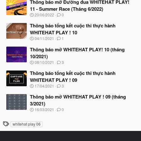
à
Thông báo mở Đường đua WHITEHAT PLAY!
y
11 - Summer Race (Tháng 6/2022)
b
N
20/06/2022
0
ắ
g
t
à
Thông báo tổng kết cuộc thi thực hành
đ
y
ầ
WHITEHAT PLAY ! 10
b
u
N
04/11/2021
1
ắ
g
t
à
Thông báo mở WHITEHAT PLAY! 10 (tháng
đ
y
ầ
10/2021)
b
u
N
08/10/2021
3
ắ
g
t
à
Thông báo tổng kết cuộc thi thực hành
đ
y
ầ
WHITEHAT PLAY ! 09
b
u
N
17/04/2021
3
ắ
g
t
à
Thông báo mở WHITEHAT PLAY ! 09 (tháng
đ
y
ầ
3/2021)
b
u
N
16/03/2021
0
ắ
g
t
à
đ
T
whitehat play 06
y
ầ
h
b
u
ắ
ẻ
t