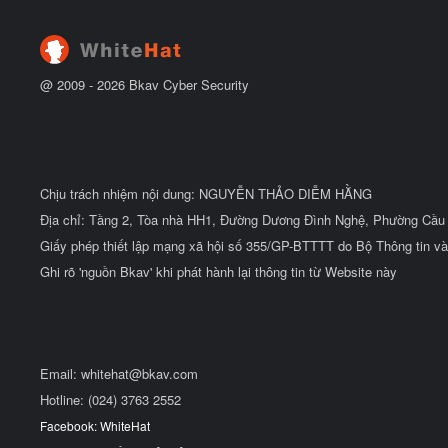
đ
ầ
u
@ 2009 -
2026
Bkav Cyber Security
Chịu trách nhiệm nội dung: NGUYỄN THẢO DIỄM HẰNG
Địa chỉ: Tầng 2, Tòa nhà HH1, Đường Dương Đình Nghệ, Phường Cầu 
Giấy phép thiết lập mạng xã hội số 355/GP-BTTTT do Bộ Thông tin và
Ghi rõ 'nguồn Bkav' khi phát hành lại thông tin từ Website này
Email:
whitehat@bkav.com
Hotline: (024) 3763 2552
Facebook: WhiteHat