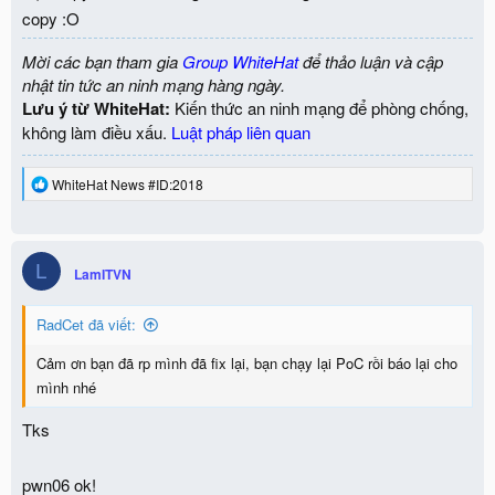
copy :O
Mời các bạn tham gia
Group WhiteHat
để thảo luận và cập
nhật tin tức an ninh mạng hàng ngày.
Lưu ý từ WhiteHat:
Kiến thức an ninh mạng để phòng chống,
không làm điều xấu.
Luật pháp liên quan
R
WhiteHat News #ID:2018
e
a
c
t
L
i
LamITVN
o
n
RadCet đã viết:
s
:
Cảm ơn bạn đã rp mình đã fix lại, bạn chạy lại PoC rồi báo lại cho
mình nhé
Tks
pwn06 ok!