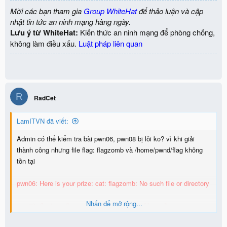
Mời các bạn tham gia
Group WhiteHat
để thảo luận và cập
nhật tin tức an ninh mạng hàng ngày.
Lưu ý từ WhiteHat:
Kiến thức an ninh mạng để phòng chống,
không làm điều xấu.
Luật pháp liên quan
R
RadCet
LamITVN đã viết:
Admin có thể kiểm tra bài pwn06, pwn08 bị lỗi ko? vì khi giải
thành công nhưng file flag: flagzomb và /home/pwnd/flag không
tồn tại
pwn06: Here is your prize: cat: flagzomb: No such file or directory
Nhấn để mở rộng...
pwn08: /bin/cat: /home/pwnd/flag: No such file or directory