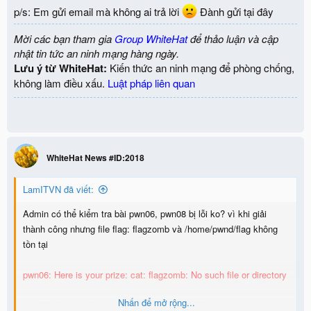
p/s: Em gửi email mà không ai trả lời
Đành gửi tại đây
Đợt thực hành trong tháng 6 này sẽ có 50 challenge. Thông tin chi
tiết về các challenge như sau:
Mời các bạn tham gia
Group WhiteHat
để thảo luận và cập
View attachment 4975
nhật tin tức an ninh mạng hàng ngày.
Lưu ý từ WhiteHat:
Kiến thức an ninh mạng để phòng chống,
Misc: 12
không làm điều xấu.
Luật pháp liên quan
Web Security: 10
Cryptography: 10
Pwnable: 10
Reverse Engineering: 8
Các challenge mới sẽ được định kỳ bổ sung hàng tháng.
WhiteHat News #ID:2018
Các đội tham gia luyện tập cũng có thể đóng góp các challenge
LamITVN đã viết:
mới và gửi tới Ban quản trị từ menu
Đóng góp
để các challenge
Admin có thể kiểm tra bài pwn06, pwn08 bị lỗi ko? vì khi giải
ngày càng đa dạng và thú vị hơn.
thành công nhưng file flag: flagzomb và /home/pwnd/flag không
tồn tại
Mọi ý kiến đóng góp xin mời các bạn trao đổi tại topic này.
pwn06: Here is your prize: cat: flagzomb: No such file or directory
Trân trọng,
Nhấn để mở rộng...
pwn08: /bin/cat: /home/pwnd/flag: No such file or directory
BQT WhiteHat Forum