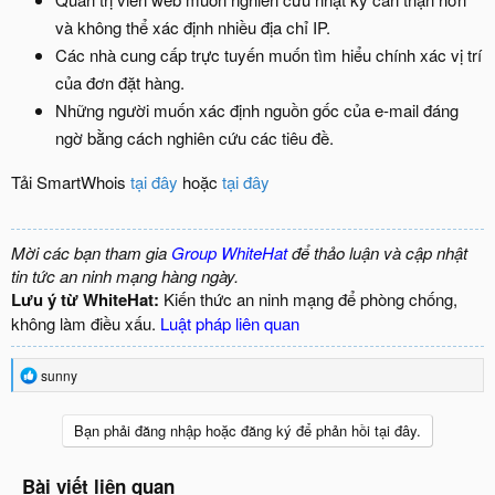
và không thể xác định nhiều địa chỉ IP.
Các nhà cung cấp trực tuyến muốn tìm hiểu chính xác vị trí
của đơn đặt hàng.
Những người muốn xác định nguồn gốc của e-mail đáng
ngờ bằng cách nghiên cứu các tiêu đề.
Tải SmartWhois
tại đây
hoặc
tại đây
Mời các bạn tham gia
Group WhiteHat
để thảo luận và cập nhật
tin tức an ninh mạng hàng ngày.
Lưu ý từ WhiteHat:
Kiến thức an ninh mạng để phòng chống,
không làm điều xấu.
Luật pháp liên quan
R
sunny
e
a
c
Bạn phải đăng nhập hoặc đăng ký để phản hồi tại đây.
t
i
o
Bài viết liên quan