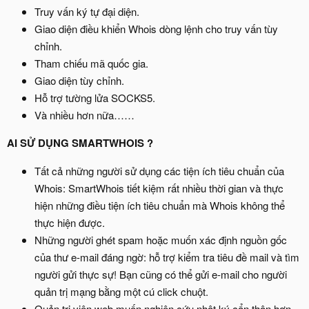
Truy vấn ký tự đại diện.
Giao diện điều khiển Whois dòng lệnh cho truy vấn tùy
chỉnh.
Tham chiếu mã quốc gia.
Giao diện tùy chỉnh.
Hỗ trợ tường lửa SOCKS5.
Và nhiều hơn nữa……
AI SỬ DỤNG SMARTWHOIS ?
Tất cả những người sử dụng các tiện ích tiêu chuẩn của
Whois: SmartWhois tiết kiệm rất nhiều thời gian và thực
hiện những điều tiện ích tiêu chuẩn mà Whois không thể
thực hiện được.
Những người ghét spam hoặc muốn xác định nguồn gốc
của thư e-mail đáng ngờ: hỗ trợ kiểm tra tiêu đề mail và tìm
người gửi thực sự! Bạn cũng có thể gửi e-mail cho người
quản trị mạng bằng một cú click chuột.
Quản trị viên web muốn nghiên cứu nhật ký cẩn thận hơn