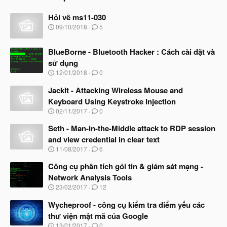
n
s
Hỏi về ms11-030
:
N
09/10/2018
5
g
à
BlueBorne - Bluetooth Hacker : Cách cài đặt và
y
b
sử dụng
ắ
N
12/01/2018
0
t
g
đ
à
JackIt - Attacking Wireless Mouse and
ầ
y
u
Keyboard Using Keystroke Injection
b
N
02/11/2017
0
ắ
g
t
à
Seth - Man-in-the-Middle attack to RDP session
đ
y
ầ
and view credential in clear text
b
u
N
11/08/2017
6
ắ
g
t
à
Công cụ phân tích gói tin & giám sát mạng -
đ
y
ầ
Network Analysis Tools
b
u
N
23/02/2017
12
ắ
g
t
à
Wycheproof - công cụ kiểm tra điểm yếu các
đ
y
ầ
thư viện mật mã của Google
b
u
N
13/01/2017
0
ắ