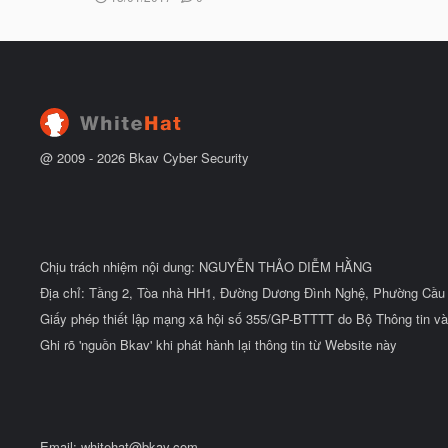
g
t
à
đ
y
ầ
b
u
ắ
t
đ
ầ
u
@ 2009 -
2026
Bkav Cyber Security
Chịu trách nhiệm nội dung: NGUYỄN THẢO DIỄM HẰNG
Địa chỉ: Tầng 2, Tòa nhà HH1, Đường Dương Đình Nghệ, Phường Cầu 
Giấy phép thiết lập mạng xã hội số 355/GP-BTTTT do Bộ Thông tin và
Ghi rõ 'nguồn Bkav' khi phát hành lại thông tin từ Website này
Email:
whitehat@bkav.com