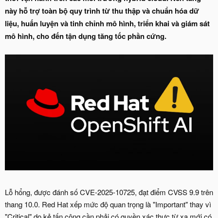
này hỗ trợ toàn bộ quy trình từ thu thập và chuẩn hóa dữ
liệu, huấn luyện và tinh chỉnh mô hình, triển khai và giám sát
mô hình, cho đến tận dụng tăng tốc phần cứng.
Lỗ hổng, được đánh số CVE-2025-10725, đạt điểm CVSS 9.9 trên
thang 10.0. Red Hat xếp mức độ quan trọng là "Important" thay vì
"Critical" do kẻ tấn công cần phải có quyền xác thực từ xa mới có