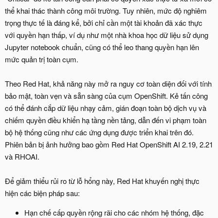
thể khai thác thành công môi trường. Tuy nhiên, mức độ nghiêm
trọng thực tế là đáng kể, bởi chỉ cần một tài khoản đã xác thực
với quyền hạn thấp, ví dụ như một nhà khoa học dữ liệu sử dụng
Jupyter notebook chuẩn, cũng có thể leo thang quyền hạn lên
mức quản trị toàn cụm.
Theo Red Hat, khả năng này mở ra nguy cơ toàn diện đối với tính
bảo mật, toàn vẹn và sẵn sàng của cụm OpenShift. Kẻ tấn công
có thể đánh cắp dữ liệu nhạy cảm, gián đoạn toàn bộ dịch vụ và
chiếm quyền điều khiển hạ tầng nền tảng, dẫn đến vi phạm toàn
bộ hệ thống cũng như các ứng dụng được triển khai trên đó.
Phiên bản bị ảnh hưởng bao gồm Red Hat OpenShift AI 2.19, 2.21
và RHOAI.
Để giảm thiểu rủi ro từ lỗ hổng này, Red Hat khuyến nghị thực
hiện các biện pháp sau:
Hạn chế cấp quyền rộng rãi cho các nhóm hệ thống, đặc