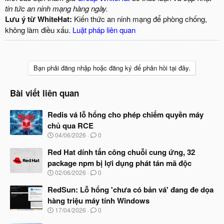
tin tức an ninh mạng hàng ngày.
Lưu ý từ WhiteHat:
Kiến thức an ninh mạng để phòng chống,
không làm điều xấu.
Luật pháp liên quan
Bạn phải đăng nhập hoặc đăng ký để phản hồi tại đây.
Bài viết liên quan
Redis vá lỗ hổng cho phép chiếm quyền máy
chủ qua RCE
N
04/06/2026
0
g
à
Red Hat dính tấn công chuỗi cung ứng, 32
y
package npm bị lợi dụng phát tán mã độc
b
N
02/06/2026
0
ắ
g
t
à
RedSun: Lỗ hổng 'chưa có bản vá' đang đe dọa
đ
y
ầ
hàng triệu máy tính Windows
b
u
N
17/04/2026
0
ắ
g
t