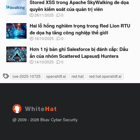
à
Stored XSS trong Apache SkyWalking đe dọa
đ
y
ầ
quyền kiểm soát của quản trị viên
b
u
N
28/11/2025
0
ắ
g
t
à
Hai lỗ hổng nghiêm trọng trong Red Lion RTU
đ
y
ầ
đe dọa hạ tầng công nghiệp thế giới
b
u
N
16/10/2025
0
ắ
g
t
à
Hơn 1 tỷ bản ghi Salesforce bị đánh cắp: Dấu
đ
y
ầ
ấn của nhóm Scattered Lapsus$ Hunters
b
u
N
14/10/2025
0
ắ
g
t
à
đ
T
cve-2025-10725
openshift ai
red hat
red hat openshift ai
y
ầ
h
b
u
ắ
ẻ
t
đ
ầ
u
@ 2009 -
2026
Bkav Cyber Security