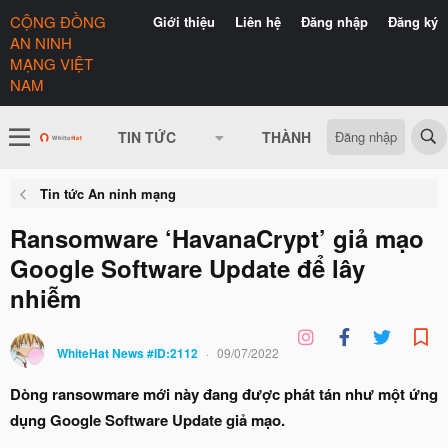
CỘNG ĐỒNG
Giới thiệu
Liên hệ
Đăng nhập
Đăng ký
AN NINH
MẠNG VIỆT
NAM
Đăng nhập
TIN TỨC
THÀNH VIÊN
CÓ GÌ 
Tin tức An ninh mạng
Ransomware ‘HavanaCrypt’ giả mạo
Google Software Update để lây
nhiễm
WhiteHat News #ID:2112
09/07/2022
Dòng ransowmare mới này đang được phát tán như một ứng
dụng Google Software Update giả mạo.