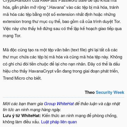
hóa, gắn phần mở rộng “.Havana” vào các tệp bị mã hóa, tránh
mã hóa các tệp bằng một số extension nhất định hoặc những
extension trong thư mục cụ thể, bao gồm cả của trình duyệt Tor.
Việc này cho thấy kẻ đứng sau có thể lập kế hoạch giao tiếp qua
mạng Tor.
Mã độc cũng tạo ra một tệp văn bản (text file) ghi lại tất cả các
thư mục chứa các tệp bị mã hóa và cũng mã hóa tệp này. Không
có ghi chú đòi tiền chuộc để lại cho nạn nhân. Đây có thể là dấu
hiệu cho thấy HavanaCrypt vẫn đang trong giai đoạn phát triển,
Trend Micro cho biết.
Theo
Security Week
Mời các bạn tham gia
Group WhiteHat
để thảo luận và cập nhật
tin tức an ninh mạng hàng ngày.
Lưu ý từ WhiteHat:
Kiến thức an ninh mạng để phòng chống,
không làm điều xấu.
Luật pháp liên quan