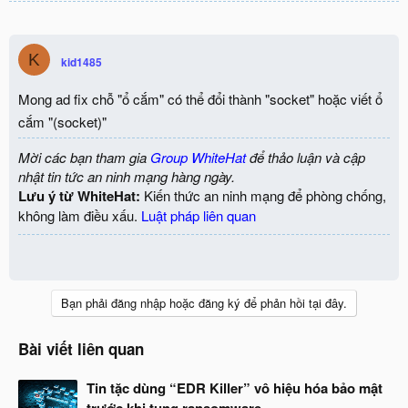
K
kid1485
Mong ad fix chỗ "ổ cắm" có thể đổi thành "socket" hoặc viết ổ
cắm "(socket)"
Mời các bạn tham gia
Group WhiteHat
để thảo luận và cập
nhật tin tức an ninh mạng hàng ngày.
Lưu ý từ WhiteHat:
Kiến thức an ninh mạng để phòng chống,
không làm điều xấu.
Luật pháp liên quan
Bạn phải đăng nhập hoặc đăng ký để phản hồi tại đây.
Bài viết liên quan
Tin tặc dùng “EDR Killer” vô hiệu hóa bảo mật
trước khi tung ransomware