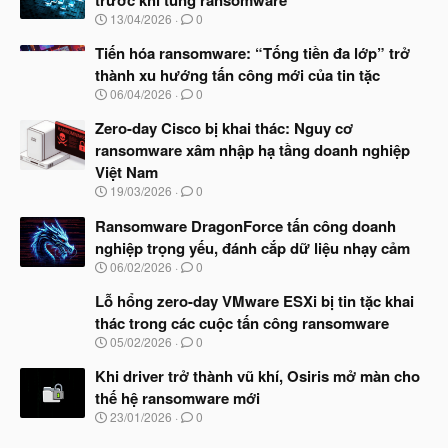
N
13/04/2026
0
g
à
Tiến hóa ransomware: “Tống tiền đa lớp” trở
y
thành xu hướng tấn công mới của tin tặc
b
N
06/04/2026
0
ắ
g
t
à
Zero-day Cisco bị khai thác: Nguy cơ
đ
y
ầ
ransomware xâm nhập hạ tầng doanh nghiệp
b
u
Việt Nam
ắ
t
N
19/03/2026
0
đ
g
ầ
à
Ransomware DragonForce tấn công doanh
u
y
nghiệp trọng yếu, đánh cắp dữ liệu nhạy cảm
b
N
06/02/2026
0
ắ
g
t
à
Lỗ hổng zero-day VMware ESXi bị tin tặc khai
đ
y
ầ
thác trong các cuộc tấn công ransomware
b
u
N
05/02/2026
0
ắ
g
t
à
Khi driver trở thành vũ khí, Osiris mở màn cho
đ
y
ầ
thế hệ ransomware mới
b
u
N
23/01/2026
0
ắ
g
t
à