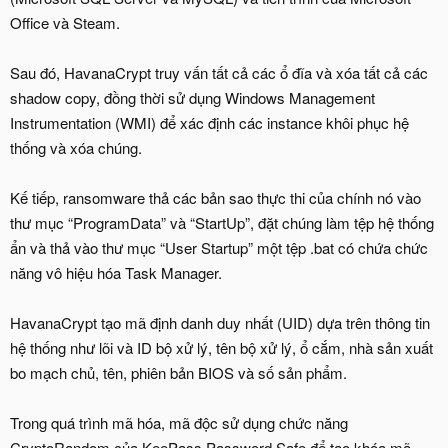
Office và Steam.
Sau đó, HavanaCrypt truy vấn tất cả các ổ đĩa và xóa tất cả các
shadow copy, đồng thời sử dụng Windows Management
Instrumentation (WMI) để xác định các instance khôi phục hệ
thống và xóa chúng.
Kế tiếp, ransomware thả các bản sao thực thi của chính nó vào
thư mục “ProgramData” và “StartUp”, đặt chúng làm tệp hệ thống
ẩn và thả vào thư mục “User Startup” một tệp .bat có chứa chức
năng vô hiệu hóa Task Manager.
HavanaCrypt tạo mã định danh duy nhất (UID) dựa trên thông tin
hệ thống như lõi và ID bộ xử lý, tên bộ xử lý, ổ cắm, nhà sản xuất
bo mạch chủ, tên, phiên bản BIOS và số sản phẩm.
Trong quá trình mã hóa, mã độc sử dụng chức năng
CryptoRandom của KeePass Password Safe để tạo khóa mã