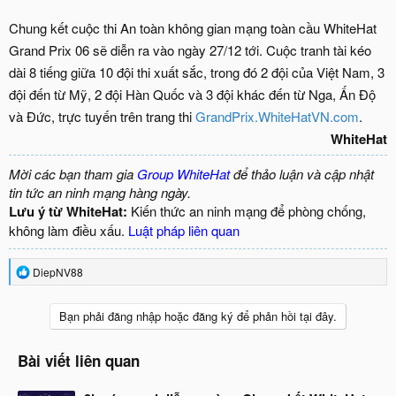
Chung kết cuộc thi An toàn không gian mạng toàn cầu WhiteHat
Grand Prix 06 sẽ diễn ra vào ngày 27/12 tới. Cuộc tranh tài kéo
dài 8 tiếng giữa 10 đội thi xuất sắc, trong đó 2 đội của Việt Nam, 3
đội đến từ Mỹ, 2 đội Hàn Quốc và 3 đội khác đến từ Nga, Ấn Độ
và Đức, trực tuyến trên trang thi
GrandPrix.WhiteHatVN.com
.
WhiteHat
Mời các bạn tham gia
Group WhiteHat
để thảo luận và cập nhật
tin tức an ninh mạng hàng ngày.
Lưu ý từ WhiteHat:
Kiến thức an ninh mạng để phòng chống,
không làm điều xấu.
Luật pháp liên quan
R
DiepNV88
e
a
c
Bạn phải đăng nhập hoặc đăng ký để phản hồi tại đây.
t
i
o
Bài viết liên quan
n
s