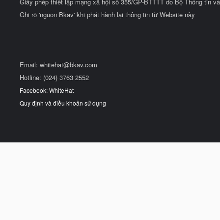
Giấy phép thiết lập mạng xã hội số 355/GP-BTTTT do Bộ Thông tin và
Ghi rõ 'nguồn Bkav' khi phát hành lại thông tin từ Website này
Email:
whitehat@bkav.com
Hotline: (024) 3763 2552
Facebook: WhiteHat
Quy định và điều khoản sử dụng