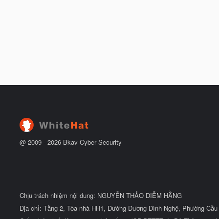
đ
ầ
u
@ 2009 -
2026
Bkav Cyber Security
Chịu trách nhiệm nội dung: NGUYỄN THẢO DIỄM HẰNG
Địa chỉ: Tầng 2, Tòa nhà HH1, Đường Dương Đình Nghệ, Phường Cầu 