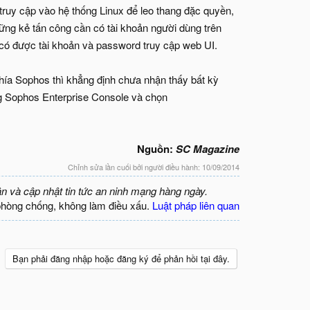
truy cập vào hệ thống Linux để leo thang đặc quyền,
hững kẻ tấn công cần có tài khoản người dùng trên
i có được tài khoản và password truy cập web UI.
 phía Sophos thì khẳng định chưa nhận thấy bất kỳ
ng Sophos Enterprise Console và chọn
Nguồn:
SC Magazine
Chỉnh sửa lần cuối bởi người điều hành:
10/09/2014
ận và cập nhật tin tức an ninh mạng hàng ngày.
phòng chống, không làm điều xấu.
Luật pháp liên quan
Bạn phải đăng nhập hoặc đăng ký để phản hồi tại đây.