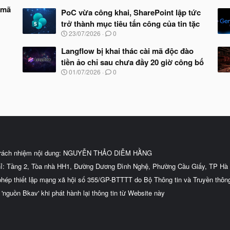
 mã
PoC vừa công khai, SharePoint lập tức
trở thành mục tiêu tấn công của tin tặc
N
23/07/2026
0
g
à
Langflow bị khai thác cài mã độc đào
y
tiền ảo chỉ sau chưa đầy 20 giờ công bố
b
N
01/07/2026
0
ắ
g
t
à
đ
y
ầ
b
u
ắ
t
đ
ầ
u
trách nhiệm nội dung: NGUYỄN THẢO DIỄM HẰNG
hỉ: Tầng 2, Tòa nhà HH1, Đường Dương Đình Nghệ, Phường Cầu Giấy, TP Hà 
phép thiết lập mạng xã hội số 355/GP-BTTTT do Bộ Thông tin và Truyền thôn
 'nguồn Bkav' khi phát hành lại thông tin từ Website này