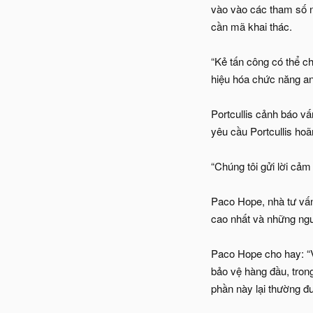
vào vào các tham số n
cần mã khai thác.
“Kẻ tấn công có thể c
hiệu hóa chức năng ant
Portcullis cảnh báo vấ
yêu cầu Portcullis hoã
“Chúng tôi gửi lời cảm
Paco Hope, nhà tư vấn 
cao nhất và những ngư
Paco Hope cho hay: “V
bảo vệ hàng đầu, trong
phần này lại thường đ