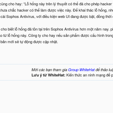
cũng cho hay: “Lỗ hổng này trên lý thuyết có thể đã cho phép hacker 
 chưa chắc hacker có thể làm được việc này. Để khai thác lỗ hổng, n
 cài Sophos Antivirus, với điều kiện web UI đang được bật, đồng thờ
s cho biết lỗ hổng đã tồn tại trên Sophos Antivirus hơn một năm nay.
ào từ lỗ hổng này. Công ty cho hay nếu sản phẩm được cấu hình tro
bản mới sẽ tự động được cập nhật.
Mời các bạn tham gia
Group WhiteHat
để thảo lu
Lưu ý từ WhiteHat:
Kiến thức an ninh mạng để 