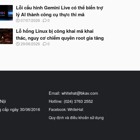
Lỗi cấu hình Gemini Live có thể biến trợ
lý AI thành công cụ thực thi mã
N
07/07/2026
0
g
à
Lỗ hổng Linux bị công khai mã khai
y
thác, nguy cơ chiếm quyền root gia tăng
b
N
29/06/2026
0
ắ
g
t
à
đ
y
ầ
b
u
ắ
t
đ
ầ
u
Email:
whitehat@bkav.com
Nội
Hotline: (024) 3763 2552
g cấp ngày 30/06/2016
Facebook: WhiteHat
Quy định và điều khoản sử dụng