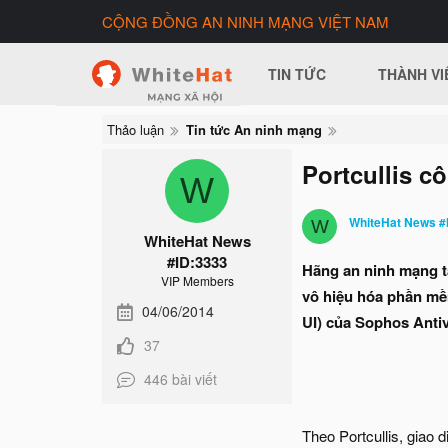
CỘNG ĐỒNG AN NINH MẠNG VIỆT NAM
TIN TỨC
THÀNH VI
Thảo luận
Tin tức An ninh mạng
Portcullis c
W
WhiteHat News #
W
WhiteHat News
#ID:3333
Hãng an ninh mạng tạ
VIP Members
vô hiệu hóa phần mềm
04/06/2014
UI) của Sophos Anti
37
446 bài viết
Theo Portcullis, giao 