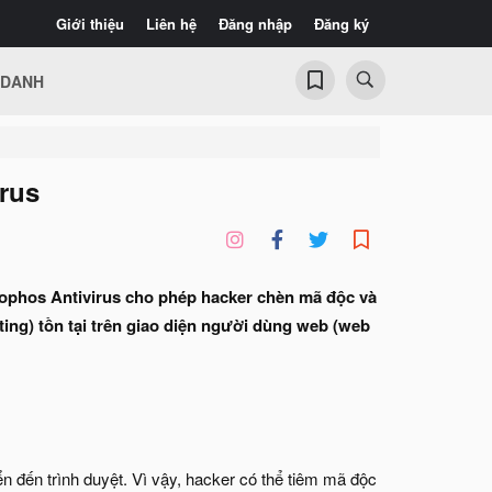
Giới thiệu
Liên hệ
Đăng nhập
Đăng ký
 DANH
irus
 Sophos Antivirus cho phép hacker chèn mã độc và
ting) tồn tại trên giao diện người dùng web (web
ển đến trình duyệt. Vì vậy, hacker có thể tiêm mã độc