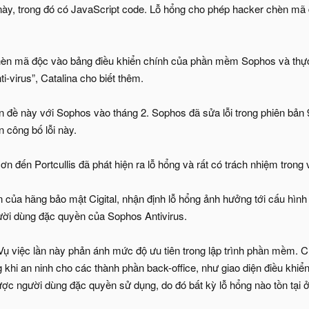
ày, trong đó có JavaScript code. Lỗ hổng cho phép hacker chèn mã 
hèn mã độc vào bảng điều khiển chính của phần mềm Sophos và thực 
i-virus”, Catalina cho biết thêm.
n đề này với Sophos vào tháng 2. Sophos đã sửa lỗi trong phiên bản 9
n công bố lỗi này.
 ơn đến Portcullis đã phát hiện ra lỗ hổng và rất có trách nhiệm trong
của hãng bảo mật Cigital, nhận định lỗ hổng ảnh hưởng tới cấu hình 
ời dùng đặc quyền của Sophos Antivirus.
ụ việc lần này phản ánh mức độ ưu tiên trong lập trình phần mềm. C
 khi an ninh cho các thành phần back-office, như giao diện điều khiển
ược người dùng đặc quyền sử dụng, do đó bất kỳ lỗ hổng nào tồn tại