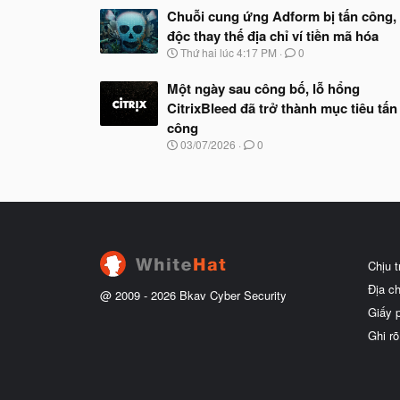
Chuỗi cung ứng Adform bị tấn công,
độc thay thế địa chỉ ví tiền mã hóa
N
Thứ hai lúc 4:17 PM
0
g
à
Một ngày sau công bố, lỗ hổng
y
CitrixBleed đã trở thành mục tiêu tấn
b
ắ
công
t
N
03/07/2026
0
đ
g
ầ
à
u
y
b
ắ
t
đ
ầ
Chịu 
u
Địa c
@ 2009 -
2026
Bkav Cyber Security
Giấy 
Ghi rõ