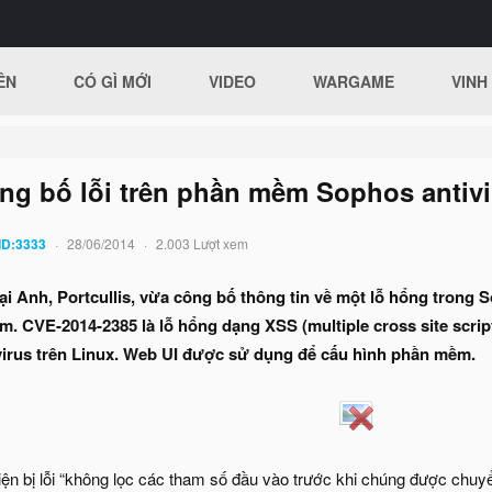
ÊN
CÓ GÌ MỚI
VIDEO
WARGAME
VINH
ông bố lỗi trên phần mềm Sophos antiv
ID:3333
28/06/2014
2.003 Lượt xem
i Anh, Portcullis, vừa công bố thông tin về một lỗ hổng trong
. CVE-2014-2385 là lỗ hổng dạng XSS (multiple cross site scrip
virus trên Linux. Web UI được sử dụng để cấu hình phần mềm.
diện bị lỗi “không lọc các tham số đầu vào trước khi chúng được chuy