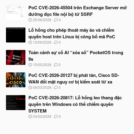
g
à
PoC CVE-2026-45504 trên Exchange Server mở
y
đường đọc file nội bộ từ SSRF
b
N
25/06/2026
0
ắ
g
t
à
Lỗ hổng cho phép thoát máy ảo và chiếm
đ
y
ầ
quyền host trên Linux bị công bố mã PoC
b
u
N
12/06/2026
0
ắ
g
t
à
Toàn cảnh sự cố AI “xóa sổ” PocketOS trong
đ
y
ầ
9s
b
u
N
15/05/2026
0
ắ
g
t
à
PoC CVE-2026-20127 bị phát tán, Cisco SD-
đ
y
ầ
WAN đối mặt nguy cơ bị kiểm soát từ xa
b
u
N
06/03/2026
0
ắ
g
t
à
PoC CVE-2026-20817: Lỗ hổng leo thang đặc
đ
y
ầ
quyền trên Windows có thể chiếm quyền
b
u
SYSTEM
ắ
t
N
03/03/2026
0
đ
g
ầ
à
u
y