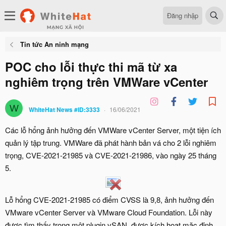
Đăng nhập
Tin tức An ninh mạng
POC cho lỗi thực thi mã từ xa
nghiêm trọng trên VMWare vCenter
W
WhiteHat News #ID:3333
16/06/2021
Các lỗ hổng ảnh hưởng đến VMWare vCenter Server, một tiện ích
quản lý tập trung. VMWare đã phát hành bản vá cho 2 lỗi nghiêm
trọng, CVE-2021-21985 và CVE-2021-21986, vào ngày 25 tháng
5.
Lỗ hổng CVE-2021-21985 có điểm CVSS là 9,8, ảnh hưởng đến
VMware vCenter Server và VMware Cloud Foundation. Lỗi này
được tìm thấy trong một plugin vSAN, được kích hoạt mặc định