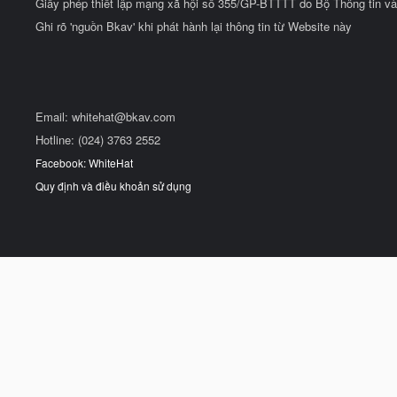
Giấy phép thiết lập mạng xã hội số 355/GP-BTTTT do Bộ Thông tin và
Ghi rõ 'nguồn Bkav' khi phát hành lại thông tin từ Website này
Email:
whitehat@bkav.com
Hotline: (024) 3763 2552
Facebook: WhiteHat
Quy định và điều khoản sử dụng