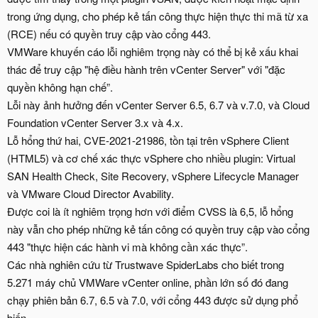
trong ứng dụng, cho phép kẻ tấn công thực hiện thực thi mã từ xa
(RCE) nếu có quyền truy cập vào cổng 443.
VMWare khuyến cáo lỗi nghiêm trọng này có thể bị kẻ xấu khai
thác để truy cập "hệ điều hành trên vCenter Server" với "đặc
quyền không hạn chế”.
Lỗi này ảnh hưởng đến vCenter Server 6.5, 6.7 và v.7.0, và Cloud
Foundation vCenter Server 3.x và 4.x.
Lỗ hổng thứ hai, CVE-2021-21986, tồn tại trên vSphere Client
(HTML5) và cơ chế xác thực vSphere cho nhiều plugin: Virtual
SAN Health Check, Site Recovery, vSphere Lifecycle Manager
và VMware Cloud Director Avability.
Được coi là ít nghiêm trọng hơn với điểm CVSS là 6,5, lỗ hổng
này vẫn cho phép những kẻ tấn công có quyền truy cập vào cổng
443 "thực hiện các hành vi mà không cần xác thực”.
Các nhà nghiên cứu từ Trustwave SpiderLabs cho biết trong
5.271 máy chủ VMWare vCenter online, phần lớn số đó đang
chạy phiên bản 6.7, 6.5 và 7.0, với cổng 443 được sử dụng phổ
biến.