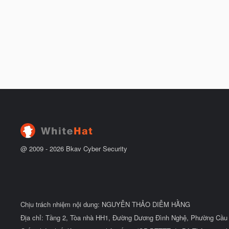
b
ắ
t
đ
ầ
u
@ 2009 -
2026
Bkav Cyber Security
Chịu trách nhiệm nội dung: NGUYỄN THẢO DIỄM HẰNG
Địa chỉ: Tầng 2, Tòa nhà HH1, Đường Dương Đình Nghệ, Phường Cầu 