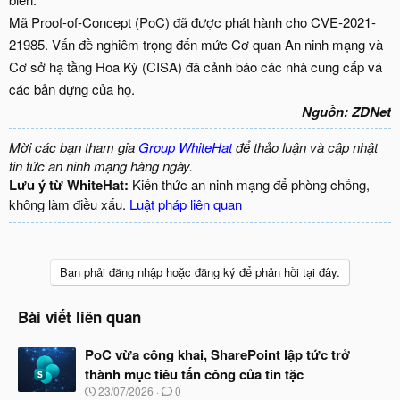
Mã Proof-of-Concept (PoC) đã được phát hành cho CVE-2021-
21985. Vấn đề nghiêm trọng đến mức Cơ quan An ninh mạng và
Cơ sở hạ tầng Hoa Kỳ (CISA) đã cảnh báo các nhà cung cấp vá
các bản dựng của họ.
Nguồn: ZDNet
Mời các bạn tham gia
Group WhiteHat
để thảo luận và cập nhật
tin tức an ninh mạng hàng ngày.
Lưu ý từ WhiteHat:
Kiến thức an ninh mạng để phòng chống,
không làm điều xấu.
Luật pháp liên quan
Bạn phải đăng nhập hoặc đăng ký để phản hồi tại đây.
Bài viết liên quan
PoC vừa công khai, SharePoint lập tức trở
thành mục tiêu tấn công của tin tặc
N
23/07/2026
0