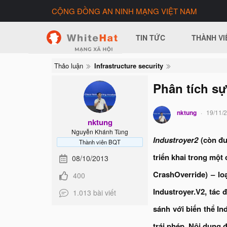
CỘNG ĐỒNG AN NINH MẠNG VIỆT NAM
TIN TỨC
THÀNH VI
Thảo luận
Infrastructure security
Phân tích s
nktung
19/11/
nktung
Nguyễn Khánh Tùng
Industroyer2
(còn đư
Thành viên BQT
triển khai trong một
08/10/2013
CrashOverride) – loạ
400
Industroyer.V2, tác
1.013 bài viết
sánh với biến thể In
trái phép. Nội dung 