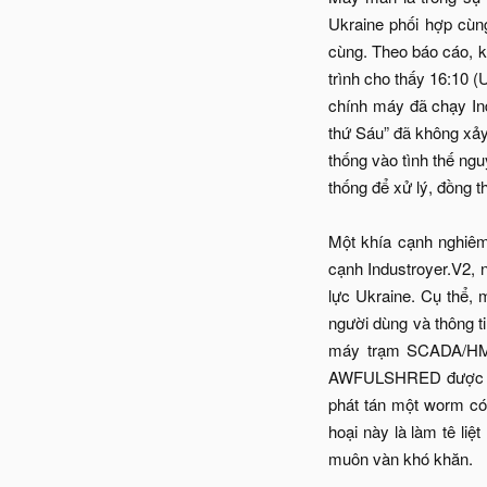
Ukraine phối hợp cùng
cùng. Theo báo cáo, k
trình cho thấy 16:10 (
chính máy đã chạy Ind
thứ Sáu” đã không xảy
thống vào tình thế ng
thống để xử lý, đồng t
Một khía cạnh nghiêm 
cạnh Industroyer.V2, 
lực Ukraine. Cụ thể,
người dùng và thông 
máy trạm SCADA/HMI,
AWFULSHRED được thả
phát tán một worm có
hoại này là làm tê liệ
muôn vàn khó khăn.