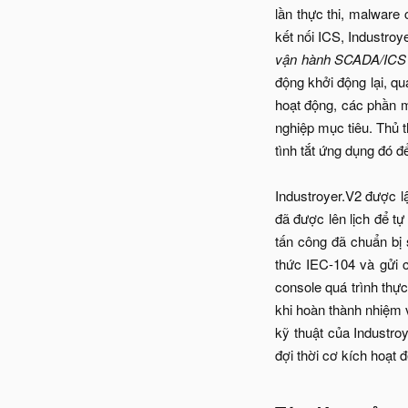
lần thực thi, malware 
kết nối ICS, Industroy
vận hành SCADA/ICS hợ
động khởi động lại, q
hoạt động, các phần mề
nghiệp mục tiêu. Thủ t
tình tắt ứng dụng đó 
Industroyer.V2 được lậ
đã được lên lịch để t
tấn công đã chuẩn bị s
thức IEC-104 và gửi c
console quá trình thự
khi hoàn thành nhiệm v
kỹ thuật của Industro
đợi thời cơ kích hoạt 