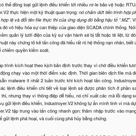
có thể đồng loạt gửi lệnh điều khiển tới nhiều rơ-le bảo vệ hoặc RT
er.V2 thực hiện một kỹ thuật quan trọng:
nó chấm dứt tiến trình hợp p
p lệ và đổi tên file thực thi của ứng dụng đó bằng hậu tố “.MZ”.
Vi
ua đó vô hiệu hóa sự can thiệp của giao diện SCADA chính thống. Nó
m quản lý lưới điện của kỹ sư vận hành sẽ bị tắt hoặc tê liệt, từ đó
huật này chứng tỏ kẻ tấn công đã hiểu rất rõ hệ thống nạn nhân, biế
để chiếm quyền kiểm soát.
p trình kích hoạt theo kịch bản định trước thay vì chờ điều khiển t
ự động chạy vào một thời điểm xác định. Thời gian biên dịch file mã
ẵn malware ít nhất 2 tuần trước khi kích hoạt tấn công. Industroyer.
ác lệnh điều khiển chi tiết về loại lệnh sẽ được phân tích ở phần 
c thi, nhưng thay vì thông điệp dễ hiểu, nó chỉ xuất các mã lỗi dạn
ụ gửi lệnh điều khiển, Industroyer.V2 không tự ẩn mình tinh vi mà dự
yer.V2 tập trung vào tấn công nhanh gọn: thâm nhập trước vào mạn
để gửi lệnh phá hoại, và cuối cùng phá hủy bằng chứng.