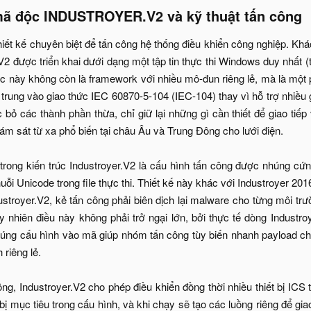
mã độc INDUSTROYER.V2 và kỹ thuật tấn công​
hiết kế chuyên biệt để tấn công hệ thống điều khiển công nghiệp. Khá
V2 được triển khai dưới dạng một tập tin thực thi Windows duy nhất 
ộc này không còn là framework với nhiều mô-đun riêng lẻ, mà là một
p trung vào giao thức IEC 60870-5-104 (IEC-104) thay vì hỗ trợ nhiều
 bỏ các thành phần thừa, chỉ giữ lại những gì cần thiết để giao tiếp
iám sát từ xa phổ biến tại châu Âu và Trung Đông cho lưới điện.
trong kiến trúc Industroyer.V2 là cấu hình tấn công được nhúng cứ
ỗi Unicode trong file thực thi. Thiết kế này khác với Industroyer 2016
dustroyer.V2, kẻ tấn công phải biên dịch lại malware cho từng môi tr
y nhiên điều này không phải trở ngại lớn, bởi thực tế dòng Industr
úng cấu hình vào mã giúp nhóm tấn công tùy biến nhanh payload ch
 riêng lẻ.
ông, Industroyer.V2 cho phép điều khiển đồng thời nhiều thiết bị I
t bị mục tiêu trong cấu hình, và khi chạy sẽ tạo các luồng riêng để gia