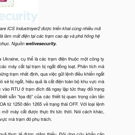
are ICS Industroyer2 được triển khai cùng nhiều mã
là làm mất điện tại các trạm cao áp và phá hỏng hệ
 phục. Nguồn
welivesecurity.
Ukraine, cụ thể là các trạm điện thuộc một công ty
các máy cắt tại trạm bị ngắt đồng loạt. Phân tích mã
ững trạm nhất định, qua việc gửi lệnh điều khiển ngắt
đó sẽ bị ngắt, hiệu quả là cắt điện toàn bộ khu vực mà
 vào RTU ở trạm đích đã ngay lập tức thay đổi trạng
iết sẵn “tọa độ” của các thiết bị quan trọng cần tấn
A từ 1250 đến 1265 về trạng thái OFF. Với loại lệnh
h mở máy cắt được thực thi tức thời. Nói cách khác,
u vực mà trạm đó phụ trách.
 quả thực tế được giảm thiểu. Đội ứng cứu khẩn cấp