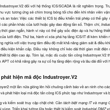
Industroyer.V2 đối với hệ thống ICS/SCADA là rất nghiêm trọng. Tr
khu vực tương ứng sẽ chìm trong bóng tối cho đến khi nhân viên vậ
và an toàn: Việc các thiết bị ICS bị điều khiển trái phép có thể gây
ải các phần khác của lưới hoặc gây dao động tần số. Thậm chí,
Indus
ng thời gian ngắn, hành vi này có thể gây sốc điện áp và hư hỏng th
của lưới điện. Thứ ba, hành vi xóa phá hạ tầng ICS/IT đi kèm khiến
ng nghĩa với việc trung tâm điều độ mất khả năng giám sát & điều khi
g điều kiện khẩn cấp. Điều này không chỉ kéo dài thời gian mất điệ
n thiết bị điện cao áp. Tóm lại, mặc dù cuộc tấn công Industroyer.V
 APT có khả năng gây ra sự cố hạ tầng diện rộng và lâu dài đối với
phát hiện mã độc Industroyer.V2​
oyer2 một lần nữa gióng lên hồi chuông cảnh báo về an ninh cho c
và phát hiện loại mã độc tấn công ICS phức tạp như Industroyer và bi
 và kiểm soát truy cập chặt chẽ: Cần
tách biệt mạng IT và mạng 
ai vùng. Triển khai tường lửa hoặc thiết bị kiểm soát
Industrial DMZ
vớ