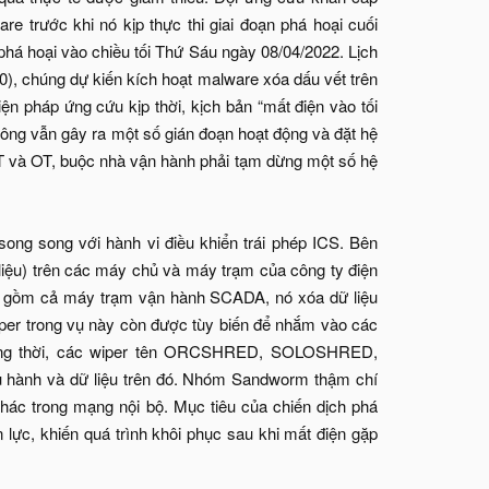
e trước khi nó kịp thực thi giai đoạn phá hoại cuối
há hoại vào chiều tối Thứ Sáu ngày 08/04/2022. Lịch
20), chúng dự kiến kích hoạt malware xóa dấu vết trên
n pháp ứng cứu kịp thời, kịch bản “mất điện vào tối
công vẫn gây ra một số gián đoạn hoạt động và đặt hệ
IT và OT, buộc nhà vận hành phải tạm dừng một số hệ
song song với hành vi điều khiển trái phép ICS. Bên
liệu) trên các máy chủ và máy trạm của công ty điện
o gồm cả máy trạm vận hành SCADA, nó xóa dữ liệu
per trong vụ này còn được tùy biến để nhắm vào các
 Đồng thời, các wiper tên ORCSHRED, SOLOSHRED,
 hành và dữ liệu trên đó. Nhóm Sandworm thậm chí
ác trong mạng nội bộ. Mục tiêu của chiến dịch phá
n lực, khiến quá trình khôi phục sau khi mất điện gặp