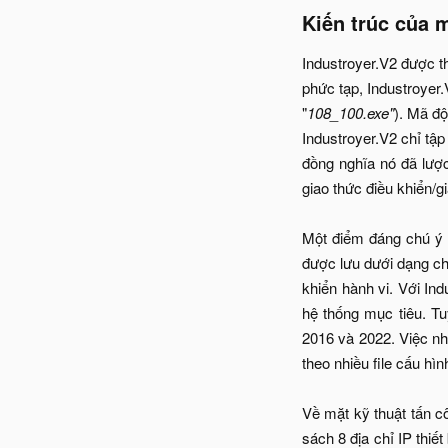
Kiến trúc của 
Industroyer.V2 được t
phức tạp, Industroyer.
"
108_100.exe"
). Mã đ
Industroyer.V2 chỉ tậ
đồng nghĩa nó đã lược
giao thức điều khiển/g
Một điểm đáng chú ý 
được lưu dưới dạng chu
khiển hành vi. Với In
hệ thống mục tiêu. Tu
2016 và 2022. Việc nh
theo nhiều file cấu hình
Về mặt kỹ thuật tấn c
sách 8 địa chỉ IP thiế