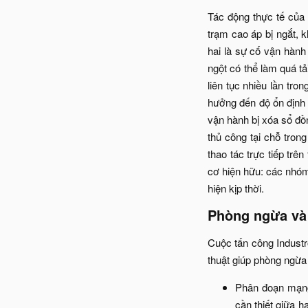
Tác động thực tế của 
trạm cao áp bị ngắt, 
hai là sự cố vận hành 
ngột có thể làm quá t
liên tục nhiều lần tro
hưởng đến độ ổn định 
vận hành bị xóa sổ đồ
thủ công tại chỗ tron
thao tác trực tiếp trê
cơ hiện hữu: các nhóm
hiện kịp thời.​
Phòng ngừa và 
Cuộc tấn công Industr
thuật giúp phòng ngừa 
Phân đoạn mạng
cần thiết giữa h