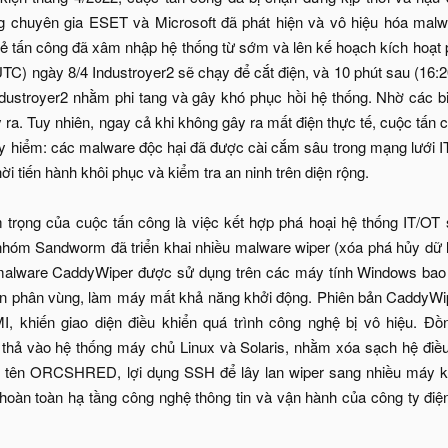
 chuyên gia ESET và Microsoft đã phát hiện và vô hiệu hóa malwar
ẻ tấn công đã xâm nhập hệ thống từ sớm và lên kế hoạch kích hoạt p
UTC) ngày 8/4 Industroyer2 sẽ chạy để cắt điện, và 10 phút sau (16:
ustroyer2 nhằm phi tang và gây khó phục hồi hệ thống. Nhờ các biệ
 ra. Tuy nhiên, ngay cả khi không gây ra mất điện thực tế, cuộc tấn 
uy hiểm: các malware độc hại đã được cài cắm sâu trong mạng lưới 
hời tiến hành khôi phục và kiểm tra an ninh trên diện rộng.
trọng của cuộc tấn công là việc kết hợp phá hoại hệ thống IT/OT 
nhóm Sandworm đã triển khai nhiều malware wiper (xóa phá hủy dữ 
 malware CaddyWiper được sử dụng trên các máy tính Windows ba
tin phân vùng, làm máy mất khả năng khởi động. Phiên bản CaddyWi
 khiến giao diện điều khiển quá trình công nghệ bị vô hiệu.
 vào hệ thống máy chủ Linux và Solaris, nhằm xóa sạch hệ điều
 tên ORCSHRED, lợi dụng SSH để lây lan wiper sang nhiều máy kh
t hoàn toàn hạ tầng công nghệ thông tin và vận hành của công ty điệ