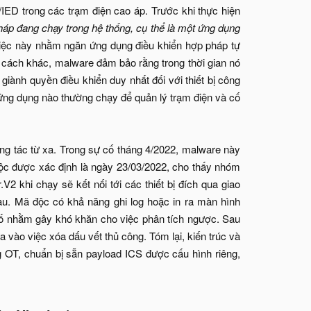
U/IED trong các trạm điện cao áp. Trước khi thực hiện
háp đang chạy trong hệ thống, cụ thể là một ứng dụng
ệc này nhằm ngăn ứng dụng điều khiển hợp pháp tự
i cách khác, malware đảm bảo rằng trong thời gian nó
 giành quyền điều khiển duy nhất đối với thiết bị công
t ứng dụng nào thường chạy để quản lý trạm điện và cố
ương tác từ xa. Trong sự cố tháng 4/2022, malware này
 độc được xác định là ngày 23/03/2022, cho thấy nhóm
V2 khi chạy sẽ kết nối tới các thiết bị đích qua giao
sau. Mã độc có khả năng ghi log hoặc in ra màn hình
g số nhằm gây khó khăn cho việc phân tích ngược. Sau
a vào việc xóa dấu vết thủ công. Tóm lại, kiến trúc và
g OT, chuẩn bị sẵn payload ICS được cấu hình riêng,