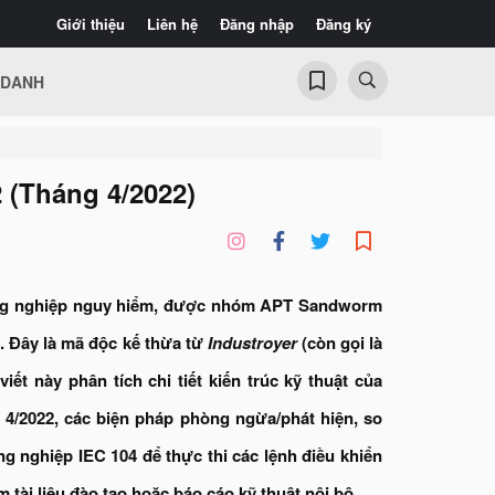
Giới thiệu
Liên hệ
Đăng nhập
Đăng ký
 DANH
 (Tháng 4/2022)
ông nghiệp nguy hiểm, được nhóm APT Sandworm
. Đây là mã độc kế thừa từ
Industroyer
(còn gọi là
ết này phân tích chi tiết kiến trúc kỹ thuật của
 4/2022, các biện pháp phòng ngừa/phát hiện, so
ng nghiệp IEC 104 để thực thi các lệnh điều khiển
tài liệu đào tạo hoặc báo cáo kỹ thuật nội bộ.