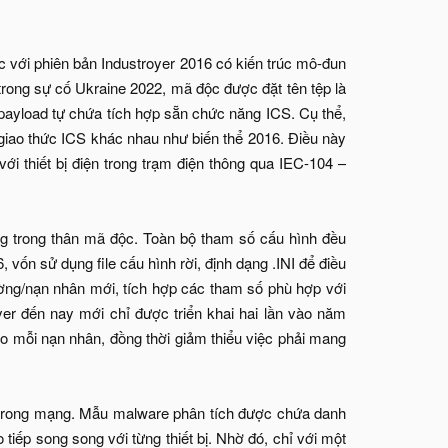
c với phiên bản Industroyer 2016 có kiến trúc mô-đun
(trong sự cố Ukraine 2022, mã độc được đặt tên tệp là
 payload tự chứa tích hợp sẵn chức năng ICS. Cụ thể,
 giao thức ICS khác nhau như biến thể 2016. Điều này
 với thiết bị điện trong trạm điện thông qua IEC-104 –
ng trong thân mã độc. Toàn bộ tham số cấu hình đều
, vốn sử dụng file cấu hình rời, định dạng .INI để điều
ường/nạn nhân mới, tích hợp các tham số phù hợp với
oyer đến nay mới chỉ được triển khai hai lần vào năm
o mỗi nạn nhân, đồng thời giảm thiểu việc phải mang
CS trong mạng. Mẫu malware phân tích được chứa danh
o tiếp song song với từng thiết bị. Nhờ đó, chỉ với một