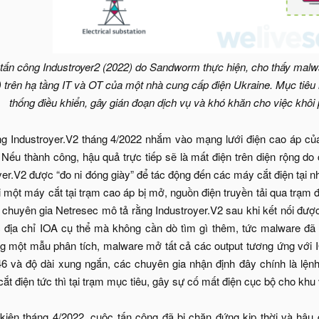
 tấn công Industroyer2 (2022) do Sandworm thực hiện, cho thấy malw
) trên hạ tầng IT và OT của một nhà cung cấp điện Ukraine. Mục tiêu 
thống điều khiển, gây gián đoạn dịch vụ và khó khăn cho việc khôi
g Industroyer.V2 tháng 4/2022 nhắm vào mạng lưới điện cao áp của 
Nếu thành công, hậu quả trực tiếp sẽ là mất điện trên diện rộng do 
er.V2 được “đo ni đóng giày” để tác động đến các máy cắt điện tại nh
Khi một máy cắt tại trạm cao áp bị mở, nguồn điện truyền tải qua trạm 
chuyên gia Netresec mô tả rằng Industroyer.V2 sau khi kết nối được
ác địa chỉ IOA cụ thể mà không cần dò tìm gì thêm, tức malware đã b
g một mẫu phân tích, malware mở tất cả các output tương ứng với IO
6 và độ dài xung ngắn, các chuyên gia nhận định đây chính là lện
cắt điện tức thì tại trạm mục tiêu, gây sự cố mất điện cục bộ cho kh
kiện tháng 4/2022, cuộc tấn công đã bị chặn đứng kịp thời và hậu