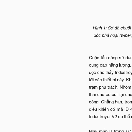
Hình 1: Sơ đồ chuỗi
độc phá hoại (wiper
Cuộc tấn công sử dụn
cung cấp năng lượng. 
độc cho thấy Industroy
tới các thiết bị này. 
trạm phụ trách. Nhóm 
thái các output tại c
công. Chẳng hạn, tron
điều khiển có mã ID 4
Industroyer.V2 có thể 
May mắn là trong sự 