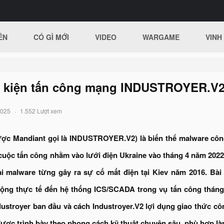
ÊN
CÓ GÌ MỚI
VIDEO
WARGAME
VINH
ự kiện tấn công mạng INDUSTROYER.V2
2025
1.552 Lượt xem
ợc Mandiant gọi là INDUSTROYER.V2) là biến thể malware c
 cuộc tấn công nhằm vào lưới điện Ukraine vào tháng 4 năm 2022
i malware từng gây ra sự cố mất điện tại Kiev năm 2016. Bài vi
 động thực tế đến hệ thống ICS/SCADA trong vụ tấn công tháng
dustroyer ban đầu và cách Industroyer.V2 lợi dụng giao thức cô
được trình bày theo phong cách kỹ thuật chuyên sâu, phù hợp làm 