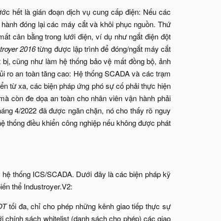
ước hết là gián đoạn dịch vụ cung cấp điện: Nếu các
n hành đóng lại các máy cắt và khôi phục nguồn. Thứ
 mất cân bằng trong lưới điện, ví dụ như ngắt điện đột
troyer 2016
từng được lập trình để đóng/ngắt máy cắt
iết bị, cũng như làm hệ thống bảo vệ mất đồng bộ, ảnh
 rủi ro an toàn tăng cao: Hệ thống SCADA và các trạm
ển từ xa, các biện pháp ứng phó sự cố phải thực hiện
n mà còn đe dọa an toàn cho nhân viên vận hành phải
2 tháng 4/2022 đã được ngăn chặn, nó cho thấy rõ nguy
 hệ thống điều khiển công nghiệp nếu không được phát
ác hệ thống ICS/SCADA. Dưới đây là các biện pháp kỹ
ến thể Industroyer.V2:​
OT
tối đa, chỉ cho phép những kênh giao tiếp thực sự
i chính sách whitelist (danh sách cho phép) các giao