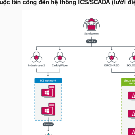
uộc tấn công đến hệ thống ICS/SCADA (lưới điệ