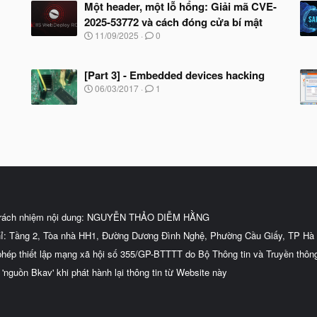
Một header, một lỗ hổng: Giải mã CVE-
2025-53772 và cách đóng cửa bí mật
N
11/09/2025
0
g
à
y
[Part 3] - Embedded devices hacking
b
N
06/03/2017
1
ắ
g
t
à
đ
y
ầ
b
u
ắ
t
đ
ầ
u
trách nhiệm nội dung: NGUYỄN THẢO DIỄM HẰNG
hỉ: Tầng 2, Tòa nhà HH1, Đường Dương Đình Nghệ, Phường Cầu Giấy, TP Hà 
phép thiết lập mạng xã hội số 355/GP-BTTTT do Bộ Thông tin và Truyền thôn
 'nguồn Bkav' khi phát hành lại thông tin từ Website này