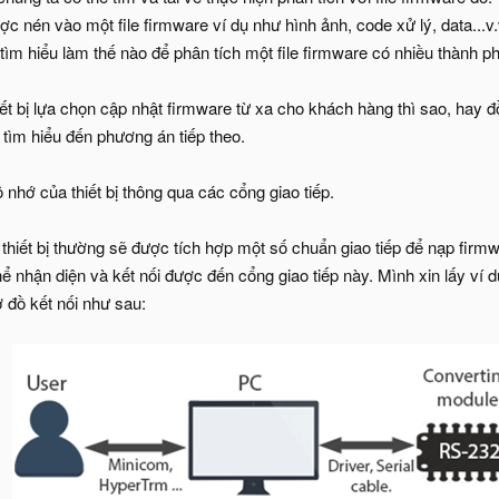
c nén vào một file firmware ví dụ như hình ảnh, code xử lý, data...v
tìm hiểu làm thế nào để phân tích một file firmware có nhiều thành p
ết bị lựa chọn cập nhật firmware từ xa cho khách hàng thì sao, hay 
 tìm hiểu đến phương án tiếp theo.
nhớ của thiết bị thông qua các cổng giao tiếp.
hiết bị thường sẽ được tích hợp một số chuẩn giao tiếp để nạp firmwa
ể nhận diện và kết nối được đến cổng giao tiếp này. Mình xin lấy ví 
 đồ kết nối như sau: