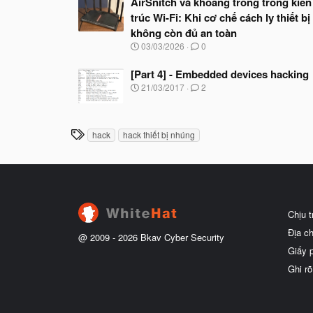
AirSnitch và khoảng trống trong kiến
:
trúc Wi-Fi: Khi cơ chế cách ly thiết bị
không còn đủ an toàn
N
03/03/2026
0
g
à
[Part 4] - Embedded devices hacking
y
N
21/03/2017
2
b
g
ắ
à
t
y
đ
b
T
ầ
hack
hack thiết bị nhúng
ắ
u
h
t
ẻ
đ
ầ
u
Chịu 
Địa c
@ 2009 -
2026
Bkav Cyber Security
Giấy 
Ghi rõ