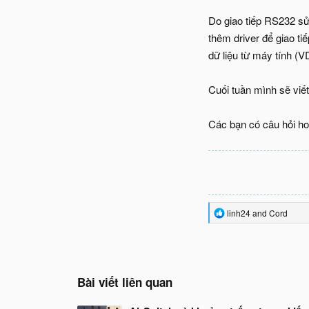
Do giao tiếp RS232 s
thêm driver để giao ti
dữ liệu từ máy tính (
Cuối tuần mình sẽ viết
Các bạn có câu hỏi ho
R
linh24
and
Cord
e
a
c
t
i
o
Bài viết liên quan
n
s