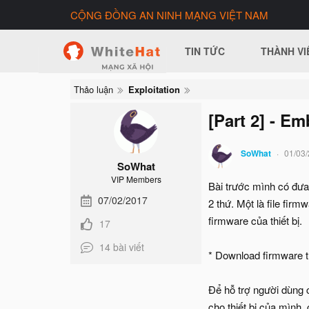
CỘNG ĐỒNG AN NINH MẠNG VIỆT NAM
TIN TỨC
THÀNH VI
Thảo luận
Exploitation
[Part 2] - E
SoWhat
01/03
SoWhat
VIP Members
Bài trước mình có đưa 
07/02/2017
2 thứ. Một là file fir
firmware của thiết bị.
17
14 bài viết
* Download firmware t
Để hỗ trợ người dùng c
cho thiết bị của mình, 