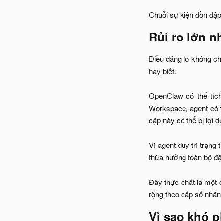
Chuỗi sự kiện dồn dập
Rủi ro lớn n
Điều đáng lo không c
hay biết.
OpenClaw có thể tích
Workspace, agent có th
cập này có thể bị lợi 
Vì agent duy trì trạng
thừa hưởng toàn bộ đặ
Đây thực chất là một 
rộng theo cấp số nhân,
Vì sao khó p