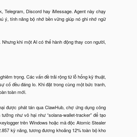
k, Telegram, Discord hay iMessage. Agent này chạy
ú ý, tính năng bộ nhớ bền vững giúp nó ghi nhớ ngữ
. Nhưng khi một AI có thể hành động thay con người,
hiêm trọng. Các vấn đề trải rộng từ lỗ hổng kỹ thuật,
i sự cố đều đáng lo. Khi đặt trong cùng một bức tranh,
oàn toàn mới.
hại được phát tán qua ClawHub, chợ ứng dụng công
ưởng như vô hại như “solana-wallet-tracker” để tạo
i keylogger trên Windows hoặc mã độc Atomic Stealer
ố 2.857 kỹ năng, tương đương khoảng 12% toàn bộ kho