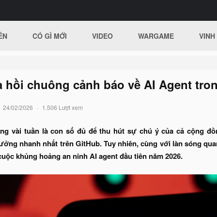
ÊN
CÓ GÌ MỚI
VIDEO
WARGAME
VINH
 hồi chuông cảnh báo về AI Agent tro
24/02/2026
1.506 Lượt xem
rong vài tuần là con số đủ để thu hút sự chú ý của cả cộng 
ưởng nhanh nhất trên GitHub. Tuy nhiên, cùng với làn sóng qua
cuộc khủng hoảng an ninh AI agent đầu tiên năm 2026.