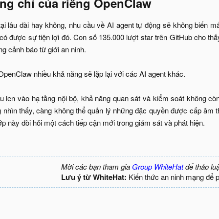
ng chỉ của riêng OpenClaw​
i lâu dài hay không, nhu cầu về AI agent tự động sẽ không biến mất
có được sự tiện lợi đó. Con số 135.000 lượt star trên GitHub cho t
g cảnh báo từ giới an ninh.
 OpenClaw nhiều khả năng sẽ lặp lại với các AI agent khác.
ầu len vào hạ tầng nội bộ, khả năng quan sát và kiểm soát không cò
 nhìn thấy, càng không thể quản lý những đặc quyền được cấp âm t
p này đòi hỏi một cách tiếp cận mới trong giám sát và phát hiện.
Mời các bạn tham gia
Group WhiteHat
để thảo lu
Lưu ý từ WhiteHat:
Kiến thức an ninh mạng để 