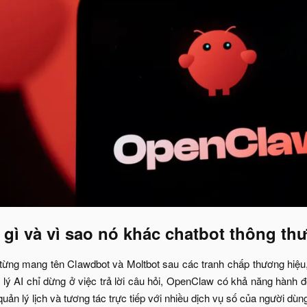
gì và vì sao nó khác chatbot thông th
từng mang tên Clawdbot và Moltbot sau các tranh chấp thương hiệu,
ợ lý AI chỉ dừng ở việc trả lời câu hỏi, OpenClaw có khả năng hành đ
quản lý lịch và tương tác trực tiếp với nhiều dịch vụ số của người dùn