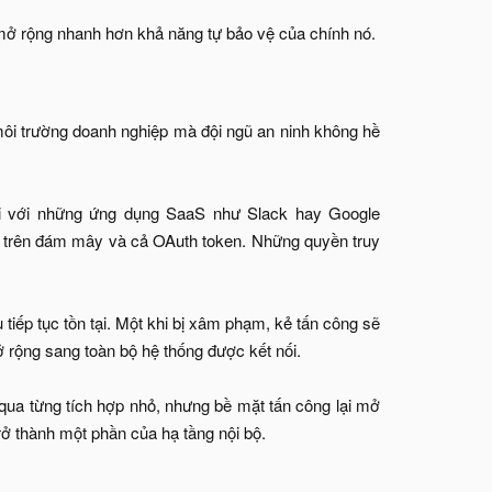
 mở rộng nhanh hơn khả năng tự bảo vệ của chính nó.​
ôi trường doanh nghiệp mà đội ngũ an ninh không hề
 nối với những ứng dụng SaaS như Slack hay Google
 trữ trên đám mây và cả OAuth token. Những quyền truy
 tiếp tục tồn tại. Một khi bị xâm phạm, kẻ tấn công sẽ
 rộng sang toàn bộ hệ thống được kết nối.
qua từng tích hợp nhỏ, nhưng bề mặt tấn công lại mở
rở thành một phần của hạ tầng nội bộ.​