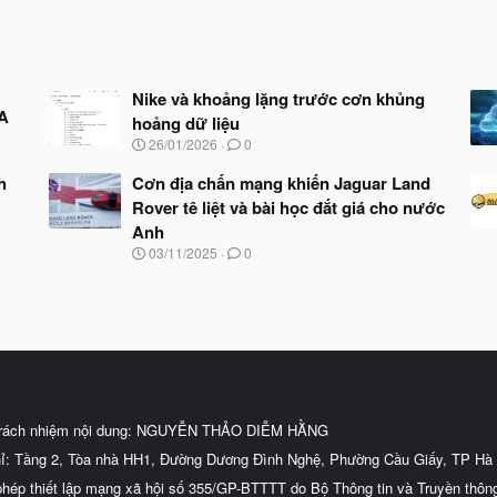
Nike và khoảng lặng trước cơn khủng
SA
hoảng dữ liệu
N
26/01/2026
0
g
à
h
Cơn địa chấn mạng khiến Jaguar Land
y
Rover tê liệt và bài học đắt giá cho nước
b
Anh
ắ
t
N
03/11/2025
0
đ
g
ầ
à
u
y
b
ắ
t
đ
ầ
u
trách nhiệm nội dung: NGUYỄN THẢO DIỄM HẰNG
hỉ: Tầng 2, Tòa nhà HH1, Đường Dương Đình Nghệ, Phường Cầu Giấy, TP Hà 
phép thiết lập mạng xã hội số 355/GP-BTTTT do Bộ Thông tin và Truyền thôn