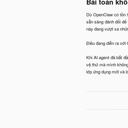
Bài toán khô
Dù OpenClaw có tồn tạ
sẵn sàng đánh đổi để 
này đang vượt xa nhữn
Điều đang diễn ra với
Khi AI agent đã bắt đ
vệ thứ mà mình không
lớp ứng dụng mới và lớ