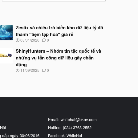
Zestix và chiêu trò biến kho dữ liệu tỷ đô
thành "tiệm tạp hóa" giá rẻ
N
08/01/2026
0
g
à
ShinyHunters – Nhóm tin tặc quốc tế và
y
những vụ tấn công dữ liệu gây chấn
b
động
ắ
t
N
11/09/2025
0
đ
g
ầ
à
u
y
b
ắ
t
đ
ầ
u
Email:
whitehat@bkav.com
Nội
Hotline: (024) 3763 2552
g cấp ngày 30/06/2016
Facebook: WhiteHat