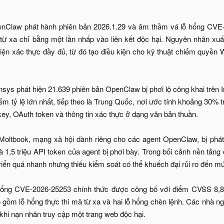
nClaw phát hành phiên bản 2026.1.29 và âm thầm vá lỗ hổng CVE-2
từ xa chỉ bằng một lần nhấp vào liên kết độc hại. Nguyên nhân xuất
n xác thực đầy đủ, từ đó tạo điều kiện cho kỹ thuật chiếm quyền 
sys phát hiện 21.639 phiên bản OpenClaw bị phơi lộ công khai trên I
m tỷ lệ lớn nhất, tiếp theo là Trung Quốc, nơi ước tính khoảng 30% t
 key, OAuth token và thông tin xác thực ở dạng văn bản thuần.
Moltbook, mạng xã hội dành riêng cho các agent OpenClaw, bị phát
à 1,5 triệu API token của agent bị phơi bày. Trong bối cảnh nền tản
triển quá nhanh nhưng thiếu kiểm soát có thể khuếch đại rủi ro đến m
 hổng CVE-2026-25253 chính thức được công bố với điểm CVSS 8,
 gồm lỗ hổng thực thi mã từ xa và hai lỗ hổng chèn lệnh. Các nhà ng
u khi nạn nhân truy cập một trang web độc hại.