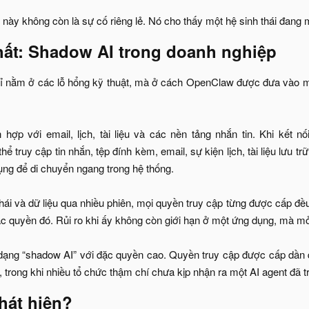
 này không còn là sự cố riêng lẻ. Nó cho thấy một hệ sinh thái đang
hất: Shadow AI trong doanh nghiệp​
hỉ nằm ở các lỗ hổng kỹ thuật, mà ở cách OpenClaw được đưa vào m
 hợp với email, lịch, tài liệu và các nền tảng nhắn tin. Khi kết
ể truy cập tin nhắn, tệp đính kèm, email, sự kiện lịch, tài liệu lưu
dụng để di chuyển ngang trong hệ thống.
 thái và dữ liệu qua nhiều phiên, mọi quyền truy cập từng được cấp đều
c quyền đó. Rủi ro khi ấy không còn giới hạn ở một ứng dụng, mà mở
dạng “shadow AI” với đặc quyền cao. Quyền truy cập được cấp dần 
 trong khi nhiều tổ chức thậm chí chưa kịp nhận ra một AI agent đã t
hát hiện?​