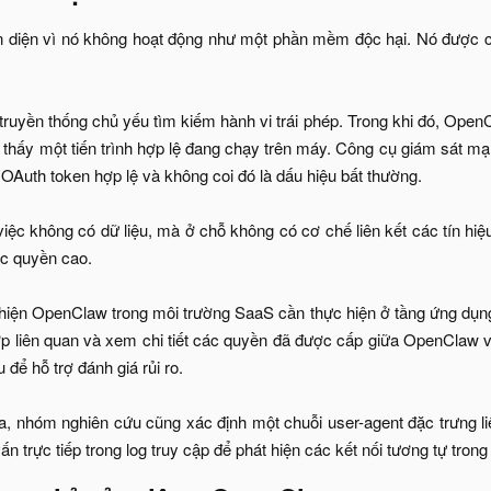
 diện vì nó không hoạt động như một phần mềm độc hại. Nó được cà
ruyền thống chủ yếu tìm kiếm hành vi trái phép. Trong khi đó, Op
 thấy một tiến trình hợp lệ đang chạy trên máy. Công cụ giám sát mạ
 OAuth token hợp lệ và không coi đó là dấu hiệu bất thường.
ệc không có dữ liệu, mà ở chỗ không có cơ chế liên kết các tín hiệ
ặc quyền cao.
hiện OpenClaw trong môi trường SaaS cần thực hiện ở tầng ứng dụng.
 hợp liên quan và xem chi tiết các quyền đã được cấp giữa OpenCla
để hỗ trợ đánh giá rủi ro.
tra, nhóm nghiên cứu cũng xác định một chuỗi user-agent đặc trưng 
n trực tiếp trong log truy cập để phát hiện các kết nối tương tự trong 