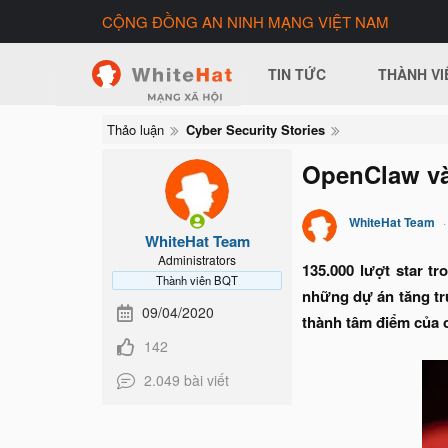
CỘNG ĐỒNG AN NINH MẠNG VIỆT NAM
TIN TỨC
THÀNH VI
Thảo luận
Cyber Security Stories
OpenClaw và
WhiteHat Team
WhiteHat Team
Administrators
135.000 lượt star t
Thành viên BQT
những dự án tăng tr
09/04/2020
thành tâm điểm của 
142
2.049 bài viết