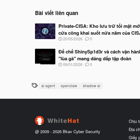
Bài viết liên quan
Private-CISA: Kho lưu trữ tối mật mở
cửa công khai suốt nửa năm của CI
N
20/05/2026
0
g
à
Đế chế ShinySp1d3r và cách vận hàn
y
"lùa gà" mang dáng dấp tập đoàn
b
ắ
N
06/01/2026
0
t
g
đ
à
ầ
y
u
b
T
ai agent
openclaw
shadow ai
ắ
h
t
ẻ
đ
ầ
u
Chịu 
Địa c
@ 2009 -
2026
Bkav Cyber Security
Giấy 