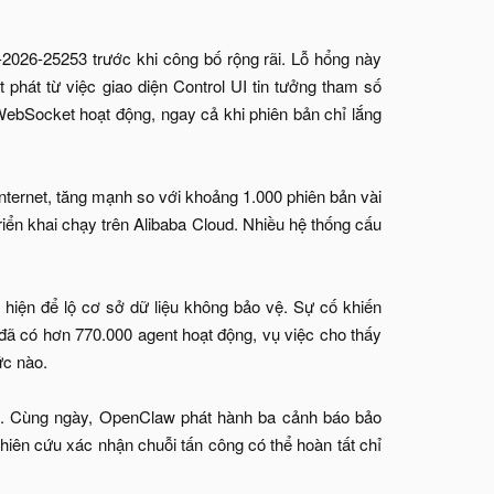
026-25253 trước khi công bố rộng rãi. Lỗ hổng này
 phát từ việc giao diện Control UI tin tưởng tham số
WebSocket hoạt động, ngay cả khi phiên bản chỉ lắng
nternet, tăng mạnh so với khoảng 1.000 phiên bản vài
riển khai chạy trên Alibaba Cloud. Nhiều hệ thống cấu
 hiện để lộ cơ sở dữ liệu không bảo vệ. Sự cố khiến
g đã có hơn 770.000 agent hoạt động, vụ việc cho thấy
ức nào.
8. Cùng ngày, OpenClaw phát hành ba cảnh báo bảo
hiên cứu xác nhận chuỗi tấn công có thể hoàn tất chỉ