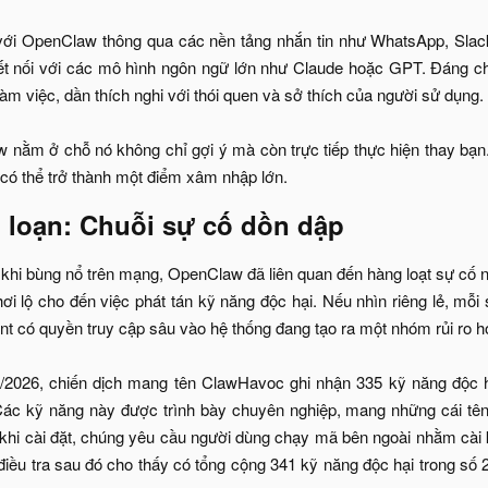
 với OpenClaw thông qua các nền tảng nhắn tin như WhatsApp, Slac
ết nối với các mô hình ngôn ngữ lớn như Claude hoặc GPT. Đáng ch
àm việc, dần thích nghi với thói quen và sở thích của người sử dụng.
nằm ở chỗ nó không chỉ gợi ý mà còn trực tiếp thực hiện thay bạn
có thể trở thành một điểm xâm nhập lớn.​
 loạn: Chuỗi sự cố dồn dập​
 khi bùng nổ trên mạng, OpenClaw đã liên quan đến hàng loạt sự cố ng
phơi lộ cho đến việc phát tán kỹ năng độc hại. Nếu nhìn riêng lẻ, mỗ
nt có quyền truy cập sâu vào hệ thống đang tạo ra một nhóm rủi ro h
/2026, chiến dịch mang tên ClawHavoc ghi nhận 335 kỹ năng độc 
ác kỹ năng này được trình bày chuyên nghiệp, mang những cái tên t
 khi cài đặt, chúng yêu cầu người dùng chạy mã bên ngoài nhằm cà
iều tra sau đó cho thấy có tổng cộng 341 kỹ năng độc hại trong s