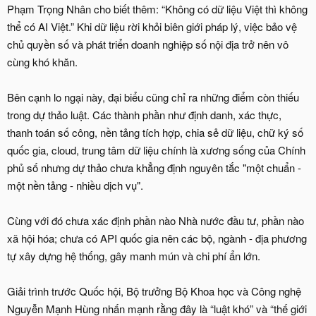
Phạm Trọng Nhân cho biết thêm: “Không có dữ liệu Việt thì không
thể có AI Việt.” Khi dữ liệu rời khỏi biên giới pháp lý, việc bảo vệ
chủ quyền số và phát triển doanh nghiệp số nội địa trở nên vô
cùng khó khăn.
Bên cạnh lo ngại này, đại biểu cũng chỉ ra những điểm còn thiếu
trong dự thảo luật. Các thành phần như định danh, xác thực,
thanh toán số công, nền tảng tích hợp, chia sẻ dữ liệu, chữ ký số
quốc gia, cloud, trung tâm dữ liệu chính là xương sống của Chính
phủ số nhưng dự thảo chưa khẳng định nguyên tắc "một chuẩn -
một nền tảng - nhiều dịch vụ".
Cùng với đó chưa xác định phần nào Nhà nước đầu tư, phần nào
xã hội hóa; chưa có API quốc gia nên các bộ, ngành - địa phương
tự xây dựng hệ thống, gây manh mún và chi phí ẩn lớn.
Giải trình trước Quốc hội, Bộ trưởng Bộ Khoa học và Công nghệ
Nguyễn Mạnh Hùng nhấn mạnh rằng đây là “luật khó” và “thế giới