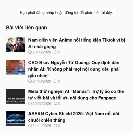
Bạn phải đăng nhập hoặc đăng ký để phản hồi tại đây.
Bài viết liên quan
Nam diễn viên Anime nổi tiếng kiện Tiktok vì bị
AI nhái giọng
N
26/05/2026
0
g
à
CEO Bkav Nguyễn Tử Quảng: Quy định dán
y
nhãn AI: 'Không phải mọi nội dung đều phải
b
gắn nhãn'
ắ
t
N
24/03/2026
0
đ
g
ầ
à
Meta thử nghiệm AI “Manus”: Trợ lý ảo có thể
u
y
tự viết bài và tối ưu nội dung cho Fanpage
b
N
10/03/2026
0
ắ
g
t
à
ASEAN Cyber Shield 2025: Việt Nam nối dài
đ
y
ầ
chuỗi chiến thắng
b
u
N
21/11/2025
0
ắ
g
t