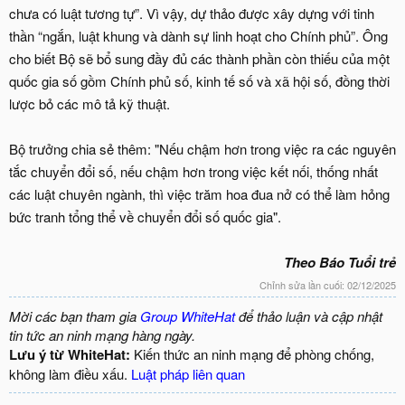
chưa có luật tương tự”. Vì vậy, dự thảo được xây dựng với tinh
thần “ngắn, luật khung và dành sự linh hoạt cho Chính phủ”. Ông
cho biết Bộ sẽ bổ sung đầy đủ các thành phần còn thiếu của một
quốc gia số gồm Chính phủ số, kinh tế số và xã hội số, đồng thời
lược bỏ các mô tả kỹ thuật.
Bộ trưởng chia sẻ thêm: "Nếu chậm hơn trong việc ra các nguyên
tắc chuyển đổi số, nếu chậm hơn trong việc kết nối, thống nhất
các luật chuyên ngành, thì việc trăm hoa đua nở có thể làm hỏng
bức tranh tổng thể về chuyển đổi số quốc gia".
Theo Báo Tuổi trẻ
Chỉnh sửa lần cuối:
02/12/2025
Mời các bạn tham gia
Group WhiteHat
để thảo luận và cập nhật
tin tức an ninh mạng hàng ngày.
Lưu ý từ WhiteHat:
Kiến thức an ninh mạng để phòng chống,
không làm điều xấu.
Luật pháp liên quan