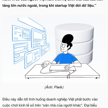
tảng lớn nước ngoài, trong khi startup Việt đói dữ liệu.”
(Ảnh: Piwik)
Điều này dẫn tới tình huống doanh nghiệp Việt phải bước vào
cuộc chơi kinh tế số trên “sân nhà của người khác". Đại biểu