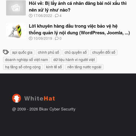
à
Hỏi về: Bị lấy ảnh cá nhân đăng bài nói xấu thì
đ
y
ầ
nên xử lý như nào?
b
u
N
17/06/2022
4
ắ
g
t
à
Lời khuyên hàng đầu trong việc bảo vệ hệ
đ
y
ầ
thống quản lý nội dung (WordPress, Joomla, ...)
b
u
N
10/09/2019
0
ắ
g
t
à
đ
T
api quốc gia
chính phủ số
chủ quyền số
chuyển đổi số
y
ầ
h
b
u
doanh nghiệp số việt nam
dữ liệu hành vi người việt
ắ
ẻ
hạ tầng số công cộng
kinh tế số
nền tảng nước ngoài
t
đ
ầ
u
@ 2009 -
2026
Bkav Cyber Security