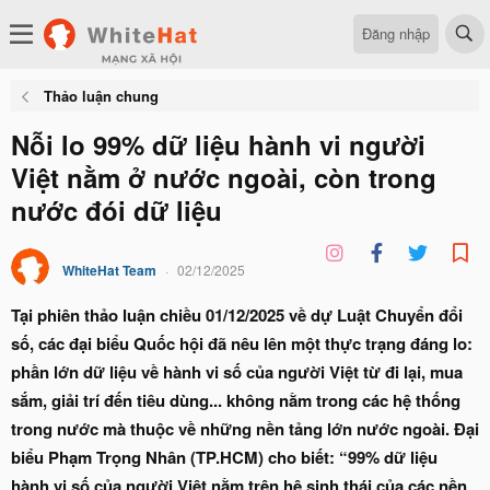
Đăng nhập
Thảo luận chung
Nỗi lo 99% dữ liệu hành vi người
Việt nằm ở nước ngoài, còn trong
nước đói dữ liệu
WhiteHat Team
02/12/2025
Tại phiên thảo luận chiều 01/12/2025 về dự Luật Chuyển đổi
số, các đại biểu Quốc hội đã nêu lên một thực trạng đáng lo:
phần lớn dữ liệu về hành vi số của người Việt từ đi lại, mua
sắm, giải trí đến tiêu dùng... không nằm trong các hệ thống
trong nước mà thuộc về những nền tảng lớn nước ngoài. Đại
biểu Phạm Trọng Nhân (TP.HCM) cho biết: “99% dữ liệu
hành vi số của người Việt nằm trên hệ sinh thái của các nền