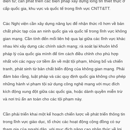
điện tử; cần phát triển các biện pháp xây dựng lòng tin thiết thực ở
cấp quốc gia, khu vực và quốc tế trong lĩnh vực CNTT&TT.
Các Nghị viện cần xây dựng năng lực để nhận thức rõ hơn về bản
chất phức tạp của an ninh quốc gia và quốc tế trong lĩnh vực không
gian mạng. Cần tính đến mối liên hệ qua lại giữa các lĩnh vực khác
nhau khi xây dựng các chính sách mạng; rà soát lại khuôn khổ
pháp lý của quốc gia mình để tìm cách điều chỉnh cho phù hợp
nhất với các nguy cơ tiềm ẩn về mặt tội phạm, khủng bố và chiến
tranh, phát sinh từ bản chất biến động của không gian mạng. Phải
đảm bảo rằng, luật pháp và các quy định quốc gia không cho phép
những hành vi phạm tội sử dụng công nghệ mạng với mục đích
kích động xung đột giữa các quốc gia, hoặc dành quyền miễn trừ
và nơi trú ẩn an toàn cho các tội phạm này.
Cần phải triển khai một kế hoạch chiến lược về phát triển thông tin
trong lĩnh vực giáo dục, tổ chức các hoạt động cộng đồng có sự
tham gia của người dân, với mục đích nâng cao nhận thức về lợi