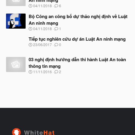
An ninh mạng
b
u
N
04/11/2018
6
ắ
g
t
à
Bộ Công an công bố dự thảo nghị định về Luật
đ
y
ầ
An ninh mạng
b
u
N
04/11/2018
1
ắ
g
t
à
Tiếp tục nghiên cứu dự án Luật An ninh mạng
đ
y
ầ
N
23/06/2017
0
b
u
g
ắ
à
t
03 nghị định hướng dẫn thi hành Luật An toàn
y
đ
b
thông tin mạng
ầ
ắ
N
u
11/11/2016
2
t
g
đ
à
ầ
y
u
b
ắ
t
đ
ầ
u