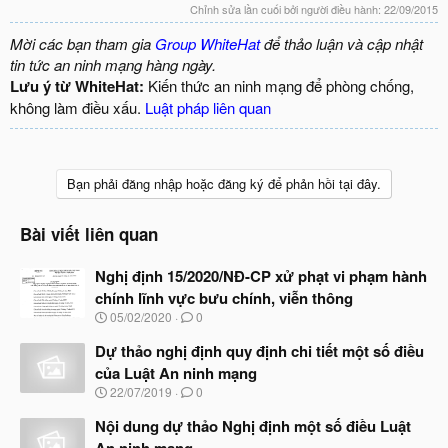
Chỉnh sửa lần cuối bởi người điều hành:
22/09/2015
Mời các bạn tham gia
Group WhiteHat
để thảo luận và cập nhật
tin tức an ninh mạng hàng ngày.
Lưu ý từ WhiteHat:
Kiến thức an ninh mạng để phòng chống,
không làm điều xấu.
Luật pháp liên quan
Bạn phải đăng nhập hoặc đăng ký để phản hồi tại đây.
Bài viết liên quan
Nghị định 15/2020/NĐ-CP xử phạt vi phạm hành
chính lĩnh vực bưu chính, viễn thông
N
05/02/2020
0
g
à
Dự thảo nghị định quy định chi tiết một số điều
y
của Luật An ninh mạng
b
N
22/07/2019
0
ắ
g
t
à
Nội dung dự thảo Nghị định một số điều Luật
đ
y
ầ