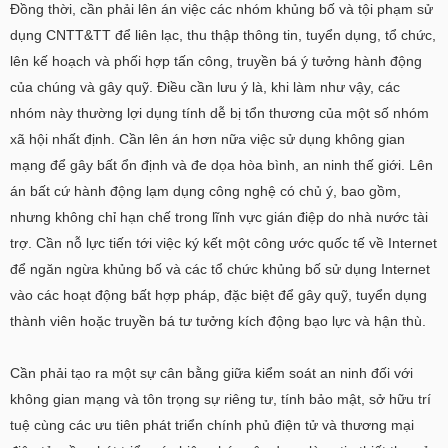
Đồng thời, cần phải lên án việc các nhóm khủng bố và tội phạm sử
dụng CNTT&TT để liên lạc, thu thập thông tin, tuyển dụng, tổ chức,
lên kế hoạch và phối hợp tấn công, truyền bá ý tưởng hành động
của chúng và gây quỹ. Điều cần lưu ý là, khi làm như vậy, các
nhóm này thường lợi dụng tính dễ bị tổn thương của một số nhóm
xã hội nhất định. Cần lên án hơn nữa việc sử dụng không gian
mạng để gây bất ổn định và đe dọa hòa bình, an ninh thế giới. Lên
án bất cứ hành động lạm dụng công nghệ có chủ ý, bao gồm,
nhưng không chỉ hạn chế trong lĩnh vực gián điệp do nhà nước tài
trợ. Cần nỗ lực tiến tới việc ký kết một công ước quốc tế về Internet
để ngăn ngừa khủng bố và các tổ chức khủng bố sử dụng Internet
vào các hoạt động bất hợp pháp, đặc biệt để gây quỹ, tuyển dụng
thành viên hoặc truyền bá tư tưởng kích động bạo lực và hận thù.
Cần phải tạo ra một sự cân bằng giữa kiểm soát an ninh đối với
không gian mạng và tôn trọng sự riêng tư, tính bảo mật, sở hữu trí
tuệ cùng các ưu tiên phát triển chính phủ điện tử và thương mại