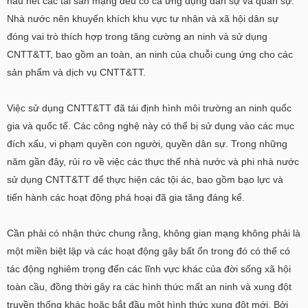
hầu hết các tài sản mạng đều có cả ứng dụng dân sự và quân sự.
Nhà nước nên khuyến khích khu vực tư nhân và xã hội dân sự
đóng vai trò thích hợp trong tăng cường an ninh và sử dụng
CNTT&TT, bao gồm an toàn, an ninh của chuỗi cung ứng cho các
sản phẩm và dịch vụ CNTT&TT.
Việc sử dụng CNTT&TT đã tái định hình môi trường an ninh quốc
gia và quốc tế. Các công nghệ này có thể bị sử dụng vào các mục
đích xấu, vi phạm quyền con người, quyền dân sự. Trong những
năm gần đây, rủi ro về việc các thực thể nhà nước và phi nhà nước
sử dụng CNTT&TT để thực hiện các tội ác, bao gồm bạo lực và
tiến hành các hoạt động phá hoại đã gia tăng đáng kể.
Cần phải có nhận thức chung rằng, không gian mạng không phải là
một miền biệt lập và các hoạt động gây bất ổn trong đó có thể có
tác động nghiêm trọng đến các lĩnh vực khác của đời sống xã hội
toàn cầu, đồng thời gây ra các hình thức mất an ninh và xung đột
truyền thống khác hoặc bắt đầu một hình thức xung đột mới. Bởi