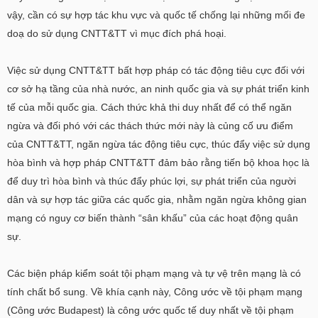
vậy, cần có sự hợp tác khu vực và quốc tế chống lại những mối đe
doạ do sử dụng CNTT&TT vì mục đích phá hoại.
Việc sử dụng CNTT&TT bất hợp pháp có tác động tiêu cực đối với
cơ sở hạ tầng của nhà nước, an ninh quốc gia và sự phát triển kinh
tế của mỗi quốc gia. Cách thức khả thi duy nhất để có thể ngăn
ngừa và đối phó với các thách thức mới này là củng cố ưu điểm
của CNTT&TT, ngăn ngừa tác động tiêu cực, thúc đẩy việc sử dụng
hòa bình và hợp pháp CNTT&TT đảm bảo rằng tiến bộ khoa học là
để duy trì hòa bình và thúc đẩy phúc lợi, sự phát triển của người
dân và sự hợp tác giữa các quốc gia, nhằm ngăn ngừa không gian
mạng có nguy cơ biến thành “sân khấu” của các hoạt động quân
sự.
Các biện pháp kiểm soát tội phạm mạng và tự vệ trên mạng là có
tính chất bổ sung. Về khía cạnh này, Công ước về tội phạm mạng
(Công ước Budapest) là công ước quốc tế duy nhất về tội phạm