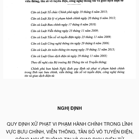
NGHỊ ĐỊNH
QUY ĐỊNH XỬ PHẠT VI PHẠM HÀNH CHÍNH TRONG LĨNH
VỰC BƯU CHÍNH, VIỄN THÔNG, TẦN SỐ VÔ TUYẾN ĐIỆN,