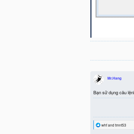
Mr.Hang
Bạn sử dụng câu lện
R
whf
and
tmnt53
e
a