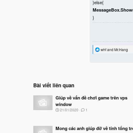
}else{
MessageBox.Show("
}
R
whf
and
Mr.Hang
e
a
c
t
i
o
n
Bài viết liên quan
s
:
Giúp về vấn đề chơi game trên vps
window
N
21/01/2020
1
g
à
y
Mong các anh giúp đỡ về tính tổng t
b