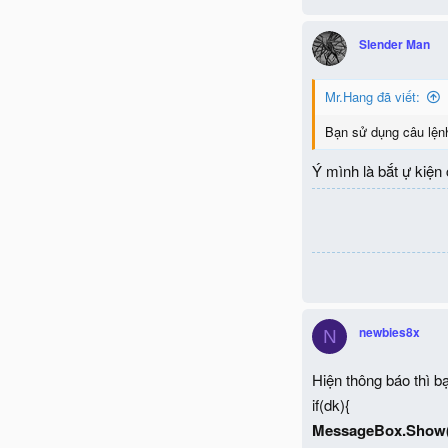
c
t
Slender Man
i
o
n
Mr.Hang đã viết:
s
:
Bạn sử dụng câu lện
Ý mình là bắt ự kiện 
newbies8x
N
Hiện thông báo thì bạn
if(dk){
MessageBox.Show("