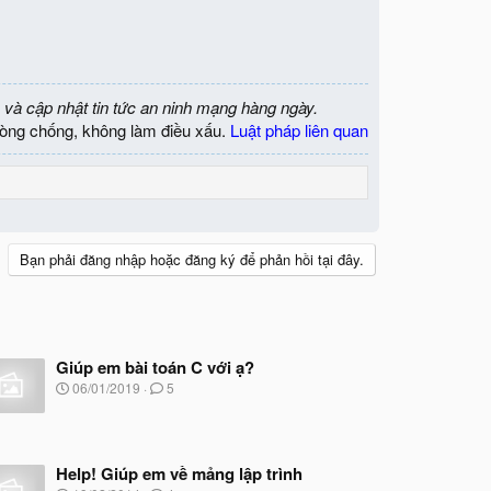
 và cập nhật tin tức an ninh mạng hàng ngày.
òng chống, không làm điều xấu.
Luật pháp liên quan
Bạn phải đăng nhập hoặc đăng ký để phản hồi tại đây.
Giúp em bài toán C với ạ?
N
06/01/2019
5
g
à
y
b
Help! Giúp em về mảng lập trình
ắ