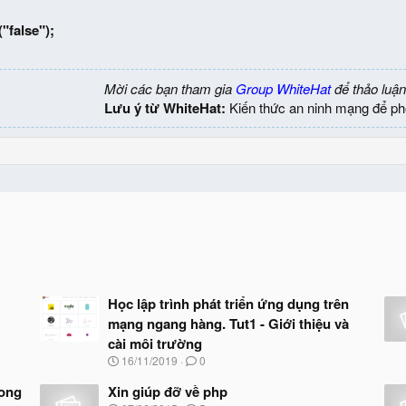
false");
Mời các bạn tham gia
Group WhiteHat
để thảo luận
Lưu ý từ WhiteHat:
Kiến thức an ninh mạng để ph
Học lập trình phát triển ứng dụng trên
mạng ngang hàng. Tut1 - Giới thiệu và
cài môi trường
N
16/11/2019
0
g
à
rong
Xin giúp đỡ về php
y