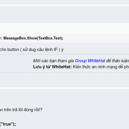
h:
MessageBox.Show(TextBox.Text);
cho button ( sử dug câu lệnh IF ) ý
Mời các bạn tham gia
Group WhiteHat
để thảo luận
Lưu ý từ WhiteHat:
Kiến thức an ninh mạng để ph
 trên trả lời đúng rồi!?
true");