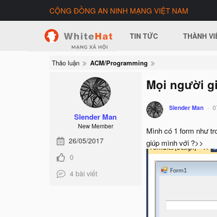
CỘNG ĐỒNG AN NINH MẠNG VIỆT NAM
TIN TỨC
THÀNH VI
Thảo luận
ACM/Programming
Mọi người gi
Slender Man
0
Slender Man
New Member
Mình có 1 form như tr
26/05/2017
giúp mình với ?>>
0
4 bài viết