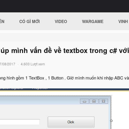
ÊN
CÓ GÌ MỚI
VIDEO
WARGAME
VINH
úp mình vấn đề về textbox trong c# vớ
7/08/2017
4.603 Lượt xem
ong hình gồm 1 TextBox , 1 Button . Giờ mình muốn khi nhập ABC vào 