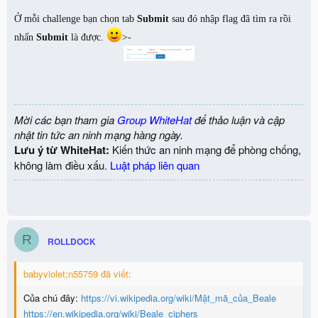
Ở mỗi challenge bạn chọn tab
Submit
sau đó nhập flag đã tìm ra rồi
nhấn
Submit
là được.
>-
Mời các bạn tham gia
Group WhiteHat
để thảo luận và cập
nhật tin tức an ninh mạng hàng ngày.
Lưu ý từ WhiteHat:
Kiến thức an ninh mạng để phòng chống,
không làm điều xấu.
Luật pháp liên quan
R
ROLLDOCK
babyviolet;n55759 đã viết:
Của chú đây:
https://vi.wikipedia.org/wiki/Mật_mã_của_Beale
https://en.wikipedia.org/wiki/Beale_ciphers