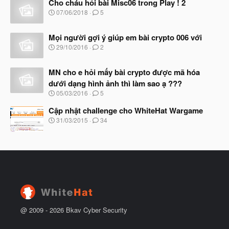
à
Cho cháu hỏi bài Misc06 trong Play ! 2
y
N
07/06/2018
5
b
g
ắ
à
t
Mọi người gợi ý giúp em bài crypto 006 với
y
đ
b
N
29/10/2016
2
ầ
ắ
g
u
t
à
đ
MN cho e hỏi mấy bài crypto được mã hóa
y
ầ
b
dưới dạng hình ảnh thì làm sao ạ ???
u
ắ
N
05/03/2016
5
t
g
đ
à
Cập nhật challenge cho WhiteHat Wargame
ầ
y
N
u
31/03/2015
34
b
g
ắ
à
t
y
đ
b
ầ
ắ
u
t
đ
ầ
u
@ 2009 -
2026
Bkav Cyber Security