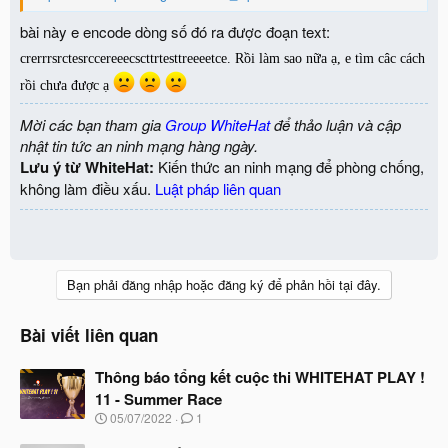
bài này e encode dòng số đó ra được đoạn text:
crerrrsrctesrccereeecscttrtesttreeeetce. Rồi làm sao nữa ạ, e tìm câc cách
rồi chưa được ạ
Mời các bạn tham gia
Group WhiteHat
để thảo luận và cập
nhật tin tức an ninh mạng hàng ngày.
Lưu ý từ WhiteHat:
Kiến thức an ninh mạng để phòng chống,
không làm điều xấu.
Luật pháp liên quan
Bạn phải đăng nhập hoặc đăng ký để phản hồi tại đây.
Bài viết liên quan
Thông báo tổng kết cuộc thi WHITEHAT PLAY !
11 - Summer Race
N
05/07/2022
1
g