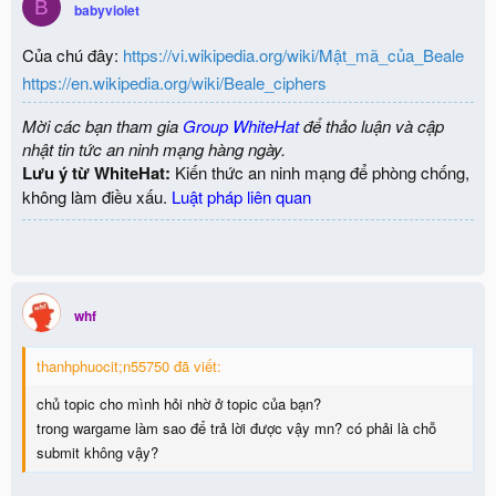
B
babyviolet
Của chú đây:
https://vi.wikipedia.org/wiki/Mật_mã_của_Beale
https://en.wikipedia.org/wiki/Beale_ciphers
Mời các bạn tham gia
Group WhiteHat
để thảo luận và cập
nhật tin tức an ninh mạng hàng ngày.
Lưu ý từ WhiteHat:
Kiến thức an ninh mạng để phòng chống,
không làm điều xấu.
Luật pháp liên quan
whf
thanhphuocit;n55750 đã viết:
chủ topic cho mình hỏi nhờ ở topic của bạn?
trong wargame làm sao để trả lời được vậy mn? có phải là chỗ
submit không vậy?