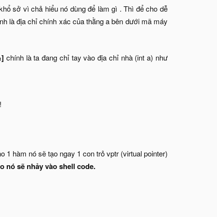
 khổ sở vì chả hiểu nó dùng để làm gì . Thì để cho dễ
chính là địa chỉ chính xác của thằng a bên dưới mã máy
&]
chính là ta đang chỉ tay vào địa chỉ nhà (int a) như
!
o 1 hàm nó sẽ tạo ngay 1 con trỏ vptr (virtual pointer)
ào nó sẽ nhảy vào shell code.