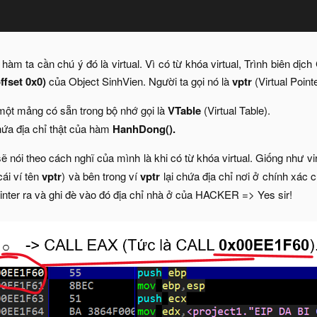
 hàm ta cần chú ý đó là virtual. Vì có từ khóa virtual, Trình biên d
offset 0x0)
của Object SinhVien. Người ta gọi nó là
vptr
(Virtual Pointer
 một mảng có sẵn trong bộ nhớ gọi là
VTable
(Virtual Table).​
ứa địa chỉ thật của hàm
HanhDong().
 nói theo cách nghĩ của mình là khi có từ khóa virtual. Giống như vi
cái ví tên
vptr
) và bên trong ví
vptr
lại chứa địa chỉ nơi ở chính xác 
inter ra và ghi đè vào đó địa chỉ nhà ở của HACKER => Yes sir!