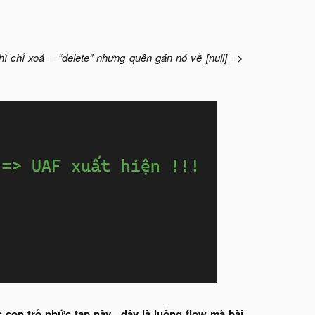
ì chỉ xoá = “delete” nhưng quên gán nó về [null] =>
con trỏ phức tạp này , đây là luồng flow mà bài