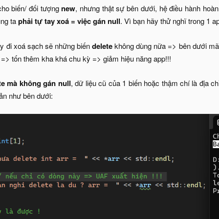
cho biến/ đối tượng
new
, nhưng thật sự bên dưới, hệ điều hành hoàn
úng ta
phải tự tay xoá = việc gán null
. Vì bạn hãy thử nghĩ trong 1 
ay đi xoá sạch sẽ những biến
delete
không dùng nữa => bên dưới mã m
l => tốn thêm kha khá chu kỳ => giảm hiệu năng app!!!
te mà không gán null
, dữ liệu cũ của 1 biến hoặc thậm chí là địa c
iản như bên dưới: