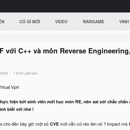
ÊN
CÓ GÌ MỚI
VIDEO
WARGAME
VINH
AF với C++ và môn Reverse Engineering
/2026
1.679 Lượt xem
rtual Vprt
thực hiện bởi sinh viên mới học môn RE, nên sai xót chắc chắn có
ình biết với nhé !
sao cho đến bây giờ một số
CVE
mới vẫn cứ réo tên nó ? Impact mà