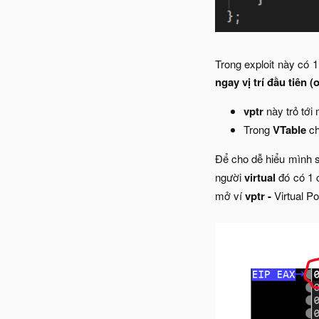
Trong exploit này có 1
ngay vị trí đầu tiên (
vptr
này trỏ tới
Trong
VTable
ch
Để cho dễ hiểu mình sẽ
người
virtual
đó có 1 
mở ví
vptr -
Virtual Po