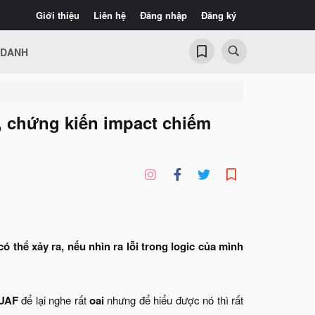
Giới thiệu
Liên hệ
Đăng nhập
Đăng ký
 DANH
, chứng kiến impact chiếm
 thể xảy ra, nếu nhìn ra lỗi trong logic của mình
UAF
để lại nghe rất
oai
nhưng để hiểu được nó thì rất