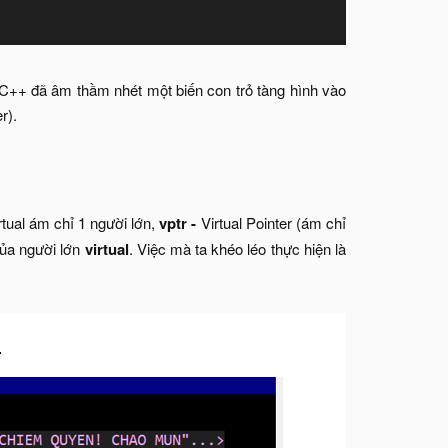
ịch C++ đã âm thầm nhét một biến con trỏ tàng hình vào
).​
rtual ám chỉ 1 người lớn,
vptr -
Virtual Pointer (ám chỉ
của người lớn
virtual
. Việc mà ta khéo léo thực hiện là