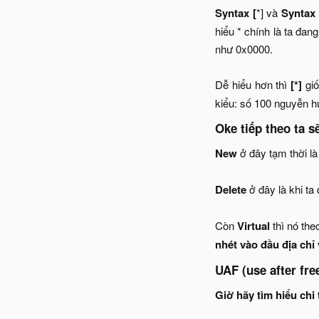
Syntax [
*] và
Syntax 
hiểu * chính là ta đan
như 0x0000.
Dễ hiểu hơn thì
[*]
giố
kiểu: số 100 nguyễn hu
Oke tiếp theo ta s
New
ở đây tạm thời l
Delete
ở đây là khi t
Còn
Virtual
thì nó the
nhét vào đầu địa chỉ 
UAF (use after fr
Giờ hãy tìm hiểu chi t