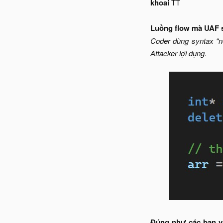
khoai
TT
Luồng flow mà UAF s
Coder dùng syntax “ne
Attacker lợi dụng.
Đúng như các bạn vừ