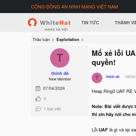
CỘNG ĐỒNG AN NINH MẠNG VIỆT NAM
TIN TỨC
THÀNH VI
Thảo luận
Exploitation
Mổ xẻ lỗi U
T
quyền!
thính dê
thính dê
08/04
T
New Member
07/04/2026
Heap Ring3 UAF RE Vi
0
Note: Bài viết được 
1 bài viết
thì xin hãy nói cho m
Lỗi
UAF
là gì và tại 