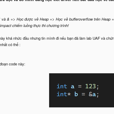
 và & => Học được về Heap => Học về bufferoverflow trên Heap =>
impact chiếm luồng thực thi chương trình!
i này khá nhức đầu nhưng tin mình đi nếu bạn đã làm lab UAF và chứng
 nhất có thể :
 đoạn code này: