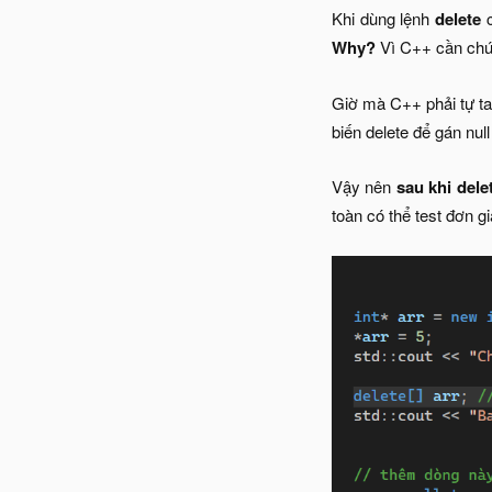
Khi dùng lệnh
delete
Why?
Vì C++ cần ch
Giờ mà C++ phải tự t
biến delete để gán nul
Vậy nên
sau khi dele
toàn có thể test đơn g