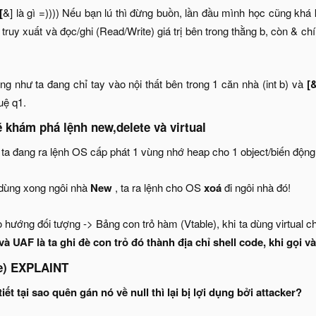
[
&] là gì =)))) Nếu bạn lú thì đừng buồn, lần đầu mình học cũng khá
g truy xuất và đọc/ghi (Read/Write) giá trị bên trong thằng b, còn & 
ng như ta đang chỉ tay vào nội thất bên trong 1 căn nhà (int b) và
[
ệ q1.​
ẽ khám phá lệnh new,delete và virtual
à ta đang ra lệnh OS cấp phát 1 vùng nhớ heap cho 1 object/biến động
a dùng xong ngôi nhà
New
, ta ra lệnh cho OS
xoá
đi ngôi nhà đó!
o hướng đối tượng -> Bảng con trỏ hàm (Vtable), khi ta dùng virtual ch
và UAF là ta ghi đè con trỏ đó thành địa chỉ shell code, khi gọi v
ee) EXPLAINT
iết tại sao quên gán nó về null thì lại bị lợi dụng bởi attacker?