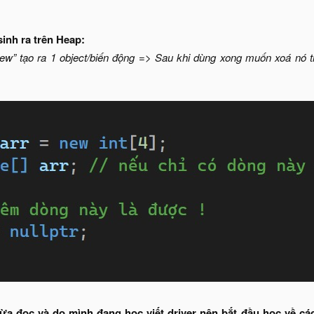
inh ra trên Heap:
w” tạo ra 1 object/biến động => Sau khi dùng xong muốn xoá nó th
a đọc và do mình đang học viết driver nên bắt đầu học về các 