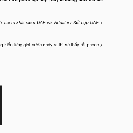
 Lòi ra khái niệm UAF và Virtual => Kết hợp UAF +
 kiến từng giọt nước chảy ra thì sẽ thấy rất pheee >