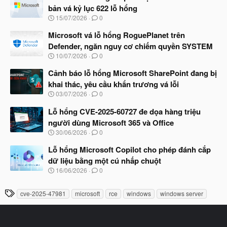
y
bản vá kỷ lục 622 lỗ hổng
b
N
15/07/2026
0
ắ
g
t
à
Microsoft vá lỗ hổng RoguePlanet trên
đ
y
ầ
Defender, ngăn nguy cơ chiếm quyền SYSTEM
b
u
N
10/07/2026
0
ắ
g
t
à
Cảnh báo lỗ hổng Microsoft SharePoint đang bị
đ
y
ầ
khai thác, yêu cầu khẩn trương vá lỗi
b
u
N
03/07/2026
0
ắ
g
t
à
Lỗ hổng CVE-2025-60727 đe dọa hàng triệu
đ
y
ầ
người dùng Microsoft 365 và Office
b
u
N
30/06/2026
0
ắ
g
t
à
Lỗ hổng Microsoft Copilot cho phép đánh cắp
đ
y
ầ
dữ liệu bằng một cú nhấp chuột
b
u
N
16/06/2026
0
ắ
g
t
à
đ
T
cve-2025-47981
microsoft
rce
windows
windows server
y
ầ
h
b
u
ắ
ẻ
t
đ