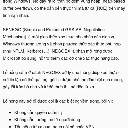
trong Windows. Nó gây ra lỗi tràn bộ đệm vùng heap (heap-based
buffer overflow), có thể dẫn đến thực thi mã từ xa (RCE) trên máy
tính nạn nhân.
SPNEGO (Simple and Protected GSS-API Negotiation
Mechanism) là một giao thức xác thực cho phép các dịch vụ
Windows thương lượng và chọn phương thức xác thực phù hợp
(như NTLM, Kerberos…). NEGOEX là phần mở rộng được
Microsoft bổ sung, hỗ trợ thêm các cơ chế xác thực nâng cao.
Lỗ hổng nằm ở cách NEGOEX xử lý các thông điệp xác thực -
nơi tin tặc có thể gửi một gói tin được chế tạo đặc biệt qua mạng,
gây lỗi tràn bộ nhớ và từ đó thực thi mã độc từ xa.
Lỗ hổng này sở dĩ được coi là đặc biệt nghiêm trọng, bởi vì:
Không cần quyền quản trị
Không cần tương tác từ người dùng
Tấn công từ xa qua mạng nội bộ hoặc VPN