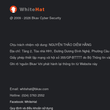
ầ
u
@ 2009 -
2026
Bkav Cyber Security
Chịu trách nhiệm nội dung: NGUYỄN THẢO DIỄM HẰNG
Địa chỉ: Tầng 2, Tòa nhà HH1, Đường Dương Đình Nghệ, Phường Cầu 
Giấy phép thiết lập mạng xã hội số 355/GP-BTTTT do Bộ Thông tin và
Ghi rõ 'nguồn Bkav' khi phát hành lại thông tin từ Website này
Email:
whitehat@bkav.com
Hotline: (024) 3763 2552
Facebook: WhiteHat
Quy định và điều khoản sử dụng