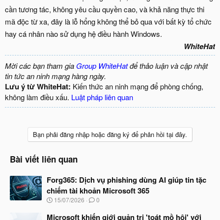
cần tương tác, không yêu cầu quyền cao, và khả năng thực thi
mã độc từ xa, đây là lỗ hổng không thể bỏ qua với bất kỳ tổ chức
hay cá nhân nào sử dụng hệ điều hành Windows.
WhiteHat
Mời các bạn tham gia
Group WhiteHat
để thảo luận và cập nhật
tin tức an ninh mạng hàng ngày.
Lưu ý từ WhiteHat:
Kiến thức an ninh mạng để phòng chống,
không làm điều xấu.
Luật pháp liên quan
Bạn phải đăng nhập hoặc đăng ký để phản hồi tại đây.
Bài viết liên quan
Forg365: Dịch vụ phishing dùng AI giúp tin tặc
chiếm tài khoản Microsoft 365
N
15/07/2026
0
g
à
Microsoft khiến giới quản trị 'toát mồ hôi' với