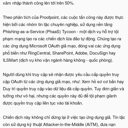
xâm nhập thành công lên tới trên 50%.
Theo phân tích của Proofpoint, các cuộc tấn công này được thực
hiện bởi các nhóm tin tặc chuyên nghiệp, sử dụng nền tảng
Phishing-as-a-Service (PhaaS) Tycoon - một dịch vụ hỗ trợ tội
phạm mạng tạo ra các chiến dịch lừa đảo tự động. Chúng tạo ra
các ứng dụng Microsoft OAuth giả mạo, đóng vai các ứng dụng
phổ biến như RingCentral, SharePoint, Adobe, DocuSign hay
ILSMart (dịch vụ kho vận ngành hàng không - quốc phòng).
Người dùng khi truy cập sẽ nhận được yêu cầu cấp quyền truy
cập OAuth từ các ứng dụng giả mạo, như: Xem hồ sơ cơ bản hay
Duy trì quyền truy cập vào dữ liệu đã cấp quyền. Tuy đơn giản và
tưởng như vô hại, nhưng các quyền này đủ để tội phạm giành
được quyền truy cập liên tục vào tài khoản.
Chiến dịch này không chỉ dừng lại ở việc tạo ứng dụng giả. Tin tặc
còn sử dụng kỹ thuật Attacker-in-the-Middle (AiTM), đưa nạn