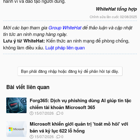
hành vi và đào tạo người dùng.
WhiteHat tổng hợp
Chỉnh sửa lần cuối:
02/08/2025
Mời các bạn tham gia
Group WhiteHat
để thảo luận và cập nhật
tin tức an ninh mạng hàng ngày.
Lưu ý từ WhiteHat:
Kiến thức an ninh mạng để phòng chống,
không làm điều xấu.
Luật pháp liên quan
Bạn phải đăng nhập hoặc đăng ký để phản hồi tại đây.
Bài viết liên quan
Forg365: Dịch vụ phishing dùng AI giúp tin tặc
chiếm tài khoản Microsoft 365
N
15/07/2026
0
g
à
Microsoft khiến giới quản trị 'toát mồ hôi' với
y
bản vá kỷ lục 622 lỗ hổng
b
N
15/07/2026
0
ắ