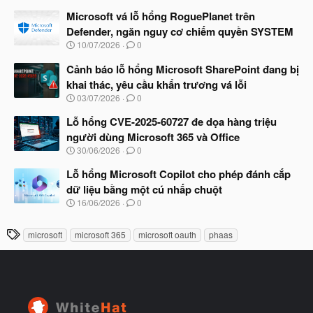
g
t
à
Microsoft vá lỗ hổng RoguePlanet trên
đ
y
ầ
Defender, ngăn nguy cơ chiếm quyền SYSTEM
b
u
N
10/07/2026
0
ắ
g
t
à
Cảnh báo lỗ hổng Microsoft SharePoint đang bị
đ
y
ầ
khai thác, yêu cầu khẩn trương vá lỗi
b
u
N
03/07/2026
0
ắ
g
t
à
Lỗ hổng CVE-2025-60727 đe dọa hàng triệu
đ
y
ầ
người dùng Microsoft 365 và Office
b
u
N
30/06/2026
0
ắ
g
t
à
Lỗ hổng Microsoft Copilot cho phép đánh cắp
đ
y
ầ
dữ liệu bằng một cú nhấp chuột
b
u
N
16/06/2026
0
ắ
g
t
à
đ
T
microsoft
microsoft 365
microsoft oauth
phaas
y
ầ
h
b
u
ắ
ẻ
t
đ
ầ
u