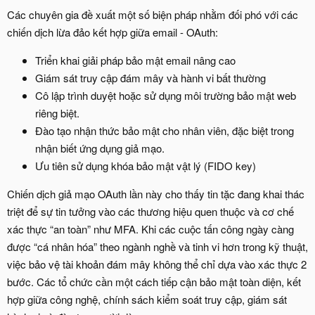
Các chuyên gia đề xuất một số biện pháp nhằm đối phó với các
chiến dịch lừa đảo kết hợp giữa email - OAuth:
Triển khai giải pháp bảo mật email nâng cao
Giám sát truy cập đám mây và hành vi bất thường
Cô lập trình duyệt hoặc sử dụng môi trường bảo mật web
riêng biệt.
Đào tạo nhận thức bảo mật cho nhân viên, đặc biệt trong
nhận biết ứng dụng giả mạo.
Ưu tiên sử dụng khóa bảo mật vật lý (FIDO key)
Chiến dịch giả mạo OAuth lần này cho thấy tin tặc đang khai thác
triệt để sự tin tưởng vào các thương hiệu quen thuộc và cơ chế
xác thực “an toàn” như MFA. Khi các cuộc tấn công ngày càng
được “cá nhân hóa” theo ngành nghề và tinh vi hơn trong kỹ thuật,
việc bảo vệ tài khoản đám mây không thể chỉ dựa vào xác thực 2
bước. Các tổ chức cần một cách tiếp cận bảo mật toàn diện, kết
hợp giữa công nghệ, chính sách kiểm soát truy cập, giám sát