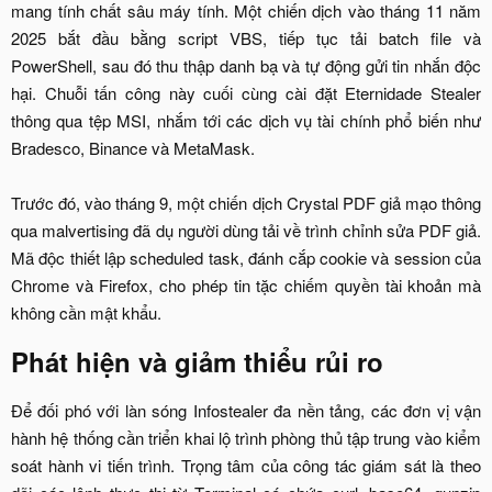
mang tính chất sâu máy tính. Một chiến dịch vào tháng 11 năm
2025 bắt đầu bằng script VBS, tiếp tục tải batch file và
PowerShell, sau đó thu thập danh bạ và tự động gửi tin nhắn độc
hại. Chuỗi tấn công này cuối cùng cài đặt Eternidade Stealer
thông qua tệp MSI, nhắm tới các dịch vụ tài chính phổ biến như
Bradesco, Binance và MetaMask.
Trước đó, vào tháng 9, một chiến dịch Crystal PDF giả mạo thông
qua malvertising đã dụ người dùng tải về trình chỉnh sửa PDF giả.
Mã độc thiết lập scheduled task, đánh cắp cookie và session của
Chrome và Firefox, cho phép tin tặc chiếm quyền tài khoản mà
không cần mật khẩu.​
Phát hiện và giảm thiểu rủi ro​
Để đối phó với làn sóng Infostealer đa nền tảng, các đơn vị vận
hành hệ thống cần triển khai lộ trình phòng thủ tập trung vào kiểm
soát hành vi tiến trình. Trọng tâm của công tác giám sát là theo