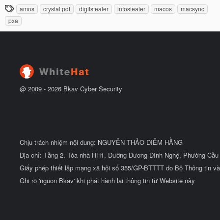
à
đ
T
amos
crystal pdf
digitstealer
infostealer
macos
macsync
y
ầ
h
b
u
pxa
ắ
ẻ
t
đ
ầ
u
@ 2009 -
2026
Bkav Cyber Security
Chịu trách nhiệm nội dung: NGUYỄN THẢO DIỄM HẰNG
Địa chỉ: Tầng 2, Tòa nhà HH1, Đường Dương Đình Nghệ, Phường Cầu 
Giấy phép thiết lập mạng xã hội số 355/GP-BTTTT do Bộ Thông tin và
Ghi rõ 'nguồn Bkav' khi phát hành lại thông tin từ Website này