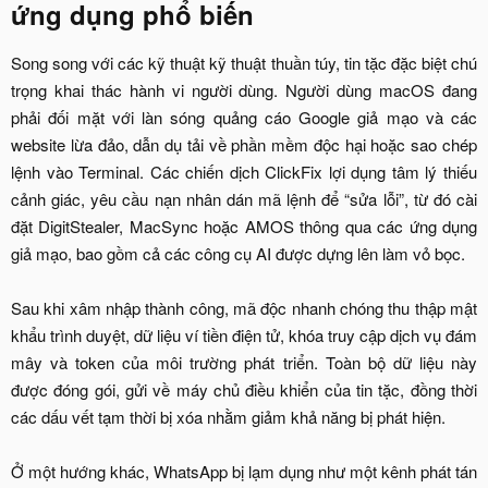
ứng dụng phổ biến​
Song song với các kỹ thuật kỹ thuật thuần túy, tin tặc đặc biệt chú
trọng khai thác hành vi người dùng. Người dùng macOS đang
phải đối mặt với làn sóng quảng cáo Google giả mạo và các
website lừa đảo, dẫn dụ tải về phần mềm độc hại hoặc sao chép
lệnh vào Terminal. Các chiến dịch ClickFix lợi dụng tâm lý thiếu
cảnh giác, yêu cầu nạn nhân dán mã lệnh để “sửa lỗi”, từ đó cài
đặt DigitStealer, MacSync hoặc AMOS thông qua các ứng dụng
giả mạo, bao gồm cả các công cụ AI được dựng lên làm vỏ bọc.
Sau khi xâm nhập thành công, mã độc nhanh chóng thu thập mật
khẩu trình duyệt, dữ liệu ví tiền điện tử, khóa truy cập dịch vụ đám
mây và token của môi trường phát triển. Toàn bộ dữ liệu này
được đóng gói, gửi về máy chủ điều khiển của tin tặc, đồng thời
các dấu vết tạm thời bị xóa nhằm giảm khả năng bị phát hiện.
Ở một hướng khác, WhatsApp bị lạm dụng như một kênh phát tán