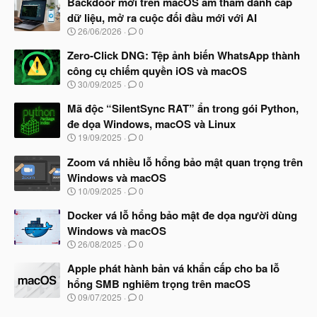
Backdoor mới trên macOS âm thầm đánh cắp
dữ liệu, mở ra cuộc đối đầu mới với AI
N
26/06/2026
0
g
à
Zero‑Click DNG: Tệp ảnh biến WhatsApp thành
y
công cụ chiếm quyền iOS và macOS
b
N
30/09/2025
0
ắ
g
t
à
Mã độc “SilentSync RAT” ẩn trong gói Python,
đ
y
ầ
đe dọa Windows, macOS và Linux
b
u
N
19/09/2025
0
ắ
g
t
à
Zoom vá nhiều lỗ hổng bảo mật quan trọng trên
đ
y
ầ
Windows và macOS
b
u
N
10/09/2025
0
ắ
g
t
à
Docker vá lỗ hổng bảo mật đe dọa người dùng
đ
y
ầ
Windows và macOS
b
u
N
26/08/2025
0
ắ
g
t
à
Apple phát hành bản vá khẩn cấp cho ba lỗ
đ
y
ầ
hổng SMB nghiêm trọng trên macOS
b
u
N
09/07/2025
0
ắ
g
t