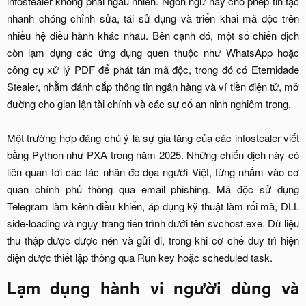
infostealer không phải ngẫu nhiên. Ngôn ngữ này cho phép tin tặc
nhanh chóng chỉnh sửa, tái sử dụng và triển khai mã độc trên
nhiều hệ điều hành khác nhau. Bên cạnh đó, một số chiến dịch
còn lạm dụng các ứng dụng quen thuộc như WhatsApp hoặc
công cụ xử lý PDF để phát tán mã độc, trong đó có Eternidade
Stealer, nhằm đánh cắp thông tin ngân hàng và ví tiền điện tử, mở
đường cho gian lận tài chính và các sự cố an ninh nghiêm trọng.
Một trường hợp đáng chú ý là sự gia tăng của các infostealer viết
bằng Python như PXA trong năm 2025. Những chiến dịch này có
liên quan tới các tác nhân đe dọa người Việt, từng nhắm vào cơ
quan chính phủ thông qua email phishing. Mã độc sử dụng
Telegram làm kênh điều khiển, áp dụng kỹ thuật làm rối mã, DLL
side-loading và ngụy trang tiến trình dưới tên svchost.exe. Dữ liệu
thu thập được được nén và gửi đi, trong khi cơ chế duy trì hiện
diện được thiết lập thông qua Run key hoặc scheduled task.​
Lạm dụng hành vi người dùng và