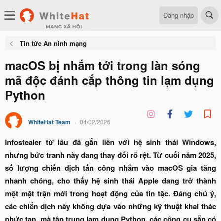
Đăng nhập
Tin tức An ninh mạng
macOS bị nhắm tới trong làn sóng
mã độc đánh cắp thông tin lạm dụng
Python
WhiteHat Team
04/02/2026
Infostealer từ lâu đã gắn liền với hệ sinh thái Windows,
nhưng bức tranh này đang thay đổi rõ rệt. Từ cuối năm 2025,
số lượng chiến dịch tấn công nhắm vào macOS gia tăng
nhanh chóng, cho thấy hệ sinh thái Apple đang trở thành
một mặt trận mới trong hoạt động của tin tặc. Đáng chú ý,
các chiến dịch này không dựa vào những kỹ thuật khai thác
phức tạp, mà tập trung lạm dụng Python, các công cụ sẵn có