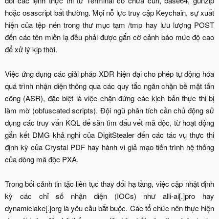
dõi các lệnh thực thi từ Terminal có chứa curl, base64, gunzip
hoặc osascript bất thường. Mọi nỗ lực truy cập Keychain, sự xuất
hiện của tệp nén trong thư mục tạm /tmp hay lưu lượng POST
đến các tên miền lạ đều phải được gắn cờ cảnh báo mức độ cao
để xử lý kịp thời.
Việc ứng dụng các giải pháp XDR hiện đại cho phép tự động hóa
quá trình nhận diện thông qua các quy tắc ngăn chặn bề mặt tấn
công (ASR), đặc biệt là việc chặn đứng các kịch bản thực thi bị
làm mờ (obfuscated scripts). Đội ngũ phân tích cần chủ động sử
dụng các truy vấn KQL để săn tìm dấu vết mã độc, từ hoạt động
gắn kết DMG khả nghi của DigitStealer đến các tác vụ thực thi
định kỳ của Crystal PDF hay hành vi giả mạo tiến trình hệ thống
của dòng mã độc PXA.
Trong bối cảnh tin tặc liên tục thay đổi hạ tầng, việc cập nhật định
kỳ các chỉ số nhận diện (IOCs) như alli-ai[.]pro hay
dynamiclake[.]org là yêu cầu bắt buộc. Các tổ chức nên thực hiện