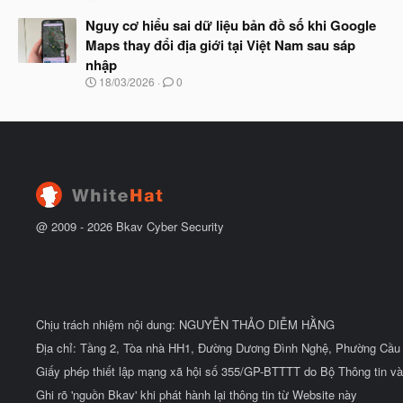
g
t
à
Nguy cơ hiểu sai dữ liệu bản đồ số khi Google
đ
y
ầ
Maps thay đổi địa giới tại Việt Nam sau sáp
b
u
nhập
ắ
t
N
18/03/2026
0
đ
g
ầ
à
u
y
b
ắ
t
đ
ầ
u
@ 2009 -
2026
Bkav Cyber Security
Chịu trách nhiệm nội dung: NGUYỄN THẢO DIỄM HẰNG
Địa chỉ: Tầng 2, Tòa nhà HH1, Đường Dương Đình Nghệ, Phường Cầu 
Giấy phép thiết lập mạng xã hội số 355/GP-BTTTT do Bộ Thông tin và
Ghi rõ 'nguồn Bkav' khi phát hành lại thông tin từ Website này