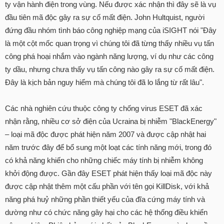
ty vận hành điện trong vùng. Nếu được xác nhận thì đây sẽ là vụ
đầu tiên mã độc gây ra sự cố mất điện. John Hultquist, người
đứng đầu nhóm tình báo công nghiệp mạng của iSIGHT nói "Đây
là một cột mốc quan trọng vì chúng tôi đã từng thấy nhiều vụ tấn
công phá hoại nhắm vào ngành năng lượng, ví dụ như các công
ty dầu, nhưng chưa thấy vụ tấn công nào gây ra sự cố mất điện.
Đây là kịch bản nguy hiểm mà chúng tôi đã lo lắng từ rất lâu".
Các nhà nghiên cứu thuộc công ty chống virus ESET đã xác
nhận rằng, nhiều cơ sở điện của Ucraina bị nhiễm "BlackEnergy"
– loại mã độc được phát hiện năm 2007 và được cập nhật hai
năm trước đây để bổ sung một loạt các tính năng mới, trong đó
có khả năng khiến cho những chiếc máy tính bị nhiễm không
khởi động được. Gần đây ESET phát hiện thấy loại mã độc này
được cập nhật thêm một cấu phần với tên gọi KillDisk, với khả
năng phá huỷ những phần thiết yếu của đĩa cứng máy tính và
dường như có chức năng gây hại cho các hệ thống điều khiển