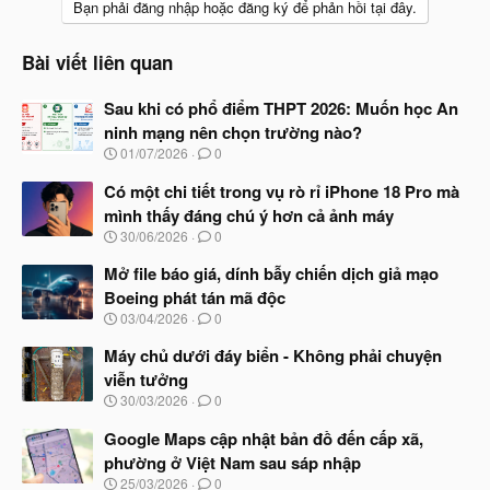
Bạn phải đăng nhập hoặc đăng ký để phản hồi tại đây.
Bài viết liên quan
Sau khi có phổ điểm THPT 2026: Muốn học An
ninh mạng nên chọn trường nào?
N
01/07/2026
0
g
à
Có một chi tiết trong vụ rò rỉ iPhone 18 Pro mà
y
mình thấy đáng chú ý hơn cả ảnh máy
b
N
30/06/2026
0
ắ
g
t
à
Mở file báo giá, dính bẫy chiến dịch giả mạo
đ
y
ầ
Boeing phát tán mã độc
b
u
N
03/04/2026
0
ắ
g
t
à
Máy chủ dưới đáy biển - Không phải chuyện
đ
y
ầ
viễn tưởng
b
u
N
30/03/2026
0
ắ
g
t
à
Google Maps cập nhật bản đồ đến cấp xã,
đ
y
ầ
phường ở Việt Nam sau sáp nhập
b
u
N
25/03/2026
0
ắ