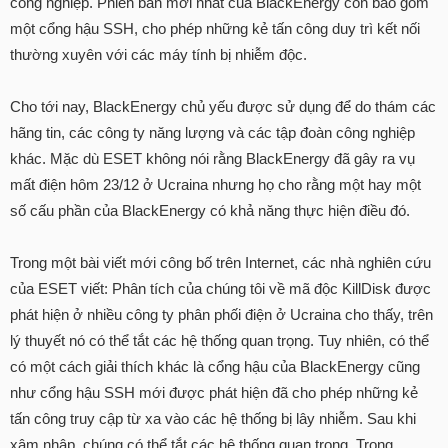
công nghiệp. Phiên bản mới nhất của BlackEnergy còn bao gồm
một cổng hậu SSH, cho phép những kẻ tấn công duy trì kết nối
thường xuyên với các máy tính bị nhiễm độc.
Cho tới nay, BlackEnergy chủ yếu được sử dụng để do thám các
hãng tin, các công ty năng lượng và các tập đoàn công nghiệp
khác. Mặc dù ESET không nói rằng BlackEnergy đã gây ra vụ
mất điện hôm 23/12 ở Ucraina nhưng họ cho rằng một hay một
số cấu phần của BlackEnergy có khả năng thực hiện điều đó.
Trong một bài viết mới công bố trên Internet, các nhà nghiên cứu
của ESET viết: Phân tích của chúng tôi về mã độc KillDisk được
phát hiện ở nhiều công ty phân phối điện ở Ucraina cho thấy, trên
lý thuyết nó có thể tắt các hệ thống quan trọng. Tuy nhiên, có thể
có một cách giải thích khác là cổng hậu của BlackEnergy cũng
như cổng hậu SSH mới được phát hiện đã cho phép những kẻ
tấn công truy cập từ xa vào các hệ thống bị lây nhiễm. Sau khi
xâm nhập, chúng có thể tắt các hệ thống quan trọng. Trong