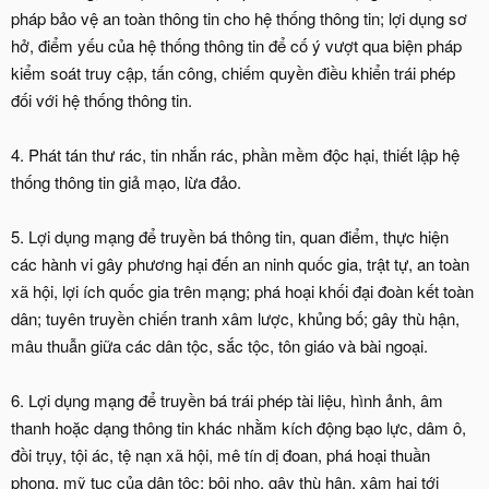
pháp bảo vệ an toàn thông tin cho hệ thống thông tin; lợi dụng sơ
hở, điểm yếu của hệ thống thông tin để cố ý vượt qua biện pháp
kiểm soát truy cập, tấn công, chiếm quyền điều khiển trái phép
đối với hệ thống thông tin.
4. Phát tán thư rác, tin nhắn rác, phần mềm độc hại, thiết lập hệ
thống thông tin giả mạo, lừa đảo.
5. Lợi dụng mạng để truyền bá thông tin, quan điểm, thực hiện
các hành vi gây phương hại đến an ninh quốc gia, trật tự, an toàn
xã hội, lợi ích quốc gia trên mạng; phá hoại khối đại đoàn kết toàn
dân; tuyên truyền chiến tranh xâm lược, khủng bố; gây thù hận,
mâu thuẫn giữa các dân tộc, sắc tộc, tôn giáo và bài ngoại.
6. Lợi dụng mạng để truyền bá trái phép tài liệu, hình ảnh, âm
thanh hoặc dạng thông tin khác nhằm kích động bạo lực, dâm ô,
đồi trụy, tội ác, tệ nạn xã hội, mê tín dị đoan, phá hoại thuần
phong, mỹ tục của dân tộc; bôi nhọ, gây thù hận, xâm hại tới