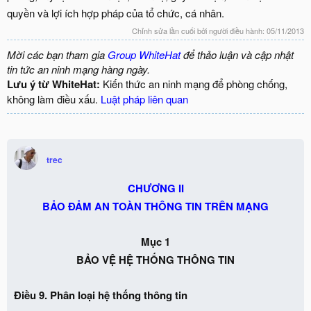
quyền và lợi ích hợp pháp của tổ chức, cá nhân.
Chỉnh sửa lần cuối bởi người điều hành:
05/11/2013
Mời các bạn tham gia
Group WhiteHat
để thảo luận và cập nhật
tin tức an ninh mạng hàng ngày.
Lưu ý từ WhiteHat:
Kiến thức an ninh mạng để phòng chống,
không làm điều xấu.
Luật pháp liên quan
trec
CHƯƠNG II
BẢO ĐẢM AN TOÀN THÔNG TIN TRÊN MẠNG
Mục 1
BẢO VỆ HỆ THỐNG THÔNG TIN
Điều 9. Phân loại hệ thống thông tin