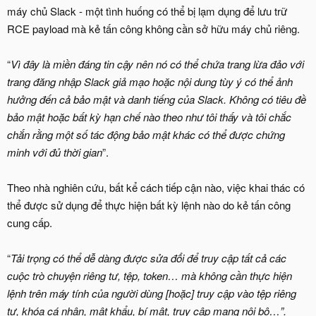
máy chủ Slack - một tình huống có thể bị lạm dụng để lưu trữ
RCE payload mà kẻ tấn công không cần sở hữu máy chủ riêng.
“
Vì đây là miền đáng tin cậy nên nó có thể chứa trang lừa đảo với
trang đăng nhập Slack giả mạo hoặc nội dung tùy ý có thể ảnh
hưởng đến cả bảo mật và danh tiếng của Slack. Không có tiêu đề
bảo mật hoặc bất kỳ hạn chế nào theo như tôi thấy và tôi chắc
chắn rằng một số tác động bảo mật khác có thể được chứng
minh với đủ thời gian
”.
Theo nhà nghiên cứu, bất kể cách tiếp cận nào, việc khai thác có
thể được sử dụng để thực hiện bất kỳ lệnh nào do kẻ tấn công
cung cấp.
“
Tải trọng có thể dễ dàng được sửa đổi để truy cập tất cả các
cuộc trò chuyện riêng tư, tệp, token… mà không cần thực hiện
lệnh trên máy tính của người dùng [hoặc] truy cập vào tệp riêng
tư, khóa cá nhân, mật khẩu, bí mật, truy cập mạng nội bộ…”.