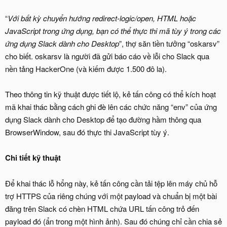
“
Với bất kỳ chuyển hướng redirect-logic/open, HTML hoặc
JavaScript trong ứng dụng, bạn có thể thực thi mã tùy ý trong các
ứng dụng Slack dành cho Desktop
”, thợ săn tiền tưởng “oskarsv”
cho biết. oskarsv là người đã gửi báo cáo về lỗi cho Slack qua
nền tảng HackerOne (và kiếm được 1.500 đô la).
Theo thông tin kỹ thuật được tiết lộ, kẻ tấn công có thể kích hoạt
mã khai thác bằng cách ghi đè lên các chức năng “env” của ứng
dụng Slack dành cho Desktop để tạo đường hầm thông qua
BrowserWindow, sau đó thực thi JavaScript tùy ý.
Chi tiết kỹ thuật
Để khai thác lỗ hổng này, kẻ tấn công cần tải tệp lên máy chủ hỗ
trợ HTTPS của riêng chúng với một payload và chuẩn bị một bài
đăng trên Slack có chèn HTML chứa URL tấn công trỏ đến
payload đó (ẩn trong một hình ảnh). Sau đó chúng chỉ cần chia sẻ