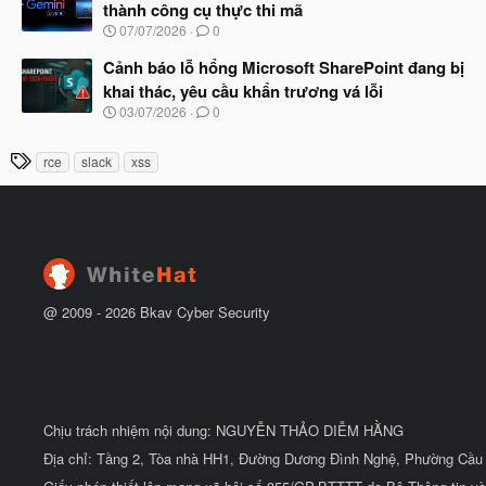
ầ
thành công cụ thực thi mã
b
u
N
07/07/2026
0
ắ
g
t
à
Cảnh báo lỗ hổng Microsoft SharePoint đang bị
đ
y
ầ
khai thác, yêu cầu khẩn trương vá lỗi
b
u
N
03/07/2026
0
ắ
g
t
à
đ
T
rce
slack
xss
y
ầ
h
b
u
ắ
ẻ
t
đ
ầ
u
@ 2009 -
2026
Bkav Cyber Security
Chịu trách nhiệm nội dung: NGUYỄN THẢO DIỄM HẰNG
Địa chỉ: Tầng 2, Tòa nhà HH1, Đường Dương Đình Nghệ, Phường Cầu 