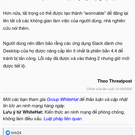
Hơn nữa, tải trọng có thể được tạo thành “wormable” để đăng lại
lên tất cả các không gian làm việc của người dùng, nhà nghiên
cứu nói thêm.
Người dùng nên đảm bảo rằng các ứng dụng Slack dành cho
Desktop của họ được nâng cấp lên ít nhất là phiên bản 4.4 để
tránh bị tấn công. Lỗi này đã được vá vào tháng 2 nhưng giờ mới
được tiết lộ.
Theo Threatpost
Chỉnh sửa lần cuối:
01/09/2020
Mời các bạn tham gia
Group WhiteHat
để thảo luận và cập nhật
tin tức an ninh mạng hàng ngày.
Lưu ý từ WhiteHat:
Kiến thức an ninh mạng để phòng chống,
không làm điều xấu.
Luật pháp liên quan
R
linh24