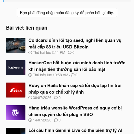
e
a
c
Bạn phải đăng nhập hoặc đăng ký để phản hồi tại đây.
t
i
o
Bài viết liên quan
n
s
Coldcard dính lỗi tạo seed, nghi liên quan vụ
:
mất cắp 88 triệu USD Bitcoin
N
Thứ hai lúc 3:11 PM
0
g
à
HackerOne bắt buộc xác minh danh tính trước
y
khi nhận tiền thưởng săn lỗi bảo mật
b
N
Thứ bảy lúc 10:58 AM
0
ắ
g
t
à
Ruby on Rails khẩn cấp vá lỗi đọc tập tin trái
đ
y
ầ
phép qua cơ chế xử lý ảnh
b
u
N
30/07/2026
0
ắ
g
t
à
Hàng triệu website WordPress có nguy cơ bị
đ
y
ầ
chiếm quyền do lỗi plugin SSO
b
u
N
14/07/2026
0
ắ
g
t
à
Lỗi cấu hình Gemini Live có thể biến trợ lý AI
đ
y