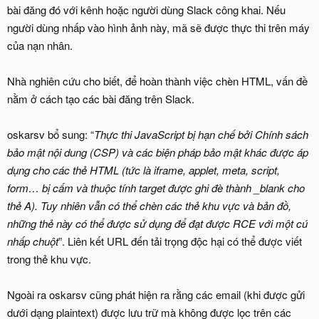
bài đăng đó với kênh hoặc người dùng Slack công khai. Nếu
người dùng nhấp vào hình ảnh này, mã sẽ được thực thi trên máy
của nạn nhân.
Nhà nghiên cứu cho biết, để hoàn thành việc chèn HTML, vấn đề
nằm ở cách tạo các bài đăng trên Slack.
oskarsv bổ sung: “
Thực thi JavaScript bị hạn chế bởi Chính sách
bảo mật nội dung (CSP) và các biện pháp bảo mật khác được áp
dụng cho các thẻ HTML (tức là iframe, applet, meta, script,
form… bị cấm và thuộc tính target được ghi đè thành _blank cho
thẻ A). Tuy nhiên vẫn có thể chèn các thẻ khu vực và bản đồ,
những thẻ này có thể được sử dụng để đạt được RCE với một cú
nhấp chuột
”. Liên kết URL đến tải trọng độc hại có thể được viết
trong thẻ khu vực.
Ngoài ra oskarsv cũng phát hiện ra rằng các email (khi được gửi
dưới dạng plaintext) được lưu trữ mà không được lọc trên các