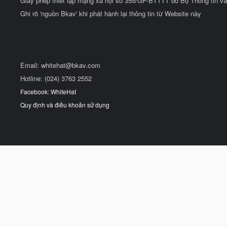
Giấy phép thiết lập mạng xã hội số 355/GP-BTTTT do Bộ Thông tin và
Ghi rõ 'nguồn Bkav' khi phát hành lại thông tin từ Website này
Email:
whitehat@bkav.com
Hotline: (024) 3763 2552
Facebook: WhiteHat
Quy định và điều khoản sử dụng