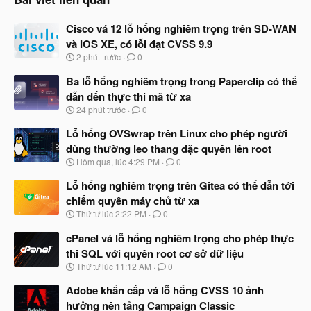
Cisco vá 12 lỗ hổng nghiêm trọng trên SD-WAN
và IOS XE, có lỗi đạt CVSS 9.9
N
2 phút trước
0
g
à
Ba lỗ hổng nghiêm trọng trong Paperclip có thể
y
dẫn đến thực thi mã từ xa
b
N
24 phút trước
0
ắ
g
t
à
Lỗ hổng OVSwrap trên Linux cho phép người
đ
y
ầ
dùng thường leo thang đặc quyền lên root
b
u
N
Hôm qua, lúc 4:29 PM
0
ắ
g
t
à
Lỗ hổng nghiêm trọng trên Gitea có thể dẫn tới
đ
y
ầ
chiếm quyền máy chủ từ xa
b
u
N
Thứ tư lúc 2:22 PM
0
ắ
g
t
à
cPanel vá lỗ hổng nghiêm trọng cho phép thực
đ
y
ầ
thi SQL với quyền root cơ sở dữ liệu
b
u
N
Thứ tư lúc 11:12 AM
0
ắ
g
t
à
Adobe khẩn cấp vá lỗ hổng CVSS 10 ảnh
đ
y
ầ
hưởng nền tảng Campaign Classic
b