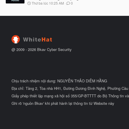
u
N
Thứ ba lúc 10:25 AM
0
ắ
g
t
à
đ
y
ầ
b
u
ắ
t
đ
ầ
u
@ 2009 -
2026
Bkav Cyber Security
Chịu trách nhiệm nội dung: NGUYỄN THẢO DIỄM HẰNG
Địa chỉ: Tầng 2, Tòa nhà HH1, Đường Dương Đình Nghệ, Phường Cầu 
Giấy phép thiết lập mạng xã hội số 355/GP-BTTTT do Bộ Thông tin và
Ghi rõ 'nguồn Bkav' khi phát hành lại thông tin từ Website này