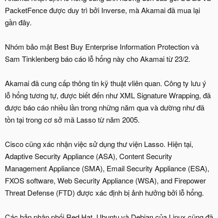
PacketFence được duy trì bởi Inverse, mà Akamai đã mua lại
gần đây.
Nhóm bảo mật Best Buy Enterprise Information Protection và
Sam Tinklenberg báo cáo lỗ hổng này cho Akamai từ 23/2.
Akamai đã cung cấp thông tin kỹ thuật vliên quan. Công ty lưu ý
lỗ hổng tương tự, được biết đến như XML Signature Wrapping, đã
được báo cáo nhiều lần trong những năm qua và dường như đã
tồn tại trong cơ sở mã Lasso từ năm 2005.
Cisco cũng xác nhận việc sử dụng thư viện Lasso. Hiện tại,
Adaptive Security Appliance (ASA), Content Security
Management Appliance (SMA), Email Security Appliance (ESA),
FXOS software, Web Security Appliance (WSA), and Firepower
Threat Defense (FTD) được xác định bị ảnh hưởng bởi lỗ hổng.
Các bản phân phối Red Hat, Ubuntu và Debian của Linux cũng đã