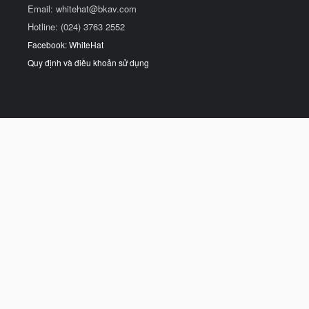
Email:
whitehat@bkav.com
Hotline: (024) 3763 2552
Facebook: WhiteHat
Quy định và điều khoản sử dụng