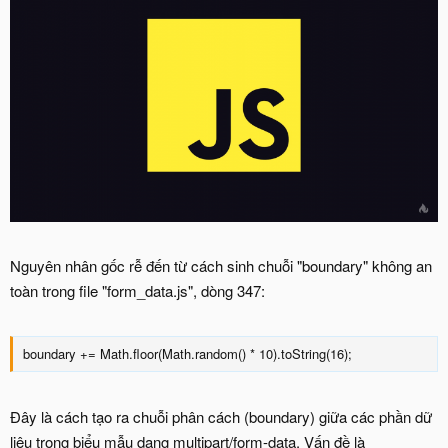
Nguyên nhân gốc rễ đến từ cách sinh chuỗi "boundary" không an
toàn trong file "form_data.js", dòng 347:
boundary += Math.floor(Math.random() * 10).toString(16);
Đây là cách tạo ra chuỗi phân cách (boundary) giữa các phần dữ
liệu trong biểu mẫu dạng multipart/form-data. Vấn đề là