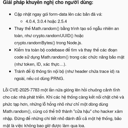
Giải pháp khuyến nghị cho người dùng:​
Cập nhật ngay gói form-data lên các bản đã vá:
4.0.4, 3.0.4 hoặc 2.5.4
Thay thế Math.random() bằng trình tạo số ngẫu nhiên an
toàn, như crypto.randomUUID() hoặc
crypto.randomBytes() trong Node.js.
Kiểm tra toàn bộ codebase để tìm và thay thế các đoạn
code sử dụng Math.random() trong các chức năng bảo mật
(như token, ID, xác thực…).
Tránh để lộ thông tin nội bộ (như header chứa trace id) ra
ngoài, nếu có dùng PRNG.
Lỗi CVE-2025-7783 một lần nữa gióng lên hồi chuông cảnh tỉnh
cho các nhà phát triển. Khi các hệ thống càng kết nối chặt chẽ và
phức tạp hơn, những lỗ hổng nhỏ như chỉ một dòng dùng
Math.random(), cũng có thể trở thành "cửa hậu" cho hacker xâm
nhập. Đừng để những chi tiết nhỏ đánh đổi cả một hệ thống, bảo
mật là việc không bao giờ được làm qua loa.