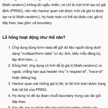
Math.random() không đủ ngẫu nhiên, nó chỉ là một trình tạo số giả
định (PRNG), nên nếu hacker quan sát được một vài giá trị được
tạo ra từ Math.random(), họ hoàn toàn có thể dự đoán các giá trị
tiếp theo, bao gồm cả boundary.
Lỗ hổng hoạt động như thế nào?​
Ứng dụng dùng form-data để gửi dữ liệu người dùng dưới
dạng "multipart/form-data" (ví dụ: ảnh, biểu mẫu đăng ký,
tệp đính kèm...).
Đồng thời, ứng dụng vô tình để lộ giá trị Math.random() ra
ngoài, chẳng hạn qua header như "x-request-id", "trace-id"
hoặc debug log.
Hacker quan sát những giá trị đó, từ đó tính toán được trạng
thái nội bộ của PRNG.
Họ dùng nó để dự đoán chuỗi boundary trong các lần gửi
tiếp theo.
Sau đó, tạo ra gói tin độc hại chứa boundary chính xác,