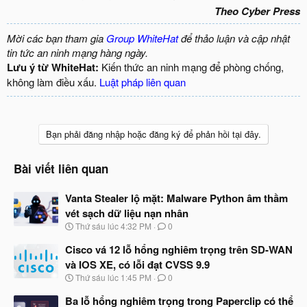
Theo Cyber Press
Mời các bạn tham gia
Group WhiteHat
để thảo luận và cập nhật
tin tức an ninh mạng hàng ngày.
Lưu ý từ WhiteHat:
Kiến thức an ninh mạng để phòng chống,
không làm điều xấu.
Luật pháp liên quan
Bạn phải đăng nhập hoặc đăng ký để phản hồi tại đây.
Bài viết liên quan
Vanta Stealer lộ mặt: Malware Python âm thầm
vét sạch dữ liệu nạn nhân
N
Thứ sáu lúc 4:32 PM
0
g
à
Cisco vá 12 lỗ hổng nghiêm trọng trên SD-WAN
y
và IOS XE, có lỗi đạt CVSS 9.9
b
N
Thứ sáu lúc 1:45 PM
0
ắ
g
t
à
Ba lỗ hổng nghiêm trọng trong Paperclip có thể
đ