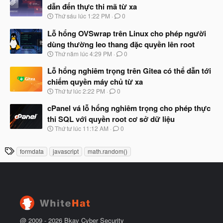
y
ầ
dẫn đến thực thi mã từ xa
b
u
N
Thứ sáu lúc 1:22 PM
0
ắ
g
t
à
Lỗ hổng OVSwrap trên Linux cho phép người
đ
y
ầ
dùng thường leo thang đặc quyền lên root
b
u
N
Thứ năm lúc 4:29 PM
0
ắ
g
t
à
Lỗ hổng nghiêm trọng trên Gitea có thể dẫn tới
đ
y
ầ
chiếm quyền máy chủ từ xa
b
u
N
Thứ tư lúc 2:22 PM
0
ắ
g
t
à
cPanel vá lỗ hổng nghiêm trọng cho phép thực
đ
y
ầ
thi SQL với quyền root cơ sở dữ liệu
b
u
N
Thứ tư lúc 11:12 AM
0
ắ
g
t
à
đ
T
formdata
javascript
math.random()
y
ầ
h
b
u
ắ
ẻ
t
đ
ầ
u
@ 2009 -
2026
Bkav Cyber Security