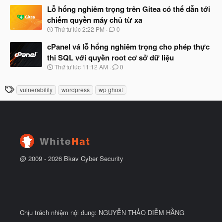
t
à
Lỗ hổng nghiêm trọng trên Gitea có thể dẫn tới
đ
y
ầ
chiếm quyền máy chủ từ xa
b
u
N
Thứ tư lúc 2:22 PM
0
ắ
g
t
à
cPanel vá lỗ hổng nghiêm trọng cho phép thực
đ
y
ầ
thi SQL với quyền root cơ sở dữ liệu
b
u
N
Thứ tư lúc 11:12 AM
0
ắ
g
t
à
đ
T
vulnerability
wordpress
wp ghost
y
ầ
h
b
u
ắ
ẻ
t
đ
ầ
u
@ 2009 -
2026
Bkav Cyber Security
Chịu trách nhiệm nội dung: NGUYỄN THẢO DIỄM HẰNG