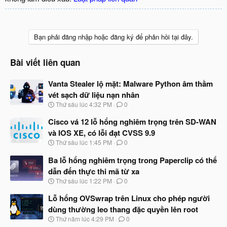
Bạn phải đăng nhập hoặc đăng ký để phản hồi tại đây.
Bài viết liên quan
Vanta Stealer lộ mặt: Malware Python âm thầm
vét sạch dữ liệu nạn nhân
N
Thứ sáu lúc 4:32 PM
0
g
à
Cisco vá 12 lỗ hổng nghiêm trọng trên SD-WAN
y
và IOS XE, có lỗi đạt CVSS 9.9
b
N
Thứ sáu lúc 1:45 PM
0
ắ
g
t
à
Ba lỗ hổng nghiêm trọng trong Paperclip có thể
đ
y
ầ
dẫn đến thực thi mã từ xa
b
u
N
Thứ sáu lúc 1:22 PM
0
ắ
g
t
à
Lỗ hổng OVSwrap trên Linux cho phép người
đ
y
ầ
dùng thường leo thang đặc quyền lên root
b
u
N
Thứ năm lúc 4:29 PM
0
ắ
g