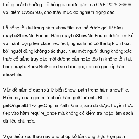
thống bị ảnh hưởng. Lỗ hổng đã được gán mã CVE-2025-26909
với điểm CVSS 9.6, cho thấy mức độ nghiêm trọng cao.
Lỗ hổng tồn tại trong hàm showFile, có thể được gọi từ hàm
maybeShowNotFound. Hàm maybeShowNotFound được liên kết
với hành động template_redirect, nghĩa là nó có thể bị kích hoạt
bởi người dùng không xác thực. Nếu một người dùng không xác
thực cố gắng truy cập một đường dẫn hoặc tệp tin không tồn tại,
hàm maybeShowNotFound sẽ được gọi, sau đó gọi tiếp hàm
showFile.
Vấn đề nằm ở cách xử lý biến $new_path trong hàm showFile.
Biến này nhận giá trị từ chuỗi hàm getCurrentURL ->
getOriginalUrl -> getOriginalPath. Giá trị sau đó được truyền trực
tiếp vào hàm require_once mà không có kiểm tra hoặc làm sạch
dữ liệu phù hợp.
Việc thiếu xác thực này cho phép kẻ tấn công thực hiện path