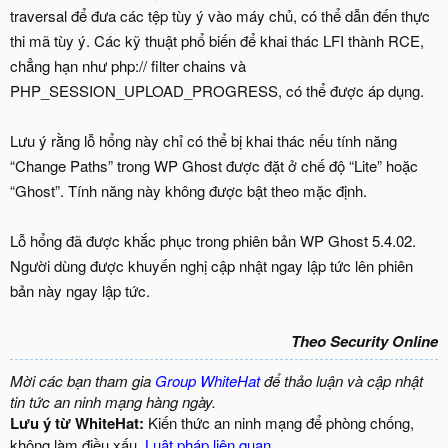
traversal để đưa các tệp tùy ý vào máy chủ, có thể dẫn đến thực
thi mã tùy ý. Các kỹ thuật phổ biến để khai thác LFI thành RCE,
chẳng hạn như php:// filter chains và
PHP_SESSION_UPLOAD_PROGRESS, có thể được áp dụng.
Lưu ý rằng lỗ hổng này chỉ có thể bị khai thác nếu tính năng
“Change Paths” trong WP Ghost được đặt ở chế độ “Lite” hoặc
“Ghost”. Tính năng này không được bật theo mặc định.
Lỗ hổng đã được khắc phục trong phiên bản WP Ghost 5.4.02.
Người dùng được khuyến nghị cập nhật ngay lập tức lên phiên
bản này ngay lập tức.
Theo Security Online
Mời các bạn tham gia
Group WhiteHat
để thảo luận và cập nhật
tin tức an ninh mạng hàng ngày.
Lưu ý từ WhiteHat:
Kiến thức an ninh mạng để phòng chống,
không làm điều xấu.
Luật pháp liên quan