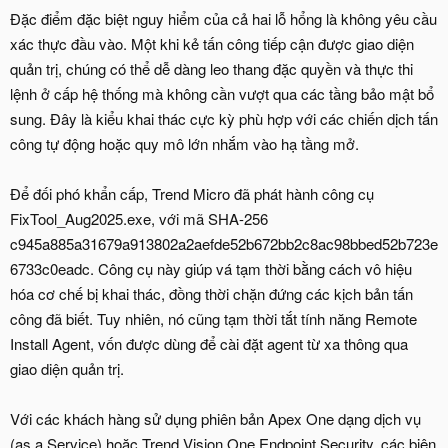
Đặc điểm đặc biệt nguy hiểm của cả hai lỗ hổng là không yêu cầu
xác thực đầu vào. Một khi kẻ tấn công tiếp cận được giao diện
quản trị, chúng có thể dễ dàng leo thang đặc quyền và thực thi
lệnh ở cấp hệ thống mà không cần vượt qua các tầng bảo mật bổ
sung. Đây là kiểu khai thác cực kỳ phù hợp với các chiến dịch tấn
công tự động hoặc quy mô lớn nhắm vào hạ tầng mở.
Để đối phó khẩn cấp, Trend Micro đã phát hành công cụ
FixTool_Aug2025.exe, với mã SHA-256
c945a885a31679a913802a2aefde52b672bb2c8ac98bbed52b723e
6733c0eadc. Công cụ này giúp vá tạm thời bằng cách vô hiệu
hóa cơ chế bị khai thác, đồng thời chặn đứng các kịch bản tấn
công đã biết. Tuy nhiên, nó cũng tạm thời tắt tính năng Remote
Install Agent, vốn được dùng để cài đặt agent từ xa thông qua
giao diện quản trị.
Với các khách hàng sử dụng phiên bản Apex One dạng dịch vụ
(as a Service) hoặc Trend Vision One Endpoint Security, các biện