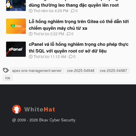
y
ầ
dùng thường leo thang đặc quyền lên root
b
u
N
Thứ năm lúc 4:29 PM
0
ắ
g
t
à
Lỗ hổng nghiêm trọng trên Gitea có thể dẫn tới
đ
y
ầ
chiếm quyền máy chủ từ xa
b
u
N
Thứ tư lúc 2:22 PM
0
ắ
g
t
à
cPanel vá lỗ hổng nghiêm trọng cho phép thực
đ
y
ầ
thi SQL với quyền root cơ sở dữ liệu
b
u
N
Thứ tư lúc 11:12 AM
0
ắ
g
t
à
đ
T
apex one management server
cve-2025-54948
cve-2025-54987
y
ầ
h
b
u
rce
ắ
ẻ
t
đ
ầ
u
@ 2009 -
2026
Bkav Cyber Security