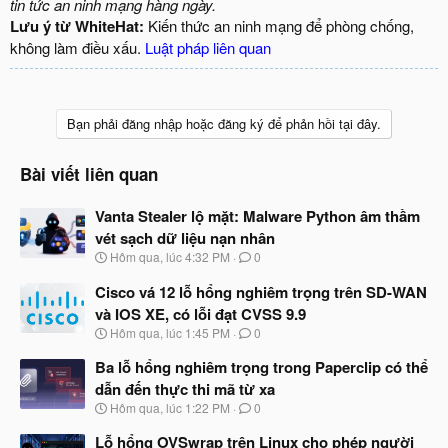
tin tức an ninh mạng hàng ngày.
Lưu ý từ WhiteHat:
Kiến thức an ninh mạng để phòng chống,
không làm điều xấu.
Luật pháp liên quan
Bạn phải đăng nhập hoặc đăng ký để phản hồi tại đây.
Bài viết liên quan
Vanta Stealer lộ mặt: Malware Python âm thầm
vét sạch dữ liệu nạn nhân
N
Hôm qua, lúc 4:32 PM
0
g
à
Cisco vá 12 lỗ hổng nghiêm trọng trên SD-WAN
y
và IOS XE, có lỗi đạt CVSS 9.9
b
N
Hôm qua, lúc 1:45 PM
0
ắ
g
t
à
Ba lỗ hổng nghiêm trọng trong Paperclip có thể
đ
y
ầ
dẫn đến thực thi mã từ xa
b
u
N
Hôm qua, lúc 1:22 PM
0
ắ
g
t
à
Lỗ hổng OVSwrap trên Linux cho phép người
đ