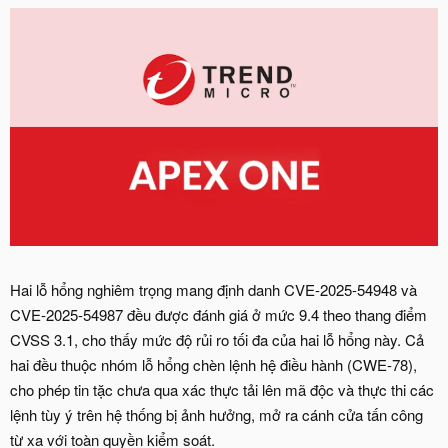
Hai lỗ hổng nghiêm trọng mang định danh CVE-2025-54948 và
CVE-2025-54987 đều được đánh giá ở mức 9.4 theo thang điểm
CVSS 3.1, cho thấy mức độ rủi ro tối đa của hai lỗ hổng này. Cả
hai đều thuộc nhóm lỗ hổng chèn lệnh hệ điều hành (CWE-78),
cho phép tin tặc chưa qua xác thực tải lên mã độc và thực thi các
lệnh tùy ý trên hệ thống bị ảnh hưởng, mở ra cánh cửa tấn công
từ xa với toàn quyền kiểm soát.