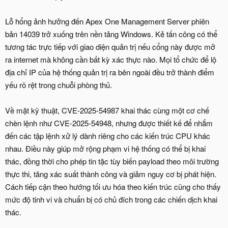
Lỗ hổng ảnh hưởng đến Apex One Management Server phiên
bản 14039 trở xuống trên nền tảng Windows. Kẻ tấn công có thể
tương tác trực tiếp với giao diện quản trị nếu cổng này được mở
ra internet mà không cần bất kỳ xác thực nào. Mọi tổ chức để lộ
địa chỉ IP của hệ thống quản trị ra bên ngoài đều trở thành điểm
yếu rõ rệt trong chuỗi phòng thủ.
Về mặt kỹ thuật, CVE-2025-54987 khai thác cùng một cơ chế
chèn lệnh như CVE-2025-54948, nhưng được thiết kế để nhắm
đến các tập lệnh xử lý dành riêng cho các kiến trúc CPU khác
nhau. Điều này giúp mở rộng phạm vi hệ thống có thể bị khai
thác, đồng thời cho phép tin tặc tùy biến payload theo môi trường
thực thi, tăng xác suất thành công và giảm nguy cơ bị phát hiện.
Cách tiếp cận theo hướng tối ưu hóa theo kiến trúc cũng cho thấy
mức độ tinh vi và chuẩn bị có chủ đích trong các chiến dịch khai
thác.