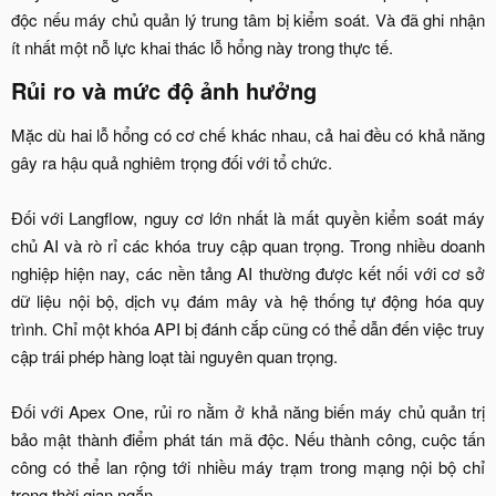
độc nếu máy chủ quản lý trung tâm bị kiểm soát. Và đã ghi nhận
ít nhất một nỗ lực khai thác lỗ hổng này trong thực tế.​
Rủi ro và mức độ ảnh hưởng​
Mặc dù hai lỗ hổng có cơ chế khác nhau, cả hai đều có khả năng
gây ra hậu quả nghiêm trọng đối với tổ chức.
Đối với Langflow, nguy cơ lớn nhất là mất quyền kiểm soát máy
chủ AI và rò rỉ các khóa truy cập quan trọng. Trong nhiều doanh
nghiệp hiện nay, các nền tảng AI thường được kết nối với cơ sở
dữ liệu nội bộ, dịch vụ đám mây và hệ thống tự động hóa quy
trình. Chỉ một khóa API bị đánh cắp cũng có thể dẫn đến việc truy
cập trái phép hàng loạt tài nguyên quan trọng.
Đối với Apex One, rủi ro nằm ở khả năng biến máy chủ quản trị
bảo mật thành điểm phát tán mã độc. Nếu thành công, cuộc tấn
công có thể lan rộng tới nhiều máy trạm trong mạng nội bộ chỉ
trong thời gian ngắn.