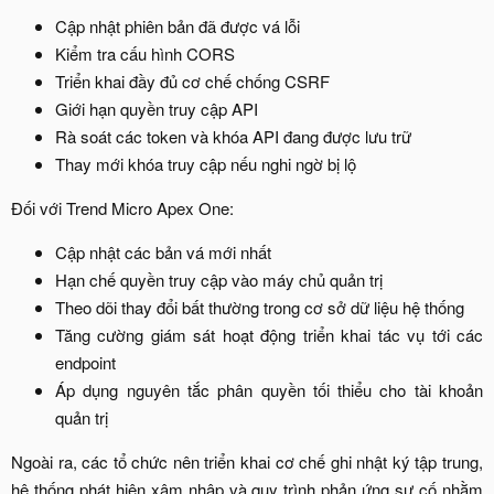
Cập nhật phiên bản đã được vá lỗi​
Kiểm tra cấu hình CORS​
Triển khai đầy đủ cơ chế chống CSRF​
Giới hạn quyền truy cập API​
Rà soát các token và khóa API đang được lưu trữ​
Thay mới khóa truy cập nếu nghi ngờ bị lộ​
Đối với Trend Micro Apex One:​
Cập nhật các bản vá mới nhất​
Hạn chế quyền truy cập vào máy chủ quản trị​
Theo dõi thay đổi bất thường trong cơ sở dữ liệu hệ thống​
Tăng cường giám sát hoạt động triển khai tác vụ tới các
endpoint​
Áp dụng nguyên tắc phân quyền tối thiểu cho tài khoản
quản trị​
Ngoài ra, các tổ chức nên triển khai cơ chế ghi nhật ký tập trung,
hệ thống phát hiện xâm nhập và quy trình phản ứng sự cố nhằm