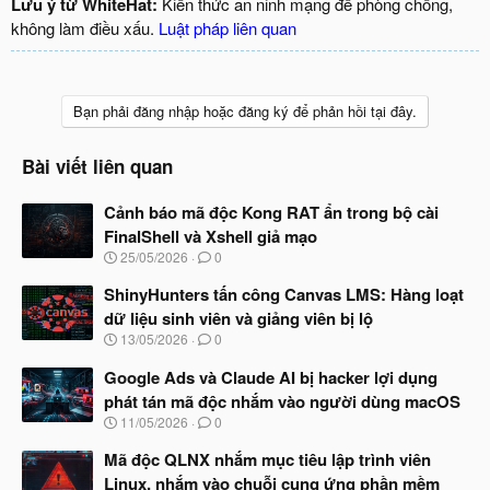
Lưu ý từ WhiteHat:
Kiến thức an ninh mạng để phòng chống,
không làm điều xấu.
Luật pháp liên quan
Bạn phải đăng nhập hoặc đăng ký để phản hồi tại đây.
Bài viết liên quan
Cảnh báo mã độc Kong RAT ẩn trong bộ cài
FinalShell và Xshell giả mạo
N
25/05/2026
0
g
à
ShinyHunters tấn công Canvas LMS: Hàng loạt
y
dữ liệu sinh viên và giảng viên bị lộ
b
N
13/05/2026
0
ắ
g
t
à
Google Ads và Claude AI bị hacker lợi dụng
đ
y
ầ
phát tán mã độc nhắm vào người dùng macOS
b
u
N
11/05/2026
0
ắ
g
t
à
Mã độc QLNX nhắm mục tiêu lập trình viên
đ
y
ầ
Linux, nhắm vào chuỗi cung ứng phần mềm