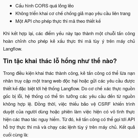
Cấu hình CORS quá lỏng lẻo​
Không triển khai cơ chế chống giả mạo yêu cầu liên trang​
Một API cho phép thực thi mã theo thiết kế​
Khi kết hợp lại, các điểm yếu này tạo thành một chuỗi tấn công
hoàn chỉnh cho phép kẻ xấu thực thi mã tùy ý trên máy chủ
Langflow.​
Tin tặc khai thác lỗ hổng như thế nào?​
Trong điều kiện khai thác thành công, kẻ tấn công có thể lừa nạn
nhân truy cập một trang web độc hại hoặc gửi các yêu cầu được
thiết kế đặc biệt tới hệ thống Langflow. Do cơ chế xác thực nguồn
gốc bị lỗi, hệ thống có thể tin tưởng các yêu cầu đến từ nguồn
không hợp lệ. Đồng thời, việc thiếu bảo vệ CSRF khiến trình
duyệt của người dùng hoặc phiên làm việc hiện có vô tình thực
hiện các thao tác nguy hiểm. Từ đó, kẻ tấn công có thể gọi tới API
hỗ trợ thực thi mã và chạy các lệnh tùy ý trên máy chủ. Kết quả
cuối cùng là:​