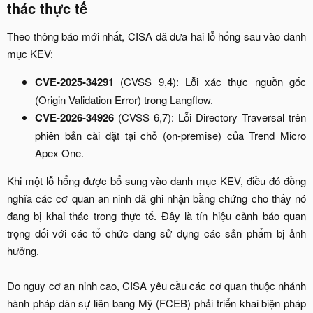
thác thực tế​
Theo thông báo mới nhất, CISA đã đưa hai lỗ hổng sau vào danh
mục KEV:​
CVE-2025-34291
(CVSS 9,4): Lỗi xác thực nguồn gốc
(Origin Validation Error) trong Langflow.​
CVE-2026-34926
(CVSS 6,7): Lỗi Directory Traversal trên
phiên bản cài đặt tại chỗ (on-premise) của Trend Micro
Apex One.​
Khi một lỗ hổng được bổ sung vào danh mục KEV, điều đó đồng
nghĩa các cơ quan an ninh đã ghi nhận bằng chứng cho thấy nó
đang bị khai thác trong thực tế. Đây là tín hiệu cảnh báo quan
trọng đối với các tổ chức đang sử dụng các sản phẩm bị ảnh
hưởng.
Do nguy cơ an ninh cao, CISA yêu cầu các cơ quan thuộc nhánh
hành pháp dân sự liên bang Mỹ (FCEB) phải triển khai biện pháp