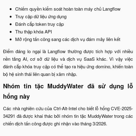
Chiếm quyền kiểm soát hoàn toàn máy chủ Langflow​
Truy cập dữ liệu ứng dụng​
Đánh cắp token truy cập​
Thu thập khóa API​
Mở rộng tấn công sang các dịch vụ đám mây liên kết​
Điểm đáng lo ngại là Langflow thường được tích hợp với nhiều
nền tảng AI, cơ sở dữ liệu và dịch vụ SaaS khác. Vì vậy việc
đánh cắp khóa truy cập có thể tạo ra hiệu ứng domino, khiến toàn
bộ hệ sinh thái liên quan bị xâm nhập.​
Nhóm tin tặc MuddyWater đã sử dụng lỗ
hổng này​
Các nhà nghiên cứu của Ctrl-Alt-Intel cho biết lỗ hổng CVE-2025-
34291 đã được khai thác bởi nhóm tin tặc MuddyWater trong các
chiến dịch tấn công được ghi nhận vào tháng 3/2026.