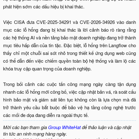
phát hiện sớm các dấu hiệu bị khai thác.
Việc CISA đưa CVE-2025-34291 và CVE-2026-34926 vào danh
mục các lỗ hổng đang bị khai thác là lời cảnh báo rõ ràng rằng
các hệ thống AI và nền tảng bảo mật doanh nghiệp đang trở thành
mục tiêu hấp dẫn của tin tặc. Đặc biệt, lỗ hổng trên Langflow cho
thấy chỉ một chuỗi sai sót nhỏ trong thiết kế ứng dụng web cũng
có thể dẫn đến việc chiếm quyền toàn bộ hệ thống và làm lộ các
khóa truy cập quan trọng của doanh nghiệp.
Trong bối cảnh các cuộc tấn công mạng ngày càng tận dụng
nhanh các lỗ hổng mới công bố, việc cập nhật bản vá, rà soát cấu
hình bảo mật và giám sát liên tục không còn là lựa chọn mà đã
trở thành yêu cầu bắt buộc để bảo vệ hạ tầng công nghệ trước
các mối đe dọa đang diễn ra ngoài thực tế.​
Mời các bạn tham gia
Group WhiteHat
để thảo luận và cập nhật
tin tức an ninh mạng hàng ngày.