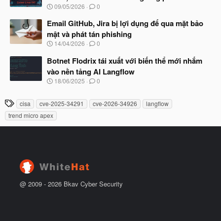
b
u
N
09/05/2026
0
ắ
g
t
à
Email GitHub, Jira bị lợi dụng để qua mặt bảo
đ
y
ầ
mật và phát tán phishing
b
u
N
14/04/2026
0
ắ
g
t
à
Botnet Flodrix tái xuất với biến thể mới nhắm
đ
y
ầ
vào nền tảng AI Langflow
b
u
N
18/06/2025
0
ắ
g
t
à
đ
T
cisa
cve-2025-34291
cve-2026-34926
langflow
y
ầ
h
b
u
trend micro apex
ắ
ẻ
t
đ
ầ
u
@ 2009 -
2026
Bkav Cyber Security