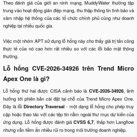
Theo đánh giá của giới an ninh mạng, MuddyWater thường tập
trung vào hoạt động gián điệp mạng, thu thập thông tin tình báo và
xâm nhập hệ thống của các tổ chức chính phủ cũng như doanh
nghiệp tại nhiều quốc gia.
Việc một nhóm APT sử dụng lỗ hổng này cho thấy giá trị tấn công
thực tế của nó cao hơn rất nhiều so với các lỗi bảo mật thông
thường.​
Lỗ hổng CVE-2026-34926 trên Trend Micro
Apex One là gì?​
Lỗ hổng thứ hai được CISA cảnh báo là
CVE-2026-34926
, ảnh
hưởng tới phiên bản cài đặt tại chỗ của Trend Micro Apex One.
Đây là lỗi
Directory Traversal
- một dạng lỗ hổng cho phép truy
cập hoặc thao tác với các tệp tin nằm ngoài thư mục dự kiến của
ứng dụng. Lỗ hổng được đánh giá
CVSS 6,7
, thấp hơn Langflow
nhưng vẫn tiềm ẩn nhiều rủi ro trong môi trường doanh nghiệp.​