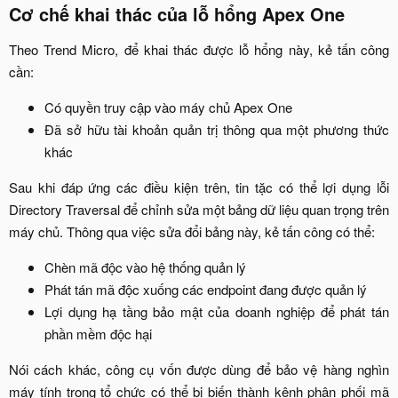
Cơ chế khai thác của lỗ hổng Apex One​
Theo Trend Micro, để khai thác được lỗ hổng này, kẻ tấn công
cần:​
Có quyền truy cập vào máy chủ Apex One​
Đã sở hữu tài khoản quản trị thông qua một phương thức
khác​
Sau khi đáp ứng các điều kiện trên, tin tặc có thể lợi dụng lỗi
Directory Traversal để chỉnh sửa một bảng dữ liệu quan trọng trên
máy chủ. Thông qua việc sửa đổi bảng này, kẻ tấn công có thể:​
Chèn mã độc vào hệ thống quản lý​
Phát tán mã độc xuống các endpoint đang được quản lý​
Lợi dụng hạ tầng bảo mật của doanh nghiệp để phát tán
phần mềm độc hại​
Nói cách khác, công cụ vốn được dùng để bảo vệ hàng nghìn
máy tính trong tổ chức có thể bị biến thành kênh phân phối mã