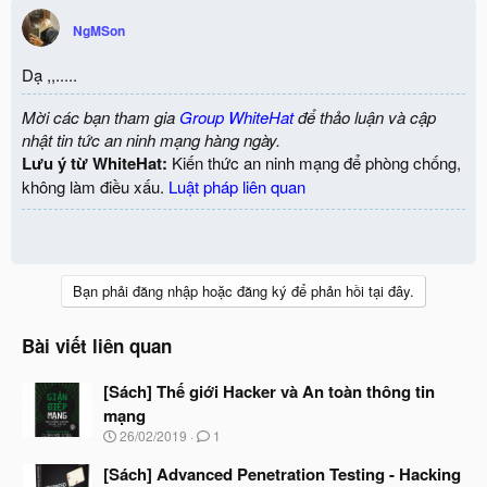
NgMSon
Dạ ,,.....
Mời các bạn tham gia
Group WhiteHat
để thảo luận và cập
nhật tin tức an ninh mạng hàng ngày.
Lưu ý từ WhiteHat:
Kiến thức an ninh mạng để phòng chống,
không làm điều xấu.
Luật pháp liên quan
Bạn phải đăng nhập hoặc đăng ký để phản hồi tại đây.
Bài viết liên quan
[Sách] Thế giới Hacker và An toàn thông tin
mạng
N
26/02/2019
1
g
à
[Sách] Advanced Penetration Testing - Hacking
y