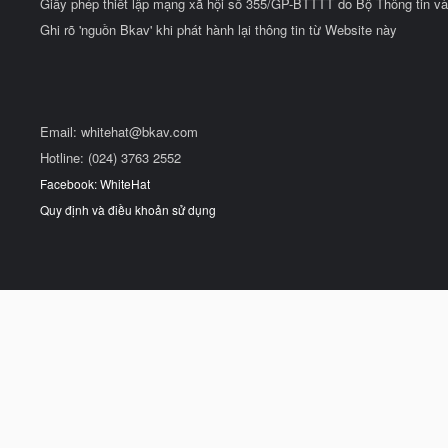
Giấy phép thiết lập mạng xã hội số 355/GP-BTTTT do Bộ Thông tin và
Ghi rõ 'nguồn Bkav' khi phát hành lại thông tin từ Website này
Email:
whitehat@bkav.com
Hotline: (024) 3763 2552
Facebook: WhiteHat
Quy định và điều khoản sử dụng