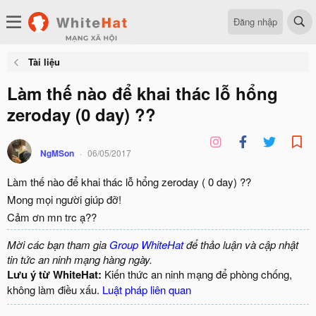
Đăng nhập
Tài liệu
Làm thế nào để khai thác lỗ hổng
zeroday (0 day) ??
NgMSon
06/05/2017
Làm thế nào để khai thác lỗ hổng zeroday ( 0 day) ??
Mong mọi người giúp đỡ!
Cảm ơn mn trc ạ??
Mời các bạn tham gia
Group WhiteHat
để thảo luận và cập nhật
tin tức an ninh mạng hàng ngày.
Lưu ý từ WhiteHat:
Kiến thức an ninh mạng để phòng chống,
không làm điều xấu.
Luật pháp liên quan