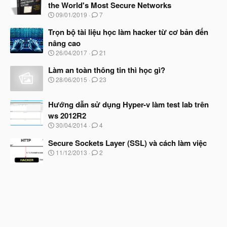
the World's Most Secure Networks
b
N
09/01/2019
7
ắ
g
t
à
Trọn bộ tài liệu học làm hacker từ cơ bản đến
đ
y
ầ
nâng cao
b
u
N
26/04/2017
21
ắ
g
t
à
Làm an toàn thông tin thì học gì?
đ
y
ầ
N
28/06/2015
23
b
u
g
ắ
à
t
Hướng dẫn sử dụng Hyper-v làm test lab trên
y
đ
b
ws 2012R2
ầ
ắ
N
u
30/04/2014
4
t
g
đ
à
Secure Sockets Layer (SSL) và cách làm việc
ầ
y
N
u
11/12/2013
2
b
g
ắ
à
t
y
đ
b
ầ
ắ
u
t
đ
ầ
u