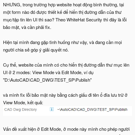
NHƯNG, trong trường hợp website hoạt động bình thường, tại
một form nào đó được thiết kế để hiển thị đường dẫn của thư
mục/tập tin lên UI thì sao? Theo WhiteHat Security thì đây là lỗi
bảo mật, và cần phải fix.
Hiện tại mình đang gặp tình huống như vậy, và đang cần mọi
người chia sẻ góp ý giải quyết nó.
Cụ thể, website của mình có cho hiển thị đường dẫn thư mục lên
UI ở 2 modes: View Mode và Edit Mode, ví dụ
"D:\AutoCAD\CAD_DWG\TEST_SP\Publish"
và mình fix lỗi bảo mật này bằng cách giấu đi tên ổ đĩa lưu trữ ở
View Mode, kết quả:
Vấn đề xuất hiện ở Edit Mode, ở mode này mình cho phép người