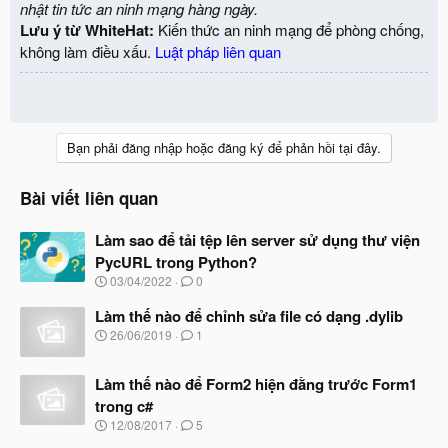
nhật tin tức an ninh mạng hàng ngày.
Lưu ý từ WhiteHat:
Kiến thức an ninh mạng để phòng chống,
không làm điều xấu.
Luật pháp liên quan
Bạn phải đăng nhập hoặc đăng ký để phản hồi tại đây.
Bài viết liên quan
Làm sao để tải tệp lên server sử dụng thư viện
PycURL trong Python?
N
03/04/2022
0
g
à
Làm thế nào để chỉnh sửa file có dạng .dylib
y
N
26/06/2019
1
b
g
ắ
à
t
Làm thế nào để Form2 hiện đằng trước Form1
y
đ
b
trong c#
ầ
ắ
N
u
12/08/2017
5
t
g
đ