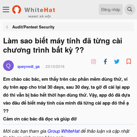
Đăng nhập
Audit/Pentest Security
Làm sao biết máy tính đã từng cài
chương trình bất kỳ ??
Q
quayvedi_ga
23/10/2016
Em chào các bác, em thấy trên các phần mềm dùng thử, ví
dụ trên app cho trial 30 days, sau 30 day, ta gỡ đi cài lại app
đó thì vẫn bị báo hết thời hạn dùng thử. Vậy, app đó đã dựa
vào đâu để biết máy tính của mình đã từng cài app đó thế ạ
??
Cảm ơn các bác đã đọc và giúp đỡ
Mời các bạn tham gia
Group WhiteHat
để thảo luận và cập nhật