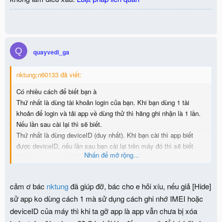
Q
quayvedi_ga
nktung;n60133 đã viết:
Có nhiều cách để biết bạn à
Thứ nhất là dùng tài khoản login của bạn. Khi bạn dùng 1 tài
khoản để login và tải app về dùng thử thì hãng ghi nhận là 1 lần.
Nếu lần sau cài lại thì sẽ biết.
Thứ nhất là dùng deviceID (duy nhất). Khi bạn cài thì app biết
được deviceID, nếu lần sau bạn cài lại trên máy đó thì sẽ biết
Nhấn để mở rộng...
Thứ ba là dùng số IMEI của máy để biết[/Hide]
cảm ơ bác
nktung
đã giúp đỡ, bác cho e hỏi xíu, nếu giả [Hide]
sử app ko dùng cách 1 mà sử dụng cách ghi nhớ IMEI hoặc
deviceID của máy thì khi ta gỡ app là app vẫn chưa bị xóa