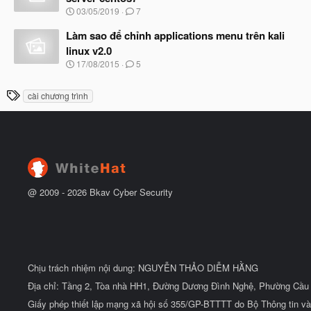
b
u
N
03/05/2019
7
ắ
g
t
à
Làm sao để chỉnh applications menu trên kali
đ
y
ầ
linux v2.0
b
u
N
17/08/2015
5
ắ
g
t
à
đ
T
cài chương trình
y
ầ
h
b
u
ắ
ẻ
t
đ
ầ
u
@ 2009 -
2026
Bkav Cyber Security
Chịu trách nhiệm nội dung: NGUYỄN THẢO DIỄM HẰNG
Địa chỉ: Tầng 2, Tòa nhà HH1, Đường Dương Đình Nghệ, Phường Cầu 
Giấy phép thiết lập mạng xã hội số 355/GP-BTTTT do Bộ Thông tin và