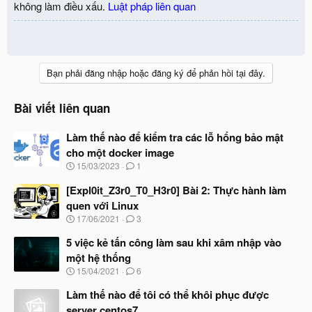
không làm điều xấu.
Luật pháp liên quan
Bạn phải đăng nhập hoặc đăng ký để phản hồi tại đây.
Bài viết liên quan
Làm thế nào để kiểm tra các lỗ hổng bảo mật
cho một docker image
N
15/03/2023
1
g
à
[Expl0it_Z3r0_T0_H3r0] Bài 2: Thực hành làm
y
quen với Linux
b
N
17/06/2021
3
ắ
g
t
à
5 việc kẻ tấn công làm sau khi xâm nhập vào
đ
y
ầ
một hệ thống
b
u
N
15/04/2021
6
ắ
g
t
à
Làm thế nào để tôi có thể khôi phục được
đ
y
ầ
server centos7