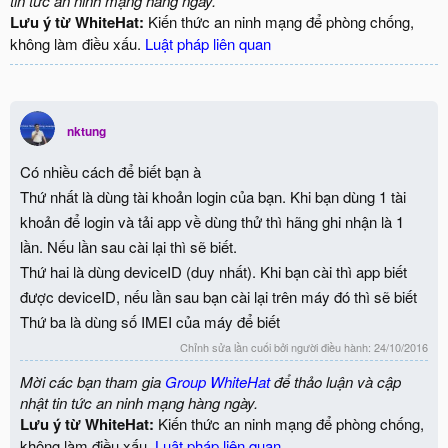
tin tức an ninh mạng hàng ngày.
Lưu ý từ WhiteHat:
Kiến thức an ninh mạng để phòng chống,
không làm điều xấu.
Luật pháp liên quan
nktung
Có nhiều cách để biết bạn à
Thứ nhất là dùng tài khoản login của bạn. Khi bạn dùng 1 tài
khoản để login và tải app về dùng thử thì hãng ghi nhận là 1
lần. Nếu lần sau cài lại thì sẽ biết.
Thứ hai là dùng deviceID (duy nhất). Khi bạn cài thì app biết
được deviceID, nếu lần sau bạn cài lại trên máy đó thì sẽ biết
Thứ ba là dùng số IMEI của máy để biết
Chỉnh sửa lần cuối bởi người điều hành:
24/10/2016
Mời các bạn tham gia
Group WhiteHat
để thảo luận và cập
nhật tin tức an ninh mạng hàng ngày.
Lưu ý từ WhiteHat:
Kiến thức an ninh mạng để phòng chống,
không làm điều xấu.
Luật pháp liên quan