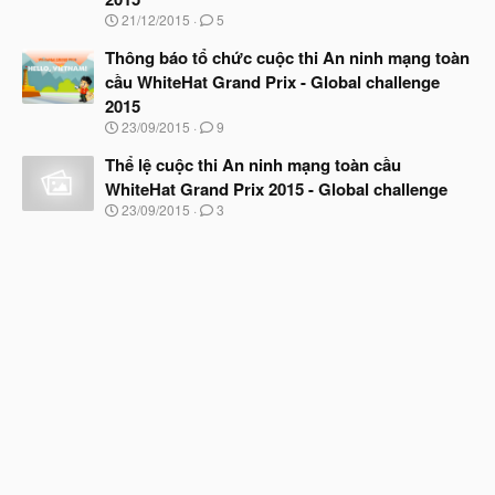
N
21/12/2015
5
g
à
Thông báo tổ chức cuộc thi An ninh mạng toàn
y
cầu WhiteHat Grand Prix - Global challenge
b
2015
ắ
t
N
23/09/2015
9
đ
g
ầ
à
Thể lệ cuộc thi An ninh mạng toàn cầu
u
y
WhiteHat Grand Prix 2015 - Global challenge
b
N
23/09/2015
3
ắ
g
t
à
đ
y
ầ
b
u
ắ
t
đ
ầ
u