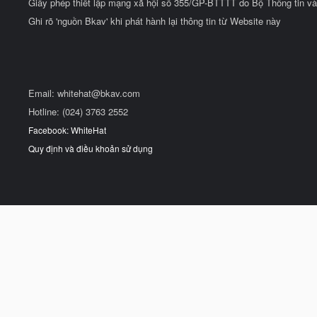
Giấy phép thiết lập mạng xã hội số 355/GP-BTTTT do Bộ Thông tin và
Ghi rõ 'nguồn Bkav' khi phát hành lại thông tin từ Website này
Email:
whitehat@bkav.com
Hotline: (024) 3763 2552
Facebook: WhiteHat
Quy định và điều khoản sử dụng